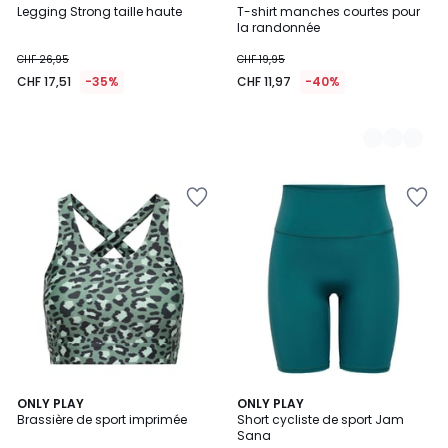
Legging Strong taille haute
T-shirt manches courtes pour
Couleurs
la randonnée
CHF 26,95
CHF 19,95
CHF 17,51
-35%
CHF 11,97
-40%
ONLY PLAY
2
ONLY PLAY
Brassière de sport imprimée
Short cycliste de sport Jam
Couleurs
Sana