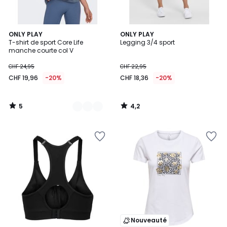
5
4,2
3
ONLY PLAY
ONLY PLAY
/
/ 5
T-shirt de sport Core Life
Legging 3/4 sport
Couleurs
5
manche courte col V
CHF 24,95
CHF 22,95
CHF 19,96
-20%
CHF 18,36
-20%
5
4,2
/
/
5
5
Nouveauté