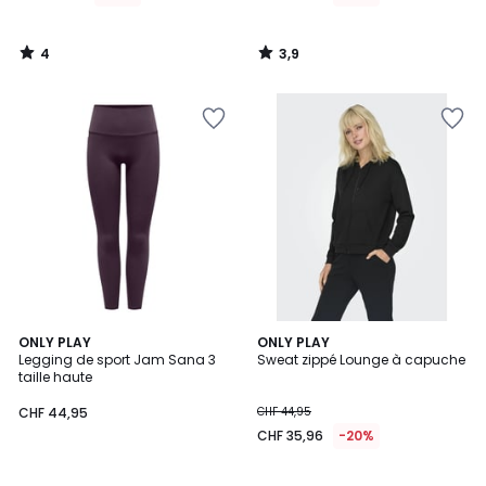
4
3,9
/
/
5
5
3,5
5
3
ONLY PLAY
3
ONLY PLAY
/ 5
/
Legging de sport Jam Sana 3
Sweat zippé Lounge à capuche
Couleurs
Couleurs
5
taille haute
CHF 44,95
CHF 44,95
CHF 35,96
-20%