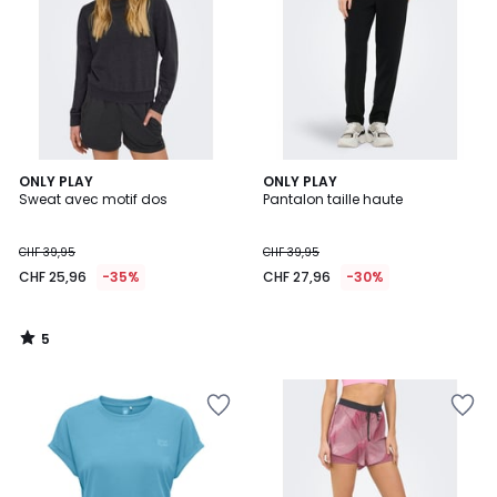
5
ONLY PLAY
ONLY PLAY
/
Sweat avec motif dos
Pantalon taille haute
5
CHF 39,95
CHF 39,95
CHF 25,96
-35%
CHF 27,96
-30%
5
/
5