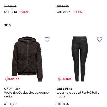
CHF 26,95
CHF 39,95
CHF 17,51
-35%
CHF 21,97
-45%
5
/
5
Outlet
Outlet
4,7
5
2
ONLY PLAY
ONLY PLAY
/ 5
/
Veste zippée duveteuse, coupe
Legging de sport Font-2 taille
Couleurs
5
droite
haute
CHF 49,95
CHF 39,95