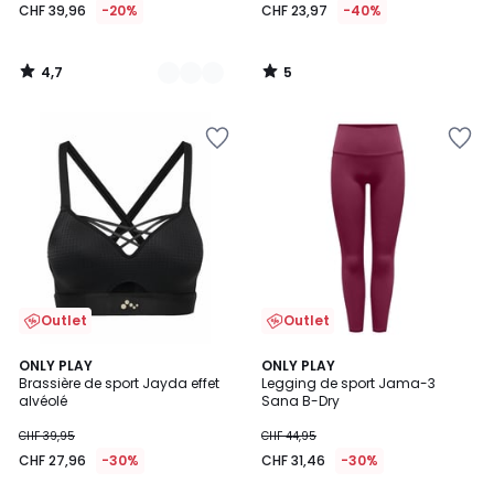
CHF 39,96
-20%
CHF 23,97
-40%
4,7
5
/
/
5
5
Outlet
Outlet
2
4,2
ONLY PLAY
ONLY PLAY
/
/ 5
Brassière de sport Jayda effet
Legging de sport Jama-3
5
alvéolé
Sana B-Dry
CHF 39,95
CHF 44,95
CHF 27,96
-30%
CHF 31,46
-30%