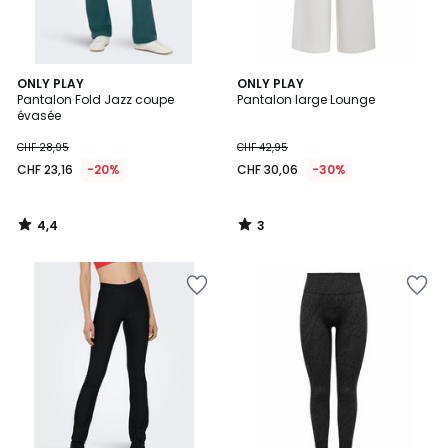
4,4
3
ONLY PLAY
ONLY PLAY
/ 5
/
Pantalon Fold Jazz coupe
Pantalon large Lounge
5
évasée
CHF 28,95
CHF 42,95
CHF 23,16
-20%
CHF 30,06
-30%
4,4
3
/
/
5
5