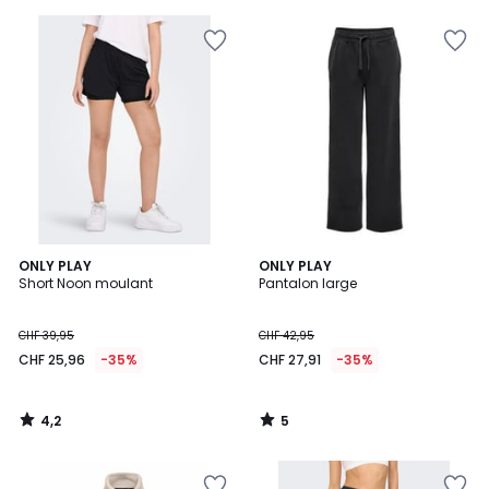
5
5
4,2
5
ONLY PLAY
ONLY PLAY
/ 5
/
Short Noon moulant
Pantalon large
5
CHF 39,95
CHF 42,95
CHF 25,96
-35%
CHF 27,91
-35%
4,2
5
/
/
5
5