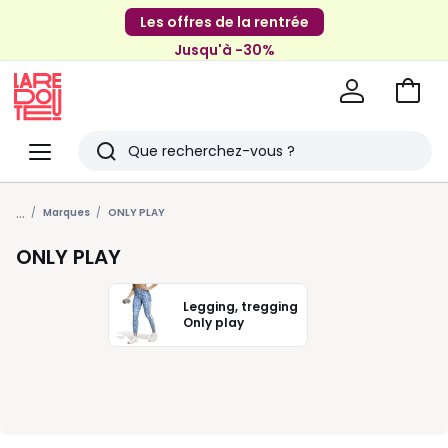
Les offres de la rentrée
Jusqu'à -30%
Aller
au
La
panie
Redoute
Menu
Rechercher
Derniers
...
articles
Marques
ONLY PLAY
vus
ONLY PLAY
Legging, tregging
Only play