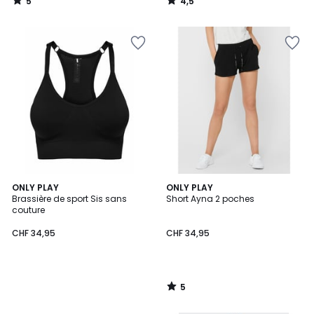
5
4,5
CHF
/
/
5
5
16,95
20%
de
réduction
appliquée.
5
ONLY PLAY
ONLY PLAY
/
Brassière de sport Sis sans
Short Ayna 2 poches
5
couture
CHF 34,95
CHF 34,95
5
/
5