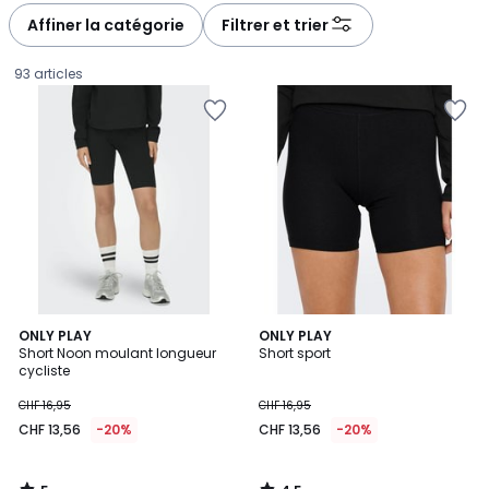
Affiner la catégorie
Filtrer et trier
93 articles
5
4,5
ONLY PLAY
ONLY PLAY
/
/ 5
Short Noon moulant longueur
Short sport
5
cycliste
CHF
CHF 16,95
CHF 16,95
13,56
CHF 13,56
-20%
CHF 13,56
-20%
au
lieu
de