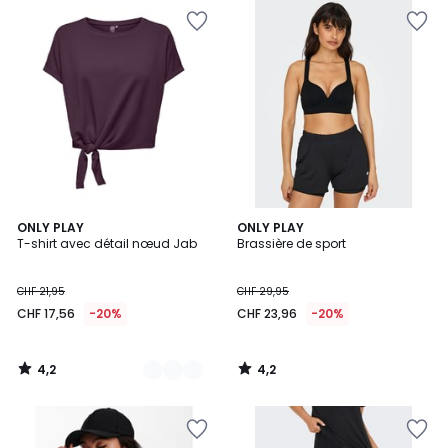
4,2
4,2
2
ONLY PLAY
ONLY PLAY
/ 5
/ 5
T-shirt avec détail nœud Jab
Brassière de sport
Couleurs
CHF 21,95
CHF 29,95
CHF 17,56
-20%
CHF 23,96
-20%
4,2
4,2
/
/
5
5