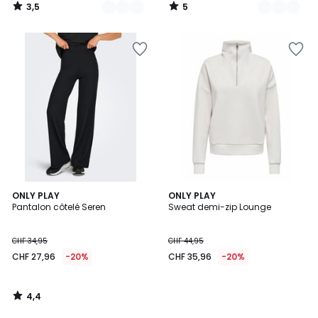
3,5
5
/
/
5
5
4,4
ONLY PLAY
ONLY PLAY
/ 5
Pantalon côtelé Seren
Sweat demi-zip Lounge
CHF 34,95
CHF 44,95
CHF 27,96
-20%
CHF 35,96
-20%
4,4
/
5