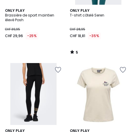
5
ONLY PLAY
ONLY PLAY
/
Brassière de sport maintien
T-shirt côtelé Seren
5
élevé Posh
CHF 39,95
CHF 28,95
CHF 29,96
-25%
CHF 18,81
-35%
5
/
5
ONLY PLAY
2
ONLY PLAY