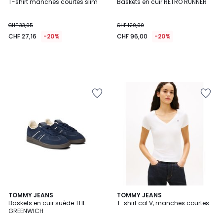
T-shirt manches courtes slim
Baskets en cuir RETRO RUNNER
CHF 33,95
CHF 120,00
CHF 27,16
-20%
CHF 96,00
-20%
3
TOMMY JEANS
2
TOMMY JEANS
Baskets en cuir suède THE
T-shirt col V, manches courtes
Couleurs
Couleurs
GREENWICH