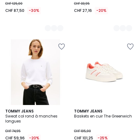
CHF 125,00
CHF 33,95
CHF 87,50
-30%
CHF 27,16
-20%
TOMMY JEANS
TOMMY JEANS
Sweat col rond à manches
Baskets en cuir The Greenwich
longues
CHF 74,95
CHF 135,00
CHF 59,96
-20%
CHF 101,25
-25%