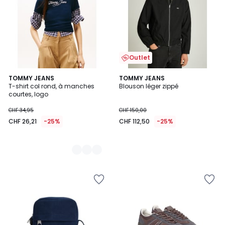
Outlet
2
TOMMY JEANS
TOMMY JEANS
T-shirt col rond, à manches
Blouson léger zippé
Couleurs
courtes, logo
CHF 34,95
CHF 150,00
CHF 26,21
-25%
CHF 112,50
-25%