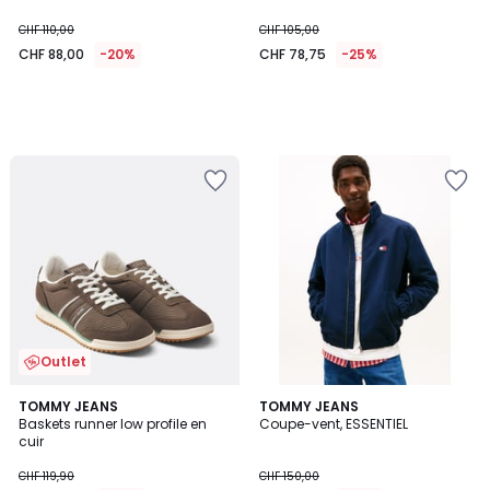
CHF 110,00
CHF 105,00
CHF 88,00
-20%
CHF 78,75
-25%
Outlet
TOMMY JEANS
TOMMY JEANS
Baskets runner low profile en
Coupe-vent, ESSENTIEL
cuir
CHF 119,90
CHF 150,00