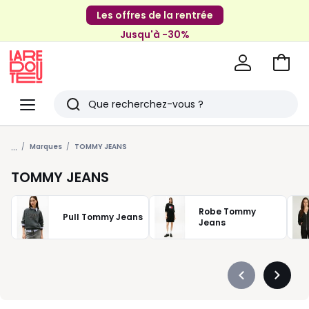
Les offres de la rentrée
Jusqu'à -30%
Aller
au
La
panie
Redoute
Menu
Rechercher
Derniers
...
articles
Marques
TOMMY JEANS
vus
TOMMY JEANS
Robe Tommy
Pull Tommy Jeans
Jeans
Précédent
Suivan
-
-
défiler
défiler