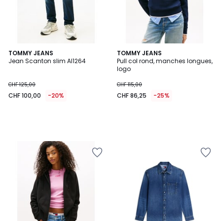
TOMMY JEANS
TOMMY JEANS
Jean Scanton slim AI1264
Pull col rond, manches longues,
logo
CHF 125,00
CHF 115,00
CHF 100,00
-20%
CHF 86,25
-25%