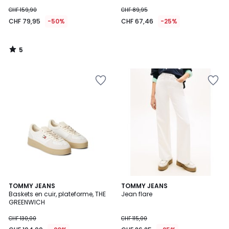
CHF 159,90
CHF 89,95
CHF 79,95
-50%
CHF 67,46
-25%
5
/
5
TOMMY JEANS
TOMMY JEANS
Baskets en cuir, plateforme, THE
Jean flare
GREENWICH
CHF 130,00
CHF 115,00