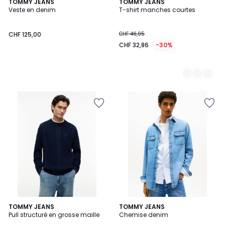
TOMMY JEANS
2
TOMMY JEANS
Veste en denim
T-shirt manches courtes
Couleurs
CHF 125,00
CHF 46,95
CHF 32,86
-30%
TOMMY JEANS
TOMMY JEANS
Pull structuré en grosse maille
Chemise denim