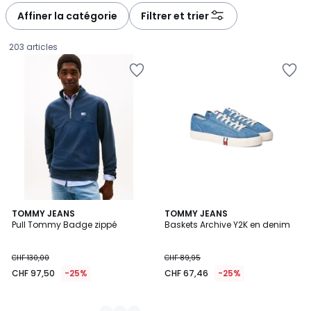
à
à
Affiner la catégorie
Filtrer et trier
gauche
droite
203 articles
2
TOMMY JEANS
TOMMY JEANS
Pull Tommy Badge zippé
Baskets Archive Y2K en denim
Couleurs
CHF
CHF 130,00
CHF 89,95
97,50
CHF 97,50
-25%
CHF 67,46
-25%
au
lieu
de