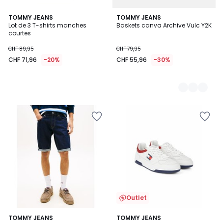
TOMMY JEANS
2
TOMMY JEANS
Lot de 3 T-shirts manches
Baskets canva Archive Vulc Y2K
Couleurs
courtes
CHF 89,95
CHF 79,95
CHF 71,96
-20%
CHF 55,96
-30%
Outlet
TOMMY JEANS
TOMMY JEANS