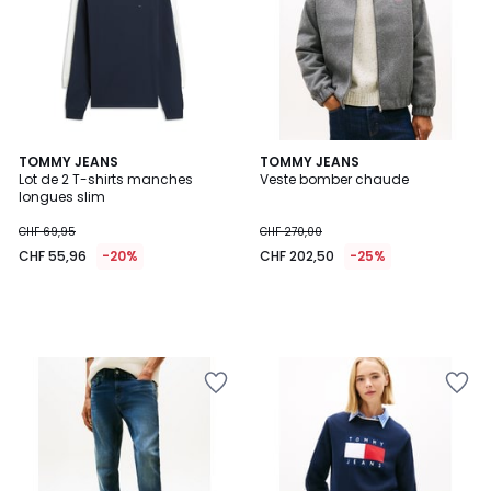
TOMMY JEANS
TOMMY JEANS
Lot de 2 T-shirts manches
Veste bomber chaude
longues slim
CHF 69,95
CHF 270,00
CHF 55,96
-20%
CHF 202,50
-25%