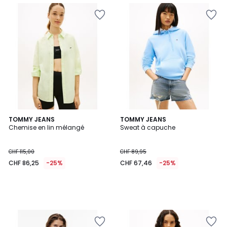
TOMMY JEANS
TOMMY JEANS
Chemise en lin mélangé
Sweat à capuche
CHF 115,00
CHF 89,95
CHF 86,25
-25%
CHF 67,46
-25%