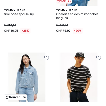
Outlet
TOMMY JEANS
TOMMY JEANS
Sac porté épaule, zip
Chemise en denim manches
longues
CHF 115,00
CHF 99,90
CHF 86,25
-25%
CHF 79,92
-20%
Nouveauté