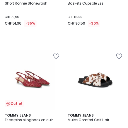
Short Ronnie Stonewash
Baskets Cupsole Ess
CHF 79,95
CHF 115,00
CHF 51,96
-35%
CHF 80,50
-30%
Outlet
5
TOMMY JEANS
TOMMY JEANS
/
Escarpins slingback en cuir
Mules Comfort Calf Hair
5