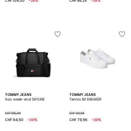
CHF 104,00
-20%
CHF 86,25
-25%
TOMMY JEANS
TOMMY JEANS
Sac week-end SKYLINE
Tennis IM SNEAKER
CHF 135,00
CHF 99,95
CHF 94,50
-30%
CHF 79,96
-20%