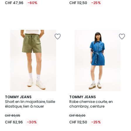
CHF 47,96
-60%
CHF 112,50
-25%
TOMMY JEANS
TOMMY JEANS
Short en lin majoritaire, taille
Robe chemise courte, en
élastique, lien à nouer
chambray, ceinture
CHF 89,95
CHF 150,00
CHF 62,96
-30%
CHF 112,50
-25%