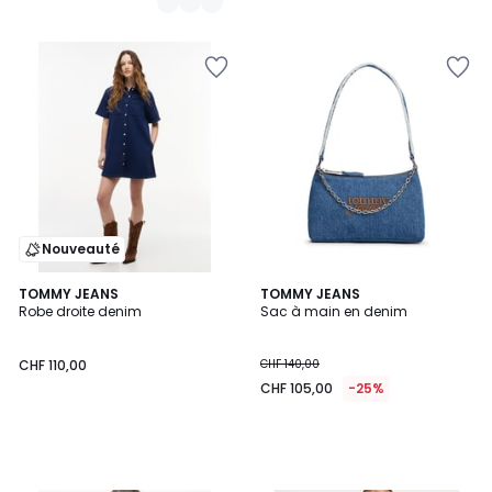
CHF
130,00
25%
de
réduction
appliquée.
Nouveauté
TOMMY JEANS
TOMMY JEANS
Robe droite denim
Sac à main en denim
CHF 110,00
CHF 140,00
CHF 105,00
-25%