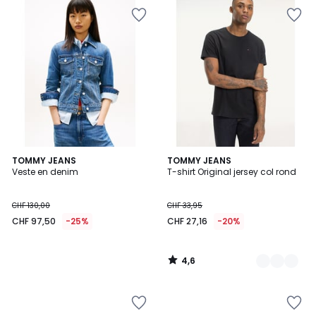
4,6
TOMMY JEANS
6
TOMMY JEANS
/ 5
Veste en denim
T-shirt Original jersey col rond
Couleurs
CHF 130,00
CHF 33,95
CHF 97,50
-25%
CHF 27,16
-20%
4,6
/
5