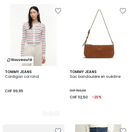
Nouveauté
2
TOMMY JEANS
TOMMY JEANS
Cardigan col rond
Sac bandoulière en suédine
Couleurs
CHF 99,95
CHF 150,00
CHF 112,50
-25%