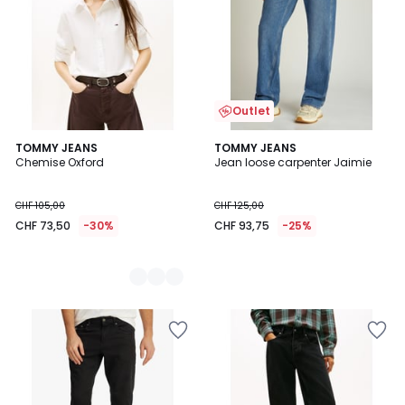
Outlet
2
TOMMY JEANS
TOMMY JEANS
Chemise Oxford
Jean loose carpenter Jaimie
Couleurs
CHF 105,00
CHF 125,00
CHF 73,50
-30%
CHF 93,75
-25%