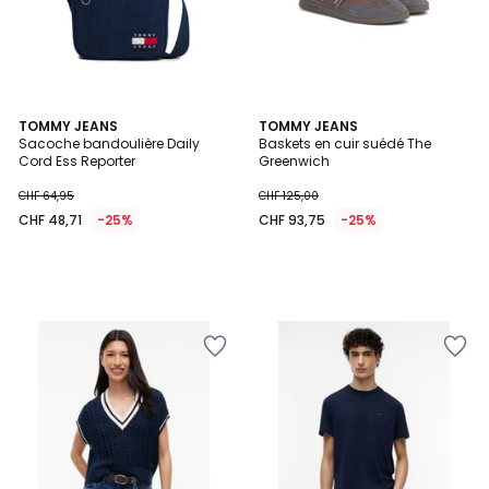
TOMMY JEANS
TOMMY JEANS
Sacoche bandoulière Daily
Baskets en cuir suédé The
Cord Ess Reporter
Greenwich
CHF 64,95
CHF 125,00
CHF 48,71
-25%
CHF 93,75
-25%