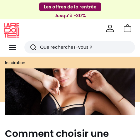
Les offres de la rentrée
Jusqu'à -30%
Aller
au
La
panie
Redoute
Menu
Rechercher
Derniers
Inspiration
articles
vus
Comment choisir une