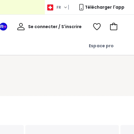
Télécharger l'app
FR
Bienvenue
Se connecter / S'inscrire
Votre
Voir
Aller
espace
ma
au
La
wishlist
panier
Espace pro
Redoute
+