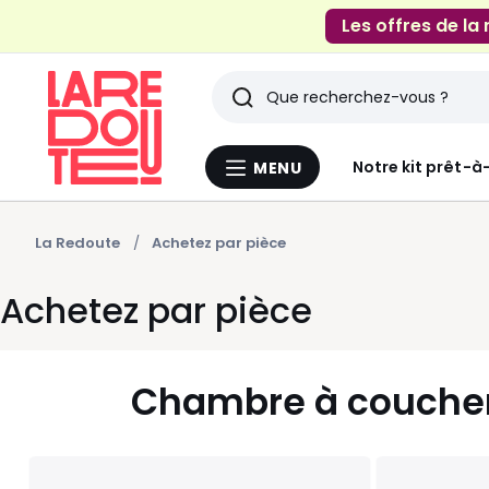
Les offres de la
Rechercher
Derniers
Notre kit prêt-à
MENU
Menu
articles
La
Redoute
vus
La Redoute
Achetez par pièce
Achetez par pièce
Chambre à coucher