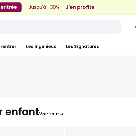
 rentrée
Jusqu'à -30%
J'en profite
-rentrer
Les ingénieux
Les Signatures
 enfant
Voir tout