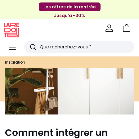
Les offres de la rentrée
Jusqu'à -30%
Aller
au
La
panie
Redoute
Menu
Rechercher
Derniers
Inspiration
articles
vus
Comment intégrer un