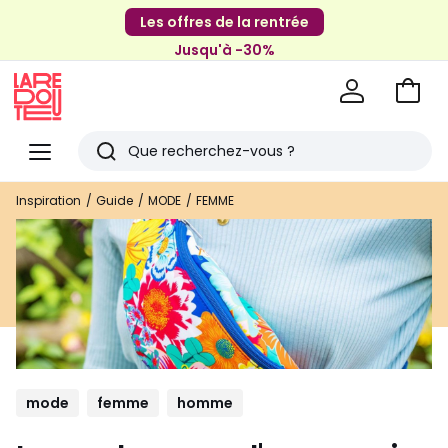
Les offres de la rentrée
Jusqu'à -30%
Aller
au
La
panie
Redoute
Menu
Rechercher
Derniers
Inspiration
Guide
MODE
FEMME
articles
vus
mode
femme
homme