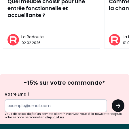
Quel meuble choisir pour une
Comment
entrée fonctionnelle et
la cham
accueillante ?
La Redoute,
La
02.02.2026
01.
Inscription
-15% sur votre commande*
à
la
Votre Email
newsletter
OK
Vous disposez déjà d'un compte client ? Inscrivez-vous à la newsletter depuis
votre espace personnel en
cliquant ici