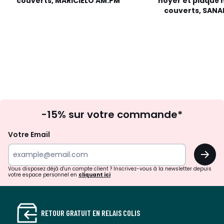
couverts, MARICIELO AM.PM
noyer et plaqué n
couverts, SANA
Inscription
-15% sur votre commande*
à
la
Votre Email
newsletter
OK
Vous disposez déjà d'un compte client ? Inscrivez-vous à la newsletter depuis
votre espace personnel en
cliquant ici
RETOUR GRATUIT EN RELAIS COLIS