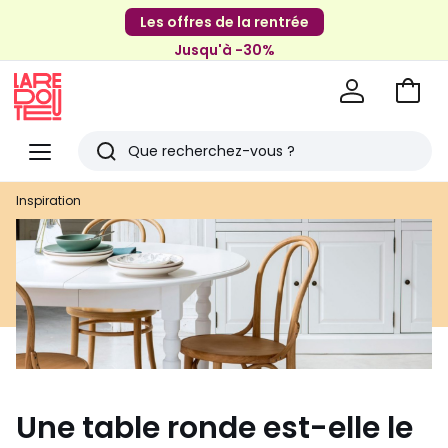
Les offres de la rentrée
Jusqu'à -30%
Aller
au
La
panie
Redoute
Menu
Rechercher
Derniers
Inspiration
articles
vus
Une table ronde est-elle le