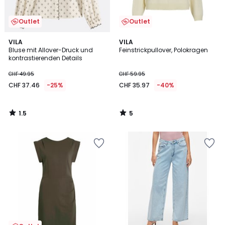
Outlet
Outlet
1.5
5
VILA
VILA
/
/
Bluse mit Allover-Druck und
Feinstrickpullover, Polokragen
5
5
kontrastierenden Details
CHF 49.95
CHF 59.95
CHF 37.46
-25%
CHF 35.97
-40%
1.5
5
/
/
5
5