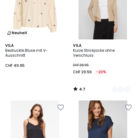
Neuheit
4.7
VILA
2
VILA
/ 5
Bedruckte Bluse mit V-
Kurze Strickjacke ohne
Farben
Ausschnitt
Verschluss
CHF 49.95
CHF 36.95
CHF 29.56
-20%
4.7
/
5