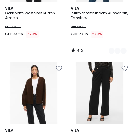
4.2
VILA
3
VILA
/ 5
Geknöpfte Weste mit kurzen
Pullover mit rundem Ausschnitt,
Farben
Ärmeln
Feinstrick
CHF 29.95
CHF 33.95
CHF 23.96
-20%
CHF 27.16
-20%
4.2
/
5
2
VILA
VILA