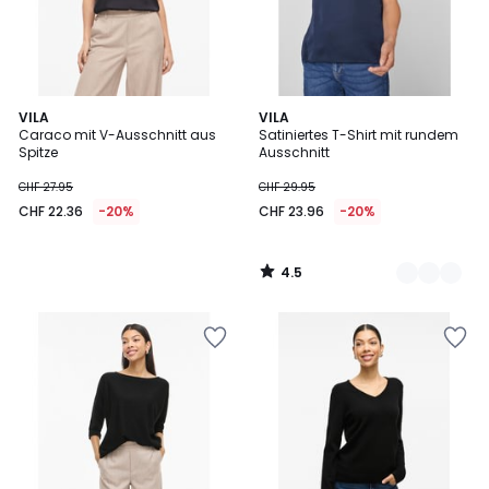
4.5
VILA
3
VILA
/ 5
Caraco mit V-Ausschnitt aus
Satiniertes T-Shirt mit rundem
Farben
Spitze
Ausschnitt
CHF 27.95
CHF 29.95
CHF 22.36
-20%
CHF 23.96
-20%
4.5
/
5