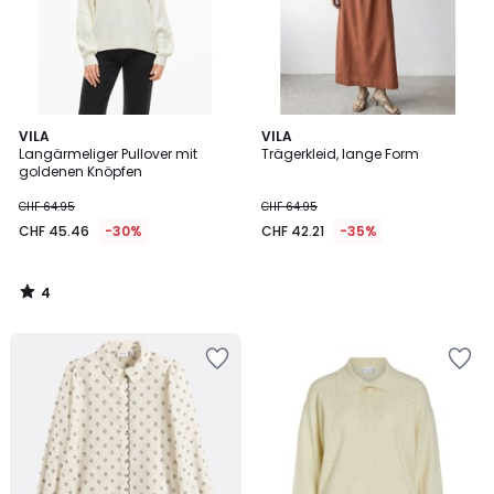
4
VILA
VILA
/
Langärmeliger Pullover mit
Trägerkleid, lange Form
5
goldenen Knöpfen
CHF 64.95
CHF 64.95
CHF 45.46
-30%
CHF 42.21
-35%
4
/
5