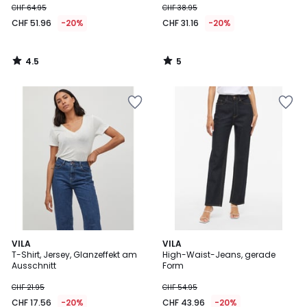
CHF 64.95
CHF 38.95
CHF 51.96
-20%
CHF 31.16
-20%
4.5
5
/
/
5
5
3.9
4.9
VILA
VILA
/ 5
/ 5
T-Shirt, Jersey, Glanzeffekt am
High-Waist-Jeans, gerade
Ausschnitt
Form
CHF 21.95
CHF 54.95
CHF 17.56
-20%
CHF 43.96
-20%