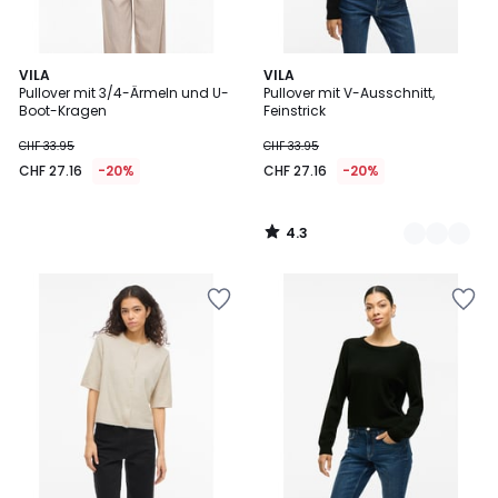
4.3
VILA
5
VILA
/ 5
Pullover mit 3/4-Ärmeln und U-
Pullover mit V-Ausschnitt,
Farben
Boot-Kragen
Feinstrick
CHF 33.95
CHF 33.95
CHF 27.16
-20%
CHF 27.16
-20%
4.3
/
5