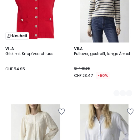
Neuheit
VILA
3
VILA
Gilet mit Knopfverschluss
Pullover, gestreift, lange Ärmel
Farben
CHF 54.95
CHF 46.95
CHF 23.47
-50%