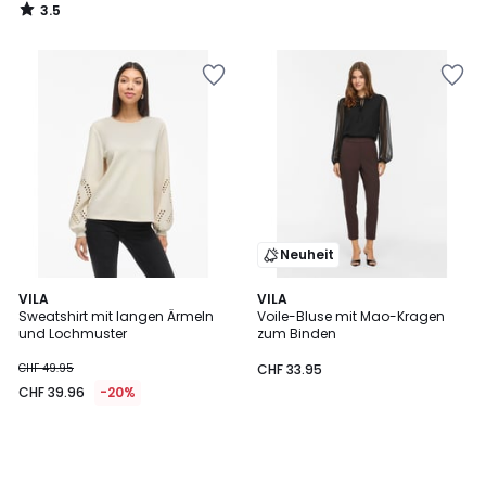
3.5
/
5
Neuheit
VILA
VILA
Sweatshirt mit langen Ärmeln
Voile-Bluse mit Mao-Kragen
und Lochmuster
zum Binden
CHF 49.95
CHF 33.95
CHF 39.96
-20%