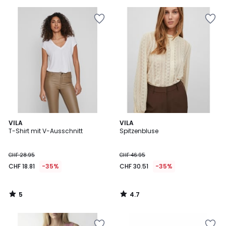
5
4.7
VILA
VILA
/
/ 5
T-Shirt mit V-Ausschnitt
Spitzenbluse
5
CHF 28.95
CHF 46.95
CHF 18.81
-35%
CHF 30.51
-35%
5
4.7
/
/
5
5