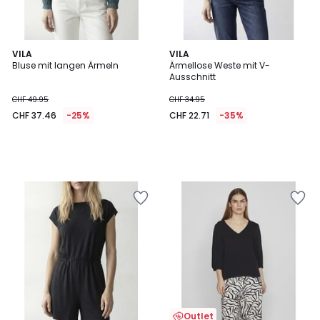
VILA
VILA
Bluse mit langen Ärmeln
Ärmellose Weste mit V-
Ausschnitt
CHF 49.95
CHF 34.95
CHF 37.46
-25%
CHF 22.71
-35%
Outlet