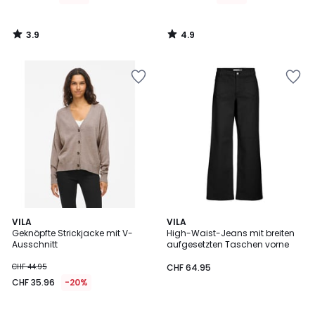
3.9
4.9
/
/
5
5
3.5
VILA
VILA
/ 5
Geknöpfte Strickjacke mit V-
High-Waist-Jeans mit breiten
Ausschnitt
aufgesetzten Taschen vorne
CHF 44.95
CHF 64.95
CHF 35.96
-20%