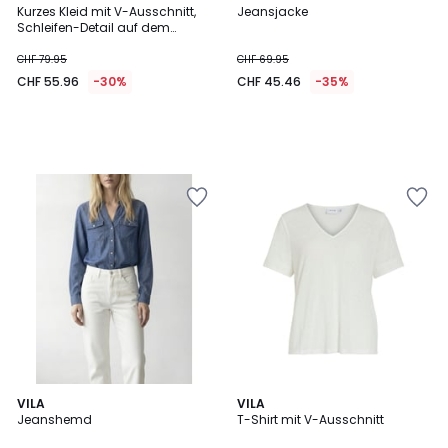
Kurzes Kleid mit V-Ausschnitt,
Jeansjacke
Schleifen-Detail auf dem
Rücken
CHF 79.95
CHF 69.95
CHF 55.96
-30%
CHF 45.46
-35%
VILA
2
VILA
Jeanshemd
T-Shirt mit V-Ausschnitt
Farben