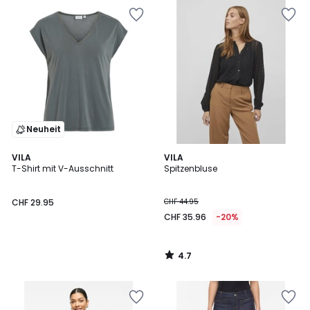
Neuheit
4.7
VILA
VILA
/ 5
T-Shirt mit V-Ausschnitt
Spitzenbluse
CHF 29.95
CHF 44.95
CHF 35.96
-20%
4.7
/
5