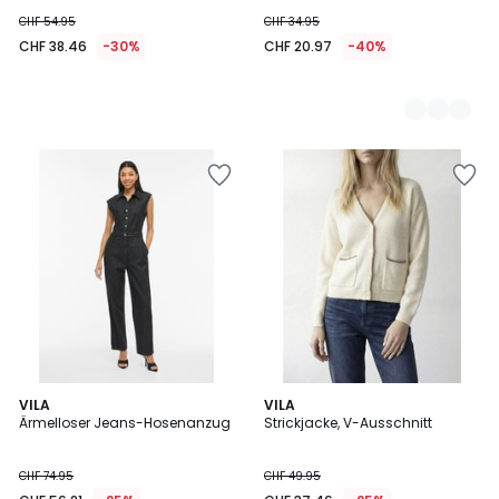
CHF 54.95
CHF 34.95
CHF 38.46
-30%
CHF 20.97
-40%
VILA
VILA
Ärmelloser Jeans-Hosenanzug
Strickjacke, V-Ausschnitt
CHF 74.95
CHF 49.95