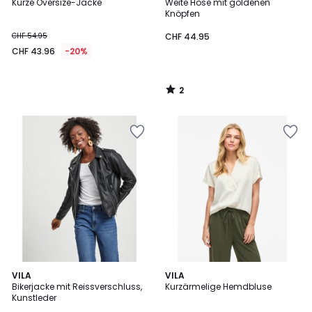
/
Kurze Oversize-Jacke
Weite Hose mit goldenen
5
Knöpfen
CHF 54.95
CHF 44.95
CHF 43.96
-20%
2
/
5
4.5
5
VILA
VILA
/ 5
/
Bikerjacke mit Reissverschluss,
Kurzärmelige Hemdbluse
5
Kunstleder