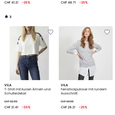
CHF 41.21
-25%
CHF 48.71
-25%
3
/
5
VILA
2
VILA
T-Shirt mit kurzen Ärmeln und
Feinstrickpullover mit rundem
Farben
Schulterdetail
Ausschnitt
CHF 32.95
CHF 34.95
CHF 21.41
-35%
CHF 26.21
-25%