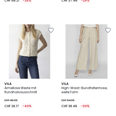
CHF 56.21
-25%
CHF 37.46
-25%
5
1
VILA
VILA
/
/
Ärmellose Weste mit
High-Waist-Bundfaltenhose,
5
5
Rundhalsausschnitt
weite Form
CHF 46.95
CHF 54.95
CHF 28.17
-40%
CHF 38.46
-30%