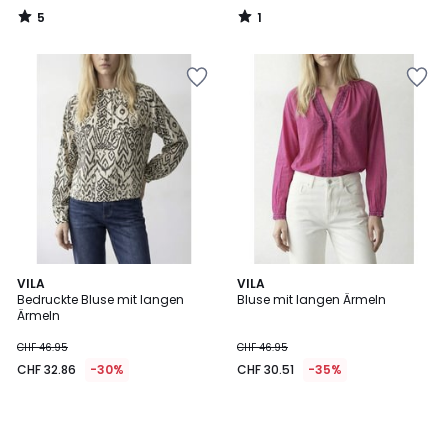
5
1
/
/
5
5
VILA
VILA
Bedruckte Bluse mit langen
Bluse mit langen Ärmeln
Ärmeln
CHF 46.95
CHF 46.95
CHF 32.86
-30%
CHF 30.51
-35%