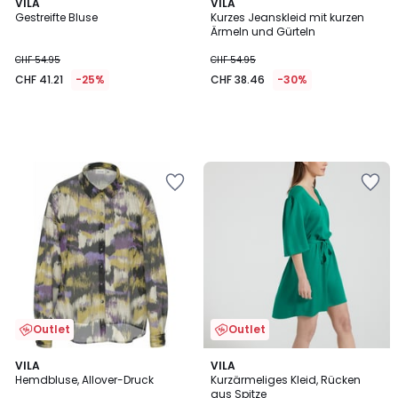
VILA
VILA
Gestreifte Bluse
Kurzes Jeanskleid mit kurzen
Ärmeln und Gürteln
CHF 54.95
CHF 54.95
CHF 41.21
-25%
CHF 38.46
-30%
Outlet
Outlet
2.5
5
VILA
VILA
/ 5
/
Hemdbluse, Allover-Druck
Kurzärmeliges Kleid, Rücken
5
aus Spitze