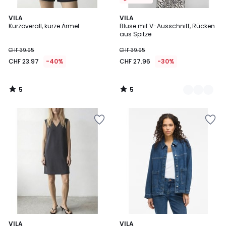
5
5
VILA
2
VILA
/
/
Kurzoverall, kurze Ärmel
Bluse mit V-Ausschnitt, Rücken
Farben
5
5
aus Spitze
CHF 39.95
CHF 39.95
CHF 23.97
-40%
CHF 27.96
-30%
5
5
/
/
5
5
VILA
VILA