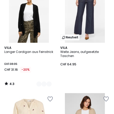
Neuheit
4.3
3
VILA
VILA
/ 5
Langer Cardigan aus Feinstrick
Weite Jeans, aufgesetzte
Farben
Taschen
CHF 38.95
CHF 64.95
CHF 31.16
-20%
4.3
/
5