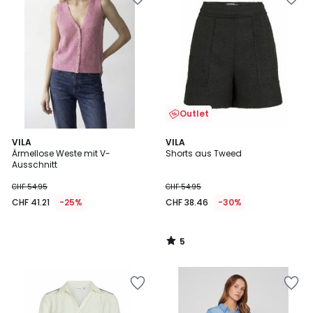
Outlet
5
VILA
VILA
/
Ärmellose Weste mit V-
Shorts aus Tweed
5
Ausschnitt
CHF 54.95
CHF 54.95
CHF 41.21
-25%
CHF 38.46
-30%
5
/
5