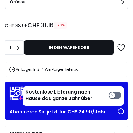
Grösse
CHF
CHF 31.16
31.16
CHF 38.95
-20%
statt
CHF
38.95
Anzahl
1
IN DEN WARENKORB
20%
angewandter
Rabatt.
An Lager. In 2-4 Werktagen lieferbar
Kostenlose Lieferung nach
Hause das ganze Jahr über
Abonnieren Sie jetzt für CHF 24.90/Jahr