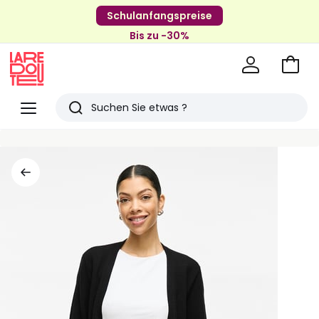
Schulanfangspreise
Bis zu -30%
Zum
Ware
La
Redoute
Menü
Suchen
Zuletzt
angesehenen
Artikel