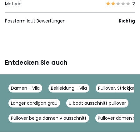
Material
2
Passform laut Bewertungen
Richtig
Entdecken Sie auch
Damen - Vila
Bekleidung - Vila
Pullover, Strickjacke
Langer cardigan grau
U boot ausschnitt pullover
T
Pullover beige damen v ausschnitt
Pullover damen sch