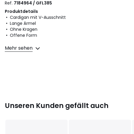
Ref.
7184964 / GFL385
Produktdetails
• Cardigan mit V-Ausschnitt
• Lange Ärmel
• Ohne Kragen
• Offene Form
Material und Pflege
Mehr sehen
• 50% Viskose, 27% Polyamid, 23% Polyester
• Bitte beachten Sie die Pflegehinweise auf dem Etikett
Zusätzliche Produktinformationen
• 2 aufgesetzte Taschen vorne
Farbe :
Schwarz, Natur, Schokolade, Marine
Grösse
XS, S, M, L, XL
Unseren Kunden gefällt auch