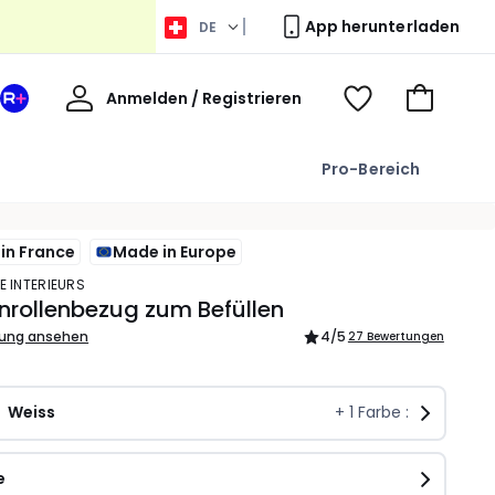
App herunterladen
DE
Willkommen
Anmelden / Registrieren
Ihr
Voir
Zum
La
ma
Warenkor
Redoute
wishlist
Pro-Bereich
+
Bereich
in France
Made in Europe
E INTERIEURS
rollenbezug zum Befüllen
bung ansehen
4
/5
27 Bewertungen
Weiss
+
1
Farbe :
e