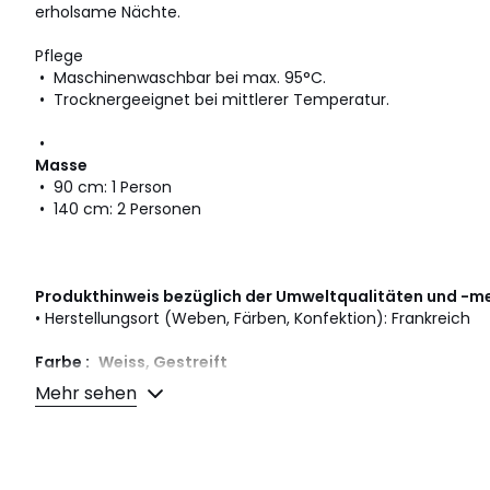
erholsame Nächte.
Pflege
• Maschinenwaschbar bei max. 95°C.
• Trocknergeeignet bei mittlerer Temperatur.
•
Masse
• 90 cm: 1 Person
• 140 cm: 2 Personen
Produkthinweis bezüglich der Umweltqualitäten und -m
• Herstellungsort (Weben, Färben, Konfektion): Frankreich
Farbe :
Weiss, Gestreift
Grösse
90 cm, 140 cm
Mehr sehen