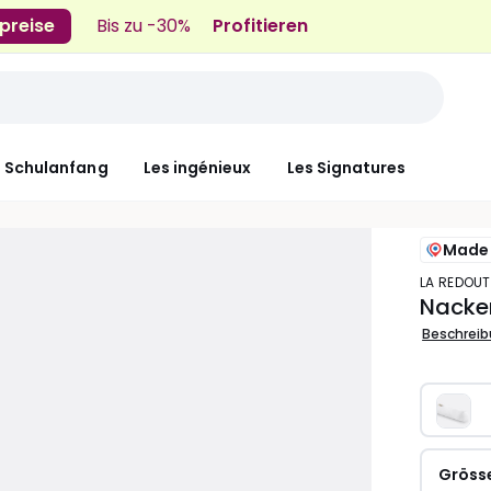
preise
Bis zu -30%
Profitieren
n Schulanfang
Les ingénieux
Les Signatures
Made 
LA REDOUT
Nacken
Beschrei
Gröss