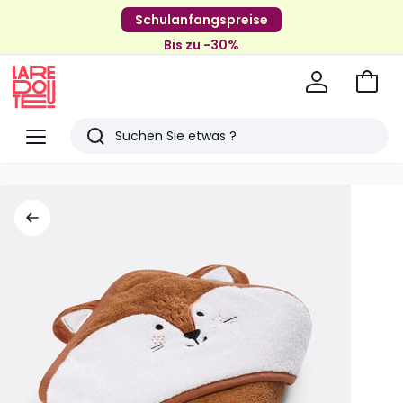
Schulanfangspreise
Bis zu -30%
Zum
Ware
La
Redoute
Menü
Suchen
Zuletzt
angesehenen
Artikel