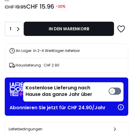
Preis
ab
CHF 15.96
ab
CHF 19.95
-20%
CHF
15.96
statt
Anzahl
1
IN DEN WARENKORB
CHF
19.95
20%
angewandter
An Lager. In 2-4 Werktagen lieferbar
Rabatt.
Hauslieferung :
CHF 2.90
Kostenlose Lieferung nach
Hause das ganze Jahr über
Abonnieren Sie jetzt für CHF 24.90/Jahr
Lieferbedingungen