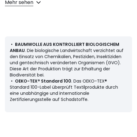
Mehr sehen
• Schlingenfrottee (400 g/m²)
Pflege
• Baumwolle aus kontrolliert biologischem Anbau
• Maschinenwäsche max. 60°C
• Wenn Sie Ihre Wäsche bei 40°C statt 60°C waschen,
verbrauchen Sie weniger Energie.
•
BAUMWOLLE AUS KONTROLLIERT BIOLOGISCHEM
• Trocknergeeignet bei mittlerer Temperatur
ANBAU
. Die biologische Landwirtschaft verzichtet auf
den Einsatz von Chemikalien, Pestiziden, Insektiziden
Masse
und gentechnisch veränderten Organismen (GVO).
• 70 x 70 cm
Diese Art der Produktion trägt zur Erhaltung der
• 100 x 100 cm
Biodiversität bei.
•
OEKO-TEX® Standard 100
. Das OEKO-TEX®
Standard 100-Label überprüft Textilprodukte durch
eine unabhängige und internationale
Zertifizierungsstelle auf Schadstoffe.
Produkthinweis bezüglich der Umweltqualitäten und -
merkmale
• Herstellungsort (Weben, Färben, Konfektion): Bangladesch
Farbe :
Karamell
Grösse
70 x 70 cm, 100 x 100 cm