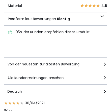
1
1
Material
4.6
Material
4.6
Passform laut
Passform laut Bewertungen
Richtig
Bewertungen
Richtig
95% der Kunden empfehlen dieses Produkt
95% der Kunden
empfehlen dieses Produkt
Details anzeigen
Von der neuesten zur ältesten Bewertung
Alle Kundenmeinungen ansehen
Deutsch
30/04/2021
Süss