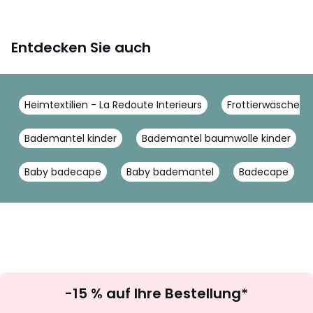
Entdecken Sie auch
Heimtextilien - La Redoute Interieurs
Frottierwäsche - 
Bademantel kinder
Bademantel baumwolle kinder
Baby badecape
Baby bademantel
Badecape
Newsletter
-15 % auf Ihre Bestellung*
abonnieren