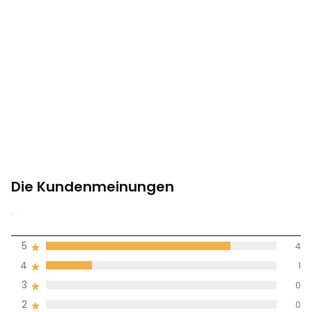
Die Kundenmeinungen
4.8
5
4
(5)
Durchnschnitt in
4
1
allen Sprachen
3
0
2
0