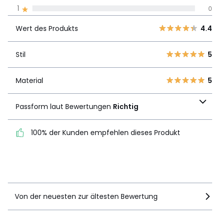
Meinungen 100% zertifiziert,
1
0
Unsere Engagement
Wert des
5
4
4.4
Produkts
Wert des Produkts
4.4
4
1
3
0
Stil
5
Stil
5
2
0
1
0
Material
5
Material
5
Passform laut
Passform laut Bewertungen
Richtig
Bewertungen
Richtig
100% der Kunden empfehlen dieses Produkt
100% der Kunden
empfehlen dieses Produkt
Details anzeigen
Von der neuesten zur ältesten Bewertung