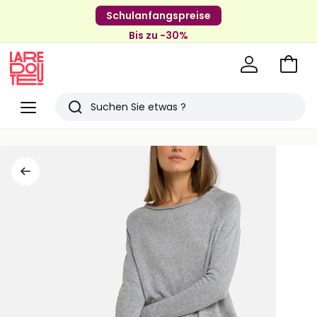
Schulanfangspreise
Bis zu -30%
Zum
Ware
La
Redoute
Menü
Suchen
Zuletzt
angesehenen
Artikel