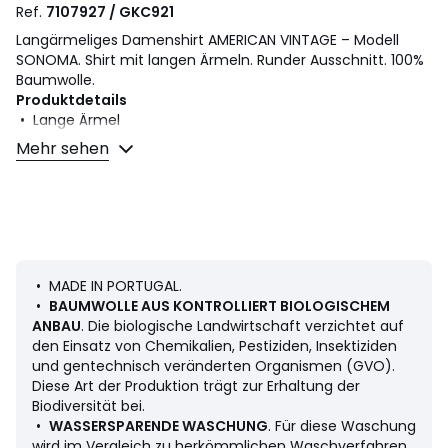
Ref.
7107927 / GKC921
Langärmeliges Damenshirt AMERICAN VINTAGE – Modell
SONOMA. Shirt mit langen Ärmeln. Runder Ausschnitt. 100%
Baumwolle.
Produktdetails
• Lange Ärmel
• Runder Ausschnitt
Mehr sehen
Material und Pflege
• 100% Baumwolle
• Bitte beachten Sie die Pflegehinweise auf dem Etikett
Farbe :
Grau Meliert
• MADE IN PORTUGAL.
Grösse
S, M, L
•
BAUMWOLLE AUS KONTROLLIERT BIOLOGISCHEM
ANBAU
. Die biologische Landwirtschaft verzichtet auf
den Einsatz von Chemikalien, Pestiziden, Insektiziden
und gentechnisch veränderten Organismen (GVO).
Diese Art der Produktion trägt zur Erhaltung der
Biodiversität bei.
•
WASSERSPARENDE WASCHUNG
. Für diese Waschung
wird im Vergleich zu herkömmlichen Waschverfahren