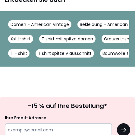
Damen - American Vintage
Bekleidung - American Vi
Xxl t-shirt
T shirt mit spitze damen
Graues t-shir
T - shirt
T shirt spitze v ausschnitt
Baumwolle shir
Newsletter
-15 % auf Ihre Bestellung*
abonnieren
Ihre Email-Adresse
OK