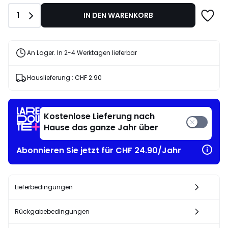
60.00
Anzahl
1
IN DEN WARENKORB
20%
angewandter
Rabatt.
An Lager. In 2-4 Werktagen lieferbar
Hauslieferung :
CHF 2.90
Kostenlose Lieferung nach
Hause das ganze Jahr über
Abonnieren Sie jetzt für CHF 24.90/Jahr
Lieferbedingungen
Rückgabebedingungen