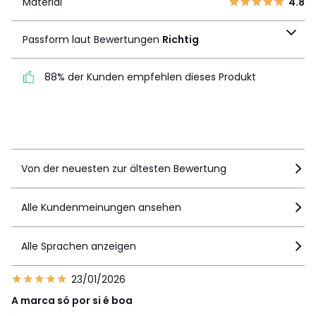
Material
4.8
Material
4.8
Passform laut
Passform laut Bewertungen
Richtig
Bewertungen
Richtig
88% der Kunden empfehlen dieses Produkt
88% der Kunden
empfehlen dieses Produkt
Details anzeigen
Von der neuesten zur ältesten Bewertung
Alle Kundenmeinungen ansehen
Alle Sprachen anzeigen
23/01/2026
A marca só por si é boa