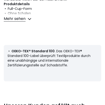
Produktdetails
• Full-Cup-Form
• Ohne Schalen
• Ohne Formbügel
Mehr sehen
• Angenehm breiter Zwischensteg
• Aus elegantem Jacquard und Baumwolle
Material und Pflege
• 38% Polyamid, 35% Baumwolle, 22% Elasthan, 5%
Polyester
• Bitte beachten Sie die Pflegehinweise auf dem Etikett
•
OEKO-TEX® Standard 100
. Das OEKO-TEX®
Standard 100-Label überprüft Textilprodukte durch
eine unabhängige und internationale
Zertifizierungsstelle auf Schadstoffe.
Produkthinweis bezüglich der Umweltqualitäten und -
merkmale
• Herstellungsort (Weben, Färben, Bedrucken, Konfektion):
Frankreich, Thailand, Deutschland, Slowenien, Taiwan
• Gibt beim Waschen Kunststoff-Mikrofasern an die
Umwelt ab.
Letzte Aktualisierung der Angaben: 02/04/2026