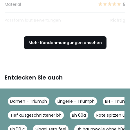
Material
5
Passform laut Bewertungen
Richtig
Mehr Kundenmeingungen ansehen
Entdecken Sie auch
Damen - Triumph
Lingerie - Triumph
BH - Triump
Tief ausgeschnittener bh
Bh 60a
Rote spitzen un
Bh 110 c
Sloggi zero feel
Bh baumwolle ohne bügel