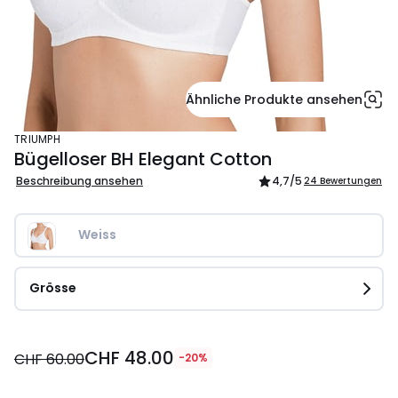
Ähnliche Produkte ansehen
TRIUMPH
Bügelloser BH Elegant Cotton
Beschreibung ansehen
4,7
/5
24 Bewertungen
Weiss
Grösse
CHF
CHF 48.00
48.00
CHF 60.00
-20%
statt
CHF