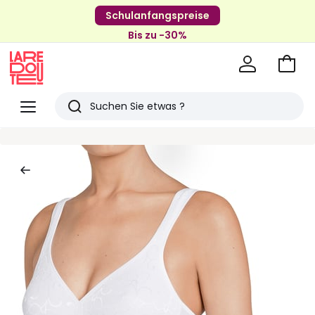
Schulanfangspreise
Bis zu -30%
Zum
Ware
La
Redoute
Menü
Suchen
Zuletzt
angesehenen
Artikel