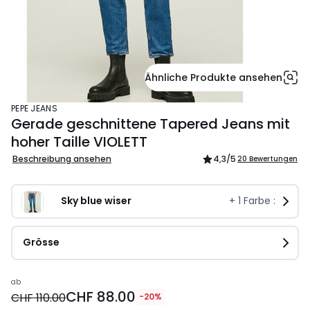
Ähnliche Produkte ansehen
PEPE JEANS
Gerade geschnittene Tapered Jeans mit
hoher Taille VIOLETT
Beschreibung ansehen
4,3
/5
20 Bewertungen
Sky blue wiser
+
1
Farbe :
Grösse
Preis
ab
CHF 88.00
ab
CHF 110.00
-20%