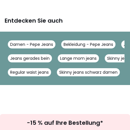
Entdecken Sie auch
Damen - Pepe Jeans
Bekleidung - Pepe Jeans
Je
Jeans gerades bein
Lange mom jeans
Skinny jea
Regular waist jeans
Skinny jeans schwarz damen
H
Newsletter
-15 % auf Ihre Bestellung*
abonnieren