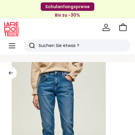
Schulanfangspreise
Bis zu -30%
Zum
Ware
La
Redoute
Menü
Suchen
Zuletzt
angesehenen
Artikel