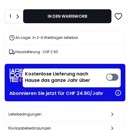
CHF
88.00
statt
Anzahl
1
IN DEN WARENKORB
CHF
110.00
20%
angewandter
An Lager. In 2-4 Werktagen lieferbar
Rabatt.
Hauslieferung :
CHF 2.90
Kostenlose Lieferung nach
Hause das ganze Jahr über
Abonnieren Sie jetzt für CHF 24.90/Jahr
Lieferbedingungen
Rückgabebedingungen