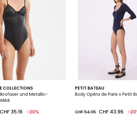
E COLLECTIONS
PETIT BATEAU
krofaser und Metallic-
Body Opéra de Paris x Petit 
MARA
CHF 35.16
CHF 43.96
-20%
CHF 54.95
-20