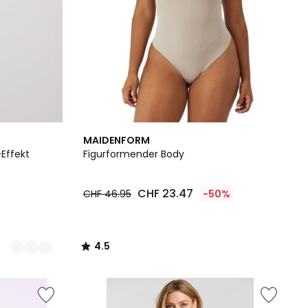
4.5
MAIDENFORM
/ 5
Effekt
Figurformender Body
CHF 23.47
CHF 46.95
-50%
4.5
/
5