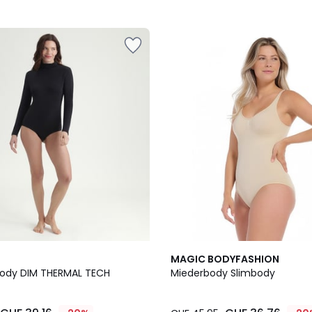
2
3.5
MAGIC BODYFASHION
Farben
/ 5
ody DIM THERMAL TECH
Miederbody Slimbody