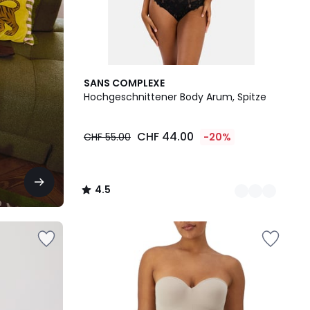
2
4.5
SANS COMPLEXE
Farben
/ 5
Hochgeschnittener Body Arum, Spitze
CHF 44.00
CHF 55.00
-20%
4.5
/
5