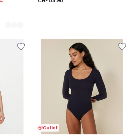
CHF 54.95
%
Outlet