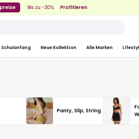
preise
Bis zu -30%
Profitieren
n Schulanfang
Neue Kollektion
Alle Marken
Lifesty
F
Panty, Slip, String
W