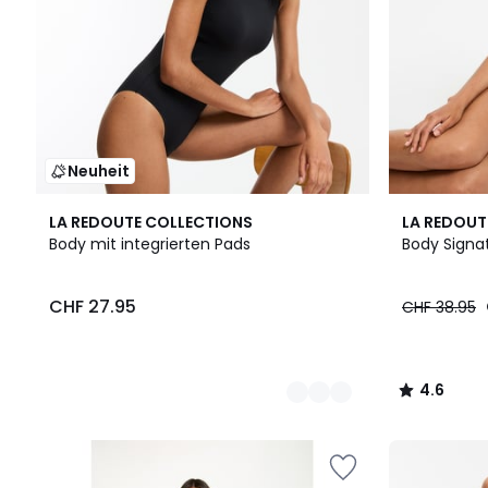
Neuheit
2
4.6
LA REDOUTE COLLECTIONS
LA REDOUT
Farben
/ 5
Body mit integrierten Pads
Body Signa
CHF 27.95
CHF 38.95
4.6
/
5