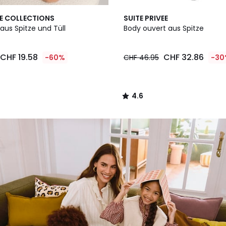
4.6
E COLLECTIONS
SUITE PRIVEE
/ 5
aus Spitze und Tüll
Body ouvert aus Spitze
CHF 19.58
CHF 32.86
-60%
CHF 46.95
-30
4.6
/
5