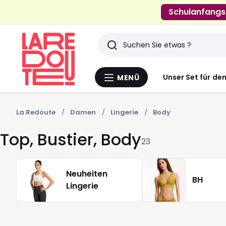
Schulanfangs
Suchen
Zuletzt
Unser Set für de
MENÜ
Menü
angesehenen
La
Redoute
Artikel
La Redoute
Damen
Lingerie
Body
Top, Bustier, Body
23
Neuheiten
BH
Lingerie