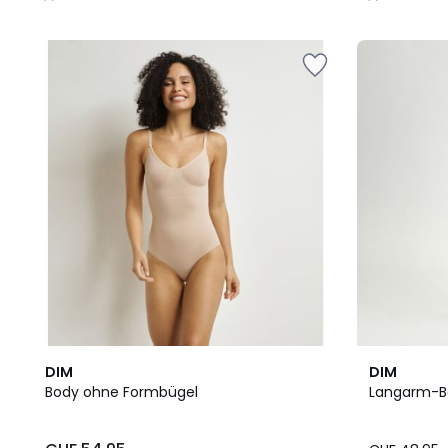
/
/
5
5
5
DIM
DIM
/
Body ohne Formbügel
Langarm-B
5