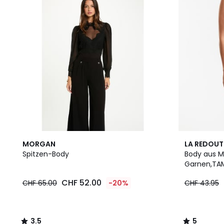
3.5
5
MORGAN
LA REDOUT
/ 5
/
Spitzen-Body
Body aus Mi
5
Garnen,TA
CHF 52.00
CHF 65.00
-20%
CHF 43.95
3.5
5