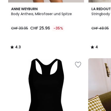
4.3
4
ANNE WEYBURN
LA REDOUT
/ 5
/
Body Anthea, Mikrofaser und Spitze
Stringbody 
5
CHF
CHF 25.96
CHF 39.95
-35%
CHF 48.95
25.96
statt
CHF
39.95
4.3
4
35%
/
/
angewandter
5
5
Rabatt.
Unser
Set
für
den
Schulanfang