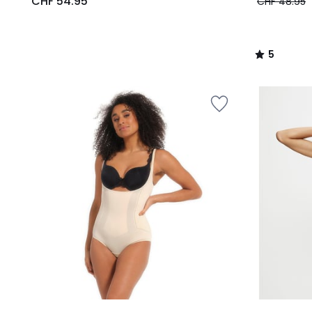
CHF 54.95
CHF 48.95
5
/
5