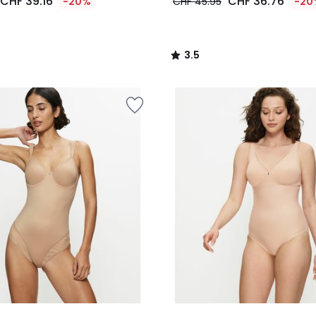
CHF 39.16
CHF 36.76
-20%
CHF 45.95
-20
3.5
/
5