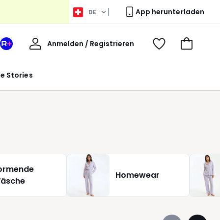
App herunterladen
DE
Willkommen
Anmelden / Registrieren
Ihr
Voir
Zum
La
ma
Warenkor
Redoute
wishlist
le Stories
+
Bereich
ormende
Homewear
äsche