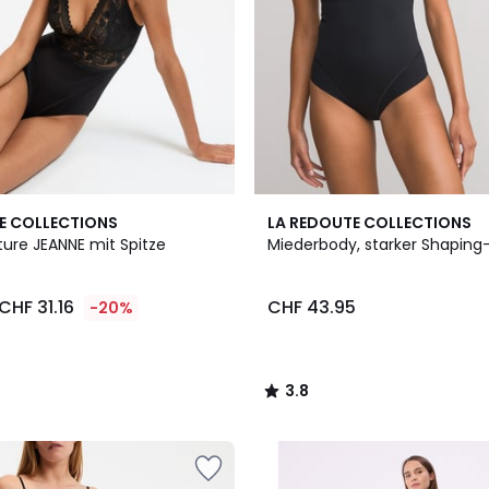
2
3.8
E COLLECTIONS
LA REDOUTE COLLECTIONS
Farben
/ 5
ture JEANNE mit Spitze
Miederbody, starker Shaping-
CHF 31.16
CHF 43.95
-20%
3.8
/
5