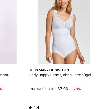
4.4
MISS MARY OF SWEDEN
/ 5
Bateau
Body Happy Hearts, ohne Formbügel
CHF 67.96
%
CHF 84.95
-20%
4.4