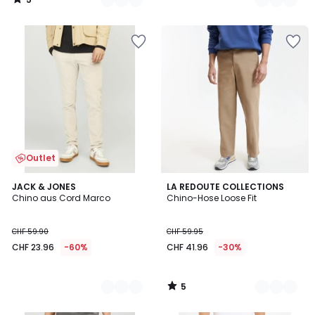
/
5
Outlet
5
2
JACK & JONES
3
LA REDOUTE COLLECTIONS
/
Chino aus Cord Marco
Chino-Hose Loose Fit
Farben
Farben
5
CHF 59.90
CHF 59.95
CHF 23.96
-60%
CHF 41.96
-30%
5
/
5