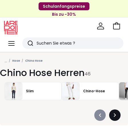
Schulanfangspreise
Bis zu -30%
Zum
Ware
La
Redoute
Menü
Suchen
Zuletzt
...
angesehenen
Hose
Chino Hose
Chino Hose Herren
Artikel
46
Slim
Chino-Hose
Précédent
Suivan
-
-