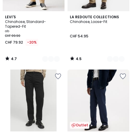
4.7
4.5
3
LEVI'S
2
LA REDOUTE COLLECTIONS
/ 5
/ 5
Chinohose, Standard-
Chinohose, Loose-Fit
Farben
Farben
Tapered-Fit
ab
CHF 99.90
CHF 54.95
CHF 79.92
-20%
4.7
4.5
/
/
5
5
Outlet