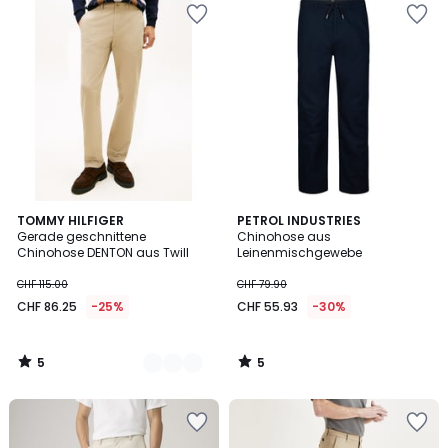
5
5
2
TOMMY HILFIGER
PETROL INDUSTRIES
/
/
Gerade geschnittene
Chinohose aus
Farben
5
5
Chinohose DENTON aus Twill
Leinenmischgewebe
CHF 115.00
CHF 79.90
CHF 86.25
-25%
CHF 55.93
-30%
5
5
/
/
5
5