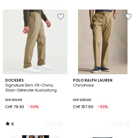
5
2
DOCKERS
2
POLO RALPH LAUREN
/
Signature Slim-Fit-Chino,
Chinohose
Farben
Farben
5
Stain-Defender Ausrüstung
CHF 109.90
CHF 225.00
CHF 76.93
-30%
CHF 157.50
-30%
5
/
5