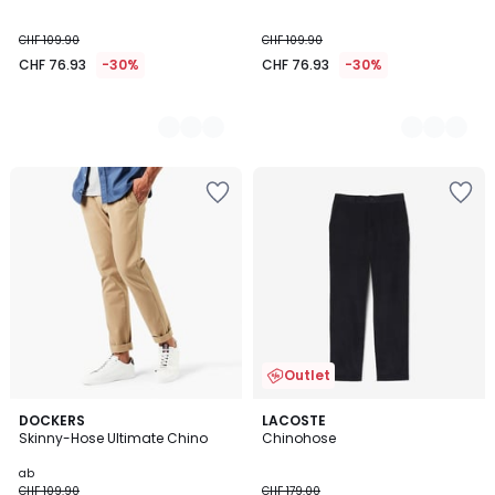
CHF 109.90
CHF 109.90
CHF 76.93
-30%
CHF 76.93
-30%
Outlet
4
DOCKERS
LACOSTE
Skinny-Hose Ultimate Chino
Chinohose
Farben
ab
CHF 109.90
CHF 179.00