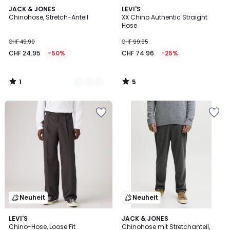
1
5
2
JACK & JONES
LEVI'S
/
/
Chinohose, Stretch-Anteil
XX Chino Authentic Straight
Farben
5
5
Hose
CHF 49.90
CHF 99.95
CHF 24.95
-50%
CHF 74.96
-25%
1
5
/
/
5
5
Neuheit
Neuheit
LEVI'S
JACK & JONES
Chino-Hose, Loose Fit
Chinohose mit Stretchanteil,