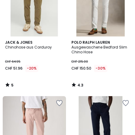
5
4.3
JACK & JONES
POLO RALPH LAUREN
/
/ 5
Chinohose aus Corduroy
Ausgewaschene Bedford Slim
5
Chino Hose
CHF 64.95
CHF 215.00
CHF 51.96
-20%
CHF 150.50
-30%
5
4.3
/
/
5
5