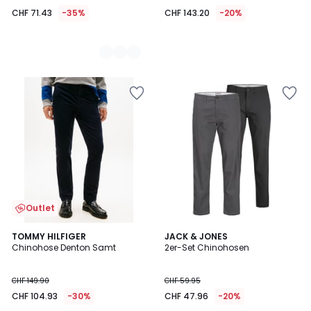
CHF 71.43
-35%
CHF 143.20
-20%
Outlet
4
5
2
TOMMY HILFIGER
JACK & JONES
/
/
Chinohose Denton Samt
2er-Set Chinohosen
Farben
5
5
CHF 149.90
CHF 59.95
CHF 104.93
-30%
CHF 47.96
-20%