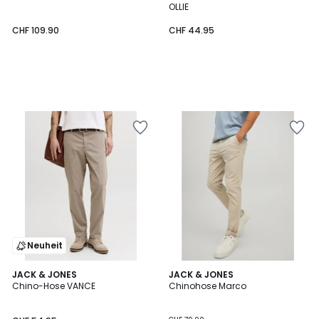
OLLIE
CHF 109.90
CHF 44.95
Neuheit
4.4
3
JACK & JONES
3
JACK & JONES
/ 5
Chino-Hose VANCE
Chinohose Marco
Farben
Farben