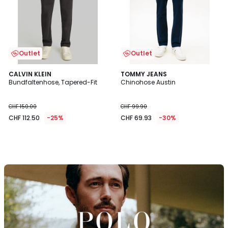
Outlet
Outlet
CALVIN KLEIN
TOMMY JEANS
Bundfaltenhose, Tapered-Fit
Chinohose Austin
CHF 150.00
CHF 99.90
CHF 112.50
-25%
CHF 69.93
-30%
Entdecken
Sie
die
Marke
Polo
Ralph