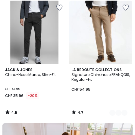
4.5
4.7
JACK & JONES
6
LA REDOUTE COLLECTIONS
/ 5
/ 5
Chino-Hose Marco, Slim-Fit
Signature Chinohose FRANÇOIS,
Farben
Regular-Fit
CHF 44.95
CHF 54.95
CHF 35.96
-20%
4.5
4.7
/
/
5
5
Unser
Set