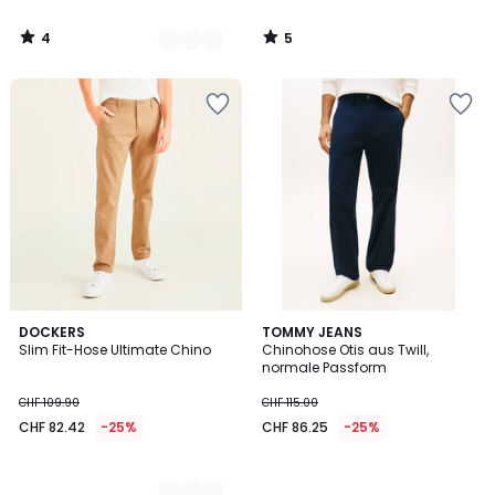
4
5
/
/
5
5
5
DOCKERS
TOMMY JEANS
Slim Fit-Hose Ultimate Chino
Chinohose Otis aus Twill,
Farben
normale Passform
CHF 109.90
CHF 115.00
CHF 82.42
-25%
CHF 86.25
-25%