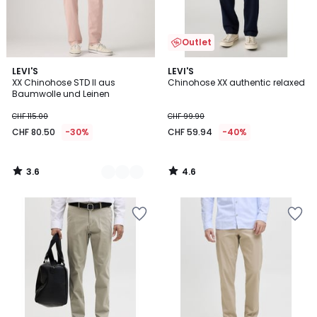
Outlet
3.6
4.6
3
LEVI'S
LEVI'S
/ 5
/ 5
XX Chinohose STD II aus
Chinohose XX authentic relaxed
Farben
Baumwolle und Leinen
CHF 115.00
CHF 99.90
CHF 80.50
-30%
CHF 59.94
-40%
3.6
4.6
/
/
5
5