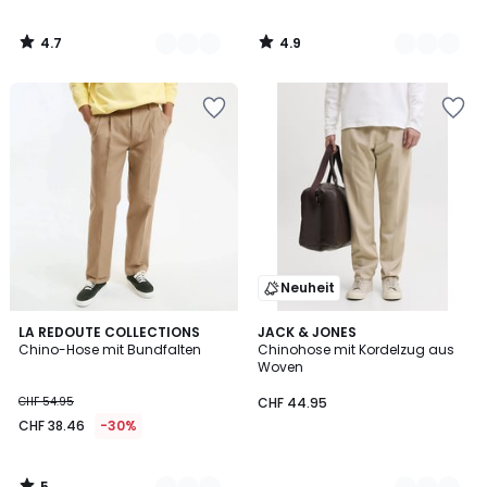
4.7
4.9
/
/
5
5
Neuheit
5
3
LA REDOUTE COLLECTIONS
2
JACK & JONES
/
Chino-Hose mit Bundfalten
Chinohose mit Kordelzug aus
Farben
Farben
5
Woven
CHF 54.95
CHF 44.95
CHF 38.46
-30%
5