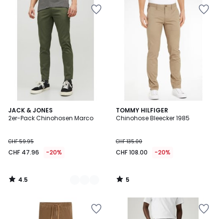
4.5
5
2
JACK & JONES
TOMMY HILFIGER
/ 5
/
2er-Pack Chinohosen Marco
Chinohose Bleecker 1985
Farben
5
CHF 59.95
CHF 135.00
CHF 47.96
-20%
CHF 108.00
-20%
4.5
5
/
/
5
5