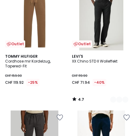
Outlet
Outlet
4.7
TOMMY HILFIGER
2
LEVI'S
/ 5
Cordhose mir Kordelzug,
XX Chino STD II Wolleffekt
Farben
Tapered-Fit
CHF 159.90
CHF 119.90
CHF 119.92
-25%
CHF 71.94
-40%
4.7
/
5