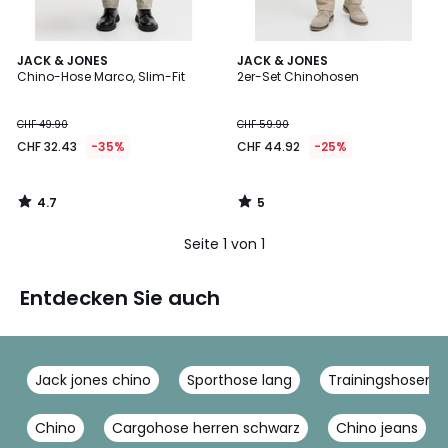
4.7
5
JACK & JONES
JACK & JONES
/ 5
/
Chino-Hose Marco, Slim-Fit
2er-Set Chinohosen
5
CHF 49.90
CHF 59.90
CHF 32.43
-35%
CHF 44.92
-25%
4.7
5
/
/
5
5
Seite 1 von 1
Entdecken Sie auch
Jack jones chino
Sporthose lang
Trainingshosen
Chino
Cargohose herren schwarz
Chino jeans