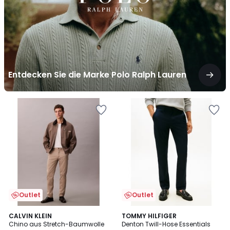
Lauren
Entdecken Sie die Marke Polo Ralph Lauren
Outlet
Outlet
2
CALVIN KLEIN
2
TOMMY HILFIGER
Chino aus Stretch-Baumwolle
Denton Twill-Hose Essentials
Farben
Farben