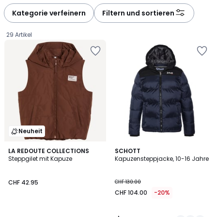
défiler
défiler
à
à
Kategorie verfeinern
Filtern und sortieren
gauche
droite
29 Artikel
Neuheit
4.4
LA REDOUTE COLLECTIONS
2
SCHOTT
/ 5
Steppgilet mit Kapuze
Kapuzensteppjacke, 10-16 Jahre
Farben
CHF
CHF 42.95
CHF 130.00
42.95.
CHF 104.00
-20%