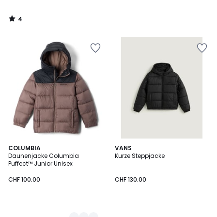
4
/
5
3
COLUMBIA
VANS
Daunenjacke Columbia
Kurze Steppjacke
Farben
Puffect™ Junior Unisex
CHF 100.00
CHF 130.00