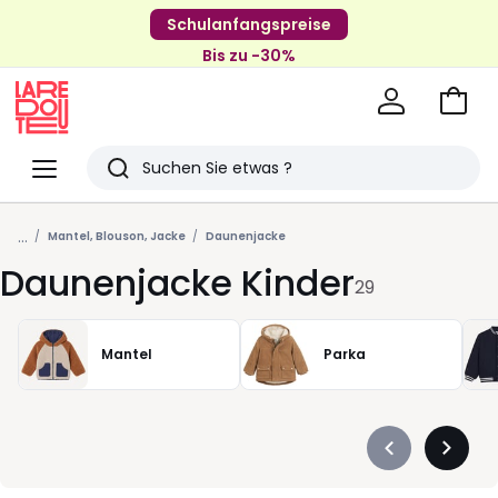
Schulanfangspreise
Bis zu -30%
Zum
Ware
La
Redoute
Menü
Suchen
Zuletzt
...
angesehenen
Mantel, Blouson, Jacke
Daunenjacke
Daunenjacke Kinder
Artikel
29
Mantel
Parka
Précédent
Suivan
-
-