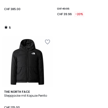
5
CHF 385.00
CHF 49.95
CHF 39.96
-20%
5
/
5
4.5
THE NORTH FACE
/ 5
Steppjacke mit Kapuze Perrito
CHF 125.00