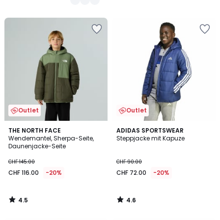
Outlet
Outlet
4.5
4.6
THE NORTH FACE
ADIDAS SPORTSWEAR
/ 5
/ 5
Wendemantel, Sherpa-Seite,
Steppjacke mit Kapuze
Daunenjacke-Seite
CHF 145.00
CHF 90.00
CHF 116.00
-20%
CHF 72.00
-20%
4.5
4.6
/
/
5
5