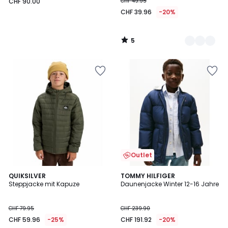
CHF 90.00
CHF 49.95
CHF 39.96
-20%
5
/
5
Outlet
4
QUIKSILVER
TOMMY HILFIGER
/
Steppjacke mit Kapuze
Daunenjacke Winter 12-16 Jahre
5
CHF 79.95
CHF 239.90
CHF 59.96
-25%
CHF 191.92
-20%