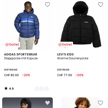
Outlet
Outlet
4.9
2
ADIDAS SPORTSWEAR
LEVI'S KIDS
/ 5
Steppjacke mit Kapuze
Warme Daunenjacke
Farben
CHF 100.00
CHF 110.00
CHF 80.00
-20%
CHF 77.00
-30%
4.9
/
5