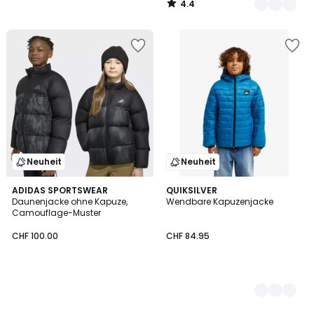
4.4
/
5
Neuheit
Neuheit
ADIDAS SPORTSWEAR
2
QUIKSILVER
Daunenjacke ohne Kapuze,
Wendbare Kapuzenjacke
Farben
Camouflage-Muster
CHF 100.00
CHF 84.95