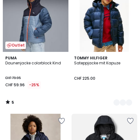
Outlet
5
PUMA
2
TOMMY HILFIGER
/
Daunenjacke colorblock Kind
Sateppjacke mit Kapuze
Farben
5
CHF 79.95
CHF 225.00
CHF 59.96
-25%
5
/
5