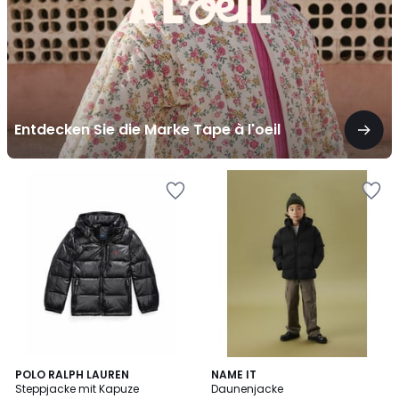
l'oeil
Entdecken Sie die Marke Tape à l'oeil
5
POLO RALPH LAUREN
NAME IT
/
Steppjacke mit Kapuze
Daunenjacke