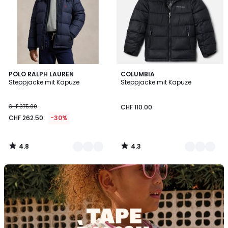
4.8
4.3
2
POLO RALPH LAUREN
2
COLUMBIA
/ 5
/ 5
Steppjacke mit Kapuze
Steppjacke mit Kapuze
Farben
Farben
CHF 375.00
CHF 110.00
CHF 262.50
-30%
4.8
4.3
/
/
5
5
Entdecken
Sie
die
Marke
Tape
à