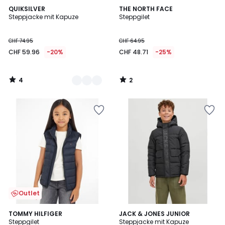
4
2
2
QUIKSILVER
THE NORTH FACE
/
/
Steppjacke mit Kapuze
Steppgilet
Farben
5
5
CHF 74.95
CHF 64.95
CHF 59.96
-20%
CHF 48.71
-25%
4
2
/
/
5
5
Outlet
5
TOMMY HILFIGER
JACK & JONES JUNIOR
/
Steppgilet
Steppjacke mit Kapuze