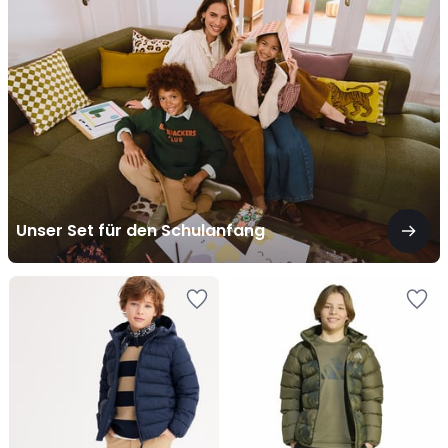
für
den
Schulanfang
Unser Set für den Schulanfang