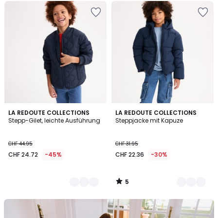
5
2
LA REDOUTE COLLECTIONS
2
LA REDOUTE COLLECTIONS
/
Stepp-Gilet, leichte Ausführung
Steppjacke mit Kapuze
Farben
Farben
5
CHF 44.95
CHF 31.95
CHF 24.72
-45%
CHF 22.36
-30%
5
/
5
Unser
Set