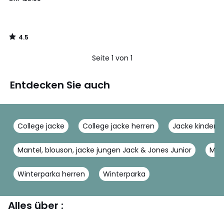
4.5
/
5
Seite 1 von 1
Entdecken Sie auch
College jacke
College jacke herren
Jacke kinder Ta
Mantel, blouson, jacke jungen Jack & Jones Junior
Mant
Winterparka herren
Winterparka
Alles über :