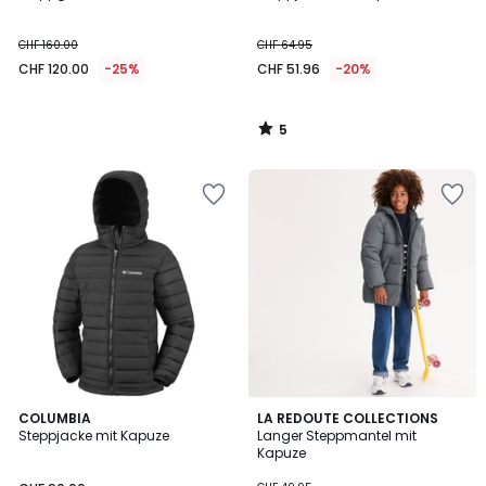
5
CHF 160.00
CHF 64.95
CHF 120.00
-25%
CHF 51.96
-20%
5
/
5
5
COLUMBIA
2
LA REDOUTE COLLECTIONS
/
Steppjacke mit Kapuze
Langer Steppmantel mit
Farben
5
Kapuze