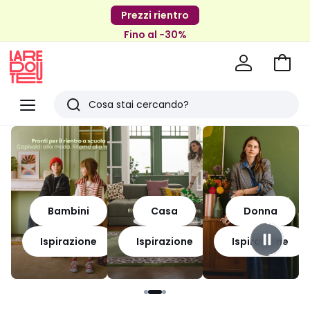
Prezzi rientro
Fino al -30%
Vai
al
La
carrel
Redoute
Menu
Ricerca
Ultimi
articoli
visti
Bambini
Casa
Donna
Ispirazione
Ispirazione
Ispirazione