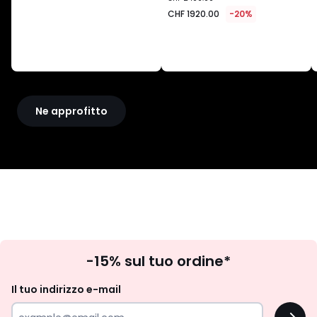
1920.00
CHF 1920.00
-20%
invece
di
CHF
2400.00
20%
di
riduzione
Ne approfitto
applicata.
Iscrizione
-15% sul tuo ordine*
newsletter
Il tuo indirizzo e-mail
OK