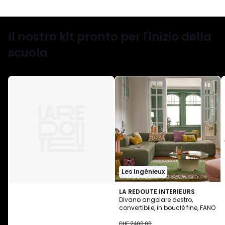
Il nostro kit pronto per l'inizio della
scuola
Les Ingénieux
LA REDOUTE INTERIEURS
Divano angolare destro,
convertibile, in bouclé fine, FANO
CHF
CHF 2400.00