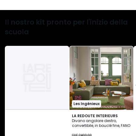
Il nostro kit pronto per l'inizio della
scuola
Les Ingénieux
LA REDOUTE INTERIEURS
Divano angolare destro,
convertibile, in bouclé fine, FANO
CHF
CHF 2400.00