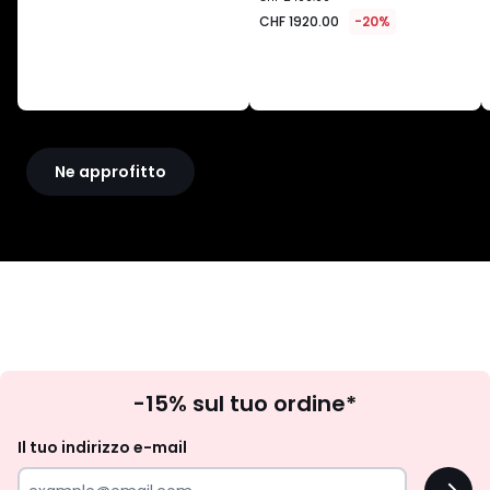
1920.00
CHF 1920.00
-20%
invece
di
CHF
2400.00
20%
di
riduzione
Ne approfitto
applicata.
Iscrizione
-15% sul tuo ordine*
newsletter
Il tuo indirizzo e-mail
OK