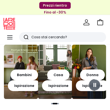
Prezzi rientro
Fino al -30%
Vai
al
La
carrel
Redoute
Menu
Ricerca
Ultimi
articoli
visti
Bambini
Casa
Donna
Ispirazione
Ispirazione
Ispirazione