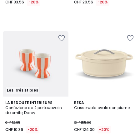
CHF 33.56
-20%
CHF 29.56
-20%
Les Irrésistibles
4.3
3
LA REDOUTE INTERIEURS
BEKA
/ 5
Confezione da 2 portauovo in
Casseruola ovale con piume
Colori
dolomite, Darcy
CHF 12.95
CHF 155.00
CHF 10.36
-20%
CHF 124.00
-20%