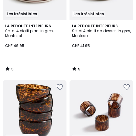
Les Irrésistibles
Les Irrésistibles
5
5
LA REDOUTE INTERIEURS
LA REDOUTE INTERIEURS
/
/
Set di 4 piatti piani in gres,
Set di 4 piatti da dessert in gres,
5
5
Montesol
Montesol
CHF 49.95
CHF 41.95
5
5
/
/
5
5