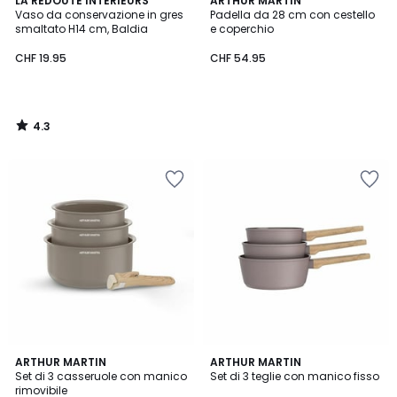
LA REDOUTE INTERIEURS
ARTHUR MARTIN
/ 5
Vaso da conservazione in gres
Padella da 28 cm con cestello
smaltato H14 cm, Baldia
e coperchio
CHF 19.95
CHF 54.95
4.3
/
5
ARTHUR MARTIN
ARTHUR MARTIN
Set di 3 casseruole con manico
Set di 3 teglie con manico fisso
rimovibile