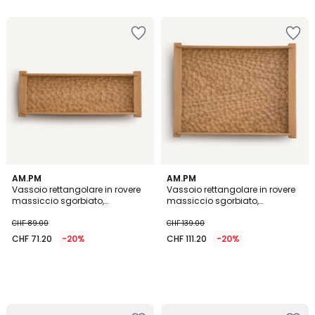
5
5
AM.PM
AM.PM
Vassoio rettangolare in rovere
Vassoio rettangolare in rovere
massiccio sgorbiato,
massiccio sgorbiato,
profondità 18 cm, AZAEL
profondità 37 cm, AZAEL
CHF 89.00
CHF 139.00
CHF 71.20
-20%
CHF 111.20
-20%