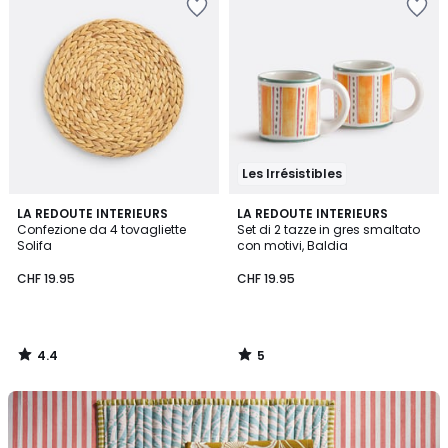
Les Irrésistibles
4.4
5
LA REDOUTE INTERIEURS
LA REDOUTE INTERIEURS
/ 5
/
Confezione da 4 tovagliette
Set di 2 tazze in gres smaltato
5
Solifa
con motivi, Baldia
CHF 19.95
CHF 19.95
4.4
5
/
/
5
5
Scopra
la
nostra