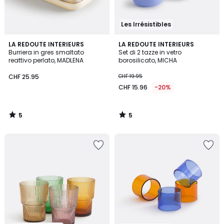
Les Irrésistibles
5
5
LA REDOUTE INTERIEURS
LA REDOUTE INTERIEURS
/
/
Burriera in gres smaltato
Set di 2 tazze in vetro
5
5
reattivo perlato, MADLENA
borosilicato, MICHA
CHF 25.95
CHF 19.95
CHF 15.96
-20%
5
5
/
/
5
5