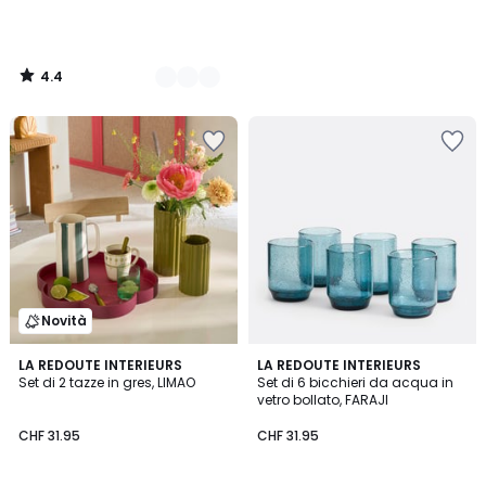
4.4
/
5
Novità
4.5
LA REDOUTE INTERIEURS
2
LA REDOUTE INTERIEURS
/ 5
Set di 2 tazze in gres, LIMAO
Set di 6 bicchieri da acqua in
Colori
vetro bollato, FARAJI
CHF 31.95
CHF 31.95