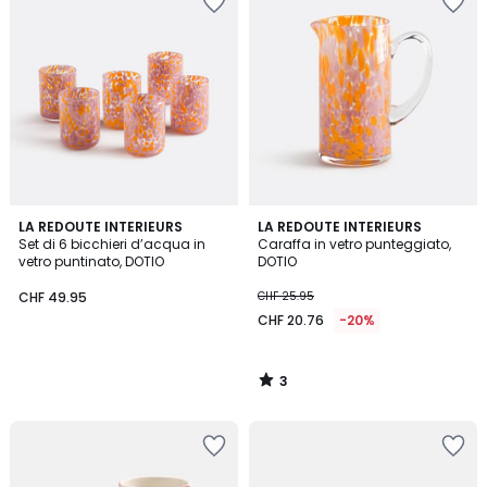
3
LA REDOUTE INTERIEURS
LA REDOUTE INTERIEURS
/
Set di 6 bicchieri d’acqua in
Caraffa in vetro punteggiato,
5
vetro puntinato, DOTIO
DOTIO
CHF 49.95
CHF 25.95
CHF 20.76
-20%
3
/
5