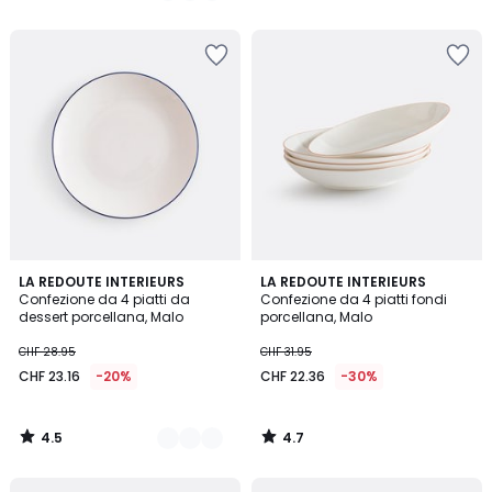
5
5
4.5
4.7
2
LA REDOUTE INTERIEURS
LA REDOUTE INTERIEURS
/ 5
/ 5
Confezione da 4 piatti da
Confezione da 4 piatti fondi
Colori
dessert porcellana, Malo
porcellana, Malo
CHF 28.95
CHF 31.95
CHF 23.16
-20%
CHF 22.36
-30%
4.5
4.7
/
/
5
5