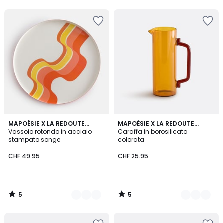
5
5
2
MAPOÉSIE X LA REDOUTE
2
MAPOÉSIE X LA REDOUTE
/
/
INTÉRIEURS
Vassoio rotondo in acciaio
INTÉRIEURS
Caraffa in borosilicato
Colori
Colori
5
5
stampato songe
colorata
CHF 49.95
CHF 25.95
5
5
/
/
5
5