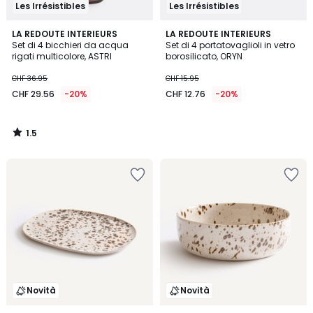
Les Irrésistibles
Les Irrésistibles
1.5
LA REDOUTE INTERIEURS
LA REDOUTE INTERIEURS
/
Set di 4 bicchieri da acqua
Set di 4 portatovaglioli in vetro
5
rigati multicolore, ASTRI
borosilicato, ORYN
CHF 36.95
CHF 15.95
CHF 29.56
-20%
CHF 12.76
-20%
1.5
/
5
Novità
Novità