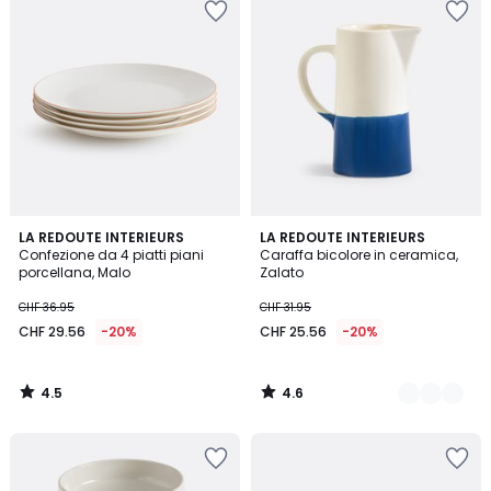
4.5
4.6
LA REDOUTE INTERIEURS
4
LA REDOUTE INTERIEURS
/ 5
/ 5
Confezione da 4 piatti piani
Caraffa bicolore in ceramica,
Colori
porcellana, Malo
Zalato
CHF 36.95
CHF 31.95
CHF 29.56
-20%
CHF 25.56
-20%
4.5
4.6
/
/
5
5