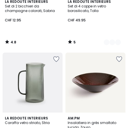
4.8
5
LA REDOUTE INTERIEURS
2
LA REDOUTE INTERIEURS
/ 5
/
Set di 2 bicchieri da
Set di 4 coppe in vetro
Colori
5
champagne colorati, Sabria
borosilicato, Tolla
CHF 12.95
CHF 49.95
4.8
5
/
/
5
5
4.9
2
LA REDOUTE INTERIEURS
AM.PM
/ 5
Caraffa vetro striato, Stria
Insalatiera in grès smaltato
Colori
lucido, Zouro