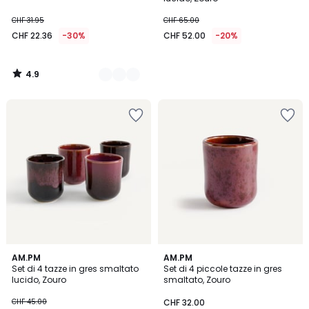
CHF 31.95
CHF 65.00
CHF 22.36
-30%
CHF 52.00
-20%
4.9
/
5
5
4.5
AM.PM
AM.PM
/
/ 5
Set di 4 tazze in gres smaltato
Set di 4 piccole tazze in gres
5
lucido, Zouro
smaltato, Zouro
CHF 45.00
CHF 32.00