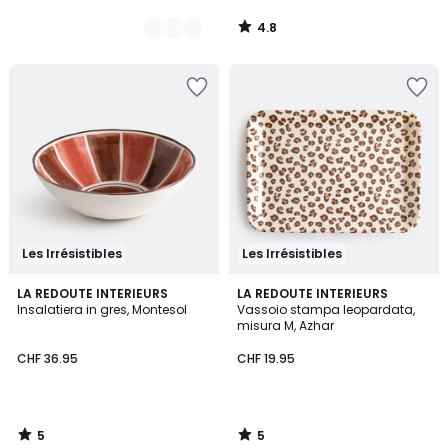
4.8
/
5
Les Irrésistibles
Les Irrésistibles
5
5
LA REDOUTE INTERIEURS
LA REDOUTE INTERIEURS
/
/
Insalatiera in gres, Montesol
Vassoio stampa leopardata,
5
5
misura M, Azhar
CHF 36.95
CHF 19.95
5
5
/
/