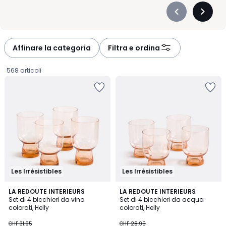
Précédent
Suivan
-
-
défiler
défiler
à
à
Affinare la categoria
Filtra e ordina
gauche
droite
568 articoli
Les Irrésistibles
Les Irrésistibles
5
4
LA REDOUTE INTERIEURS
LA REDOUTE INTERIEURS
/
/
Set di 4 bicchieri da vino
Set di 4 bicchieri da acqua
5
5
colorati, Helly
colorati, Helly
CHF
CHF 31.95
CHF 28.95