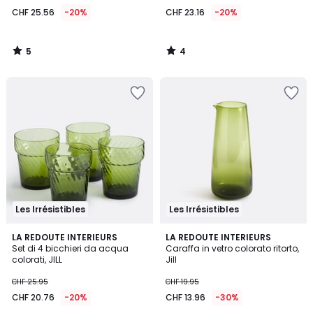
25.56
CHF 25.56
-20%
CHF 23.16
-20%
invece
di
CHF
5
4
31.95
/
/
5
5
20%
di
riduzione
applicata.
Les Irrésistibles
Les Irrésistibles
5
4
2
LA REDOUTE INTERIEURS
2
LA REDOUTE INTERIEURS
/
/
Set di 4 bicchieri da acqua
Caraffa in vetro colorato ritorto,
Colori
Colori
5
5
colorati, JILL
Jill
CHF 25.95
CHF 19.95
CHF 20.76
-20%
CHF 13.96
-30%