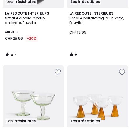
Les Irrésistibles
Les Irrésistibles
4.8
5
LA REDOUTE INTERIEURS
LA REDOUTE INTERIEURS
/ 5
/
Set di 4 ciotole in vetro
Set di 4 portatovaglioli in vetro,
5
ambrato, Fauvita
Fauvita
CHF 31.95
CHF 19.95
CHF 25.56
-20%
4.8
5
/
/
5
5
Les Irrésistibles
Les Irrésistibles