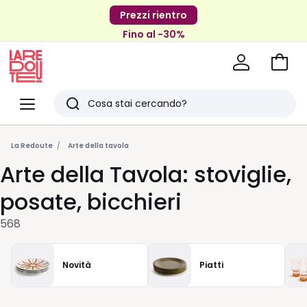
Prezzi rientro
Fino al -30%
Vai
al
La
carrel
Redoute
Menu
Ricerca
Ultimi
articoli
La Redoute
Arte della tavola
Arte della Tavola: stoviglie,
visti
posate, bicchieri
568
Novità
Piatti