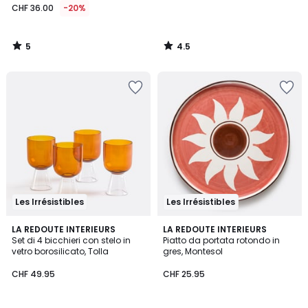
CHF 36.00
-20%
5
4.5
/
/
5
5
Les Irrésistibles
Les Irrésistibles
4.8
2
LA REDOUTE INTERIEURS
LA REDOUTE INTERIEURS
/ 5
Set di 4 bicchieri con stelo in
Piatto da portata rotondo in
Colori
vetro borosilicato, Tolla
gres, Montesol
CHF 49.95
CHF 25.95