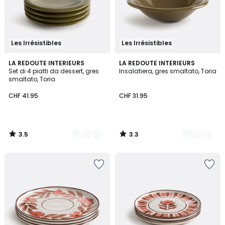
Les Irrésistibles
Les Irrésistibles
3.5
3.3
2
LA REDOUTE INTERIEURS
2
LA REDOUTE INTERIEURS
/ 5
/ 5
Set di 4 piatti da dessert, gres
Insalatiera, gres smaltato, Toria
Colori
Colori
smaltato, Toria
CHF 41.95
CHF 31.95
3.5
3.3
/
/
5
5