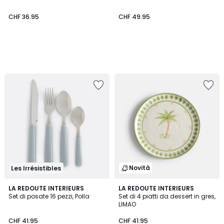
CHF 36.95
CHF 49.95
Novità
Les Irrésistibles
4.4
6
LA REDOUTE INTERIEURS
LA REDOUTE INTERIEURS
/ 5
Set di posate 16 pezzi, Polla
Set di 4 piatti da dessert in gres,
Colori
LIMAO
CHF 41.95
CHF 41.95