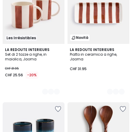
Novità
Les Irrésistibles
2
LA REDOUTE INTERIEURS
2
LA REDOUTE INTERIEURS
Set di 2 tazze a righe, in
Piatto in ceramica a righe,
Colori
Colori
maiolica, Jaoma
Jaoma
CHF 31.95
CHF 31.95
CHF 25.56
-20%