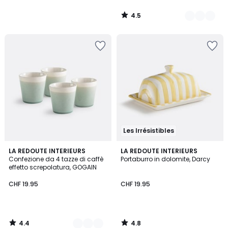
4.5
/
5
Les Irrésistibles
4.4
4.8
3
LA REDOUTE INTERIEURS
LA REDOUTE INTERIEURS
/ 5
/ 5
Confezione da 4 tazze di caffè
Portaburro in dolomite, Darcy
Colori
effetto screpolatura, GOGAIN
CHF 19.95
CHF 19.95
4.4
4.8
/
/