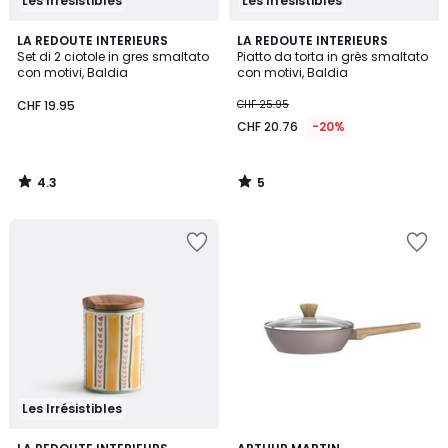
Les Irrésistibles
Les Irrésistibles
4.3
5
LA REDOUTE INTERIEURS
LA REDOUTE INTERIEURS
/ 5
/
Set di 2 ciotole in gres smaltato
Piatto da torta in grès smaltato
5
con motivi, Baldia
con motivi, Baldia
CHF 19.95
CHF 25.95
CHF 20.76
-20%
4.3
5
/
/
5
5
Les Irrésistibles
4.3