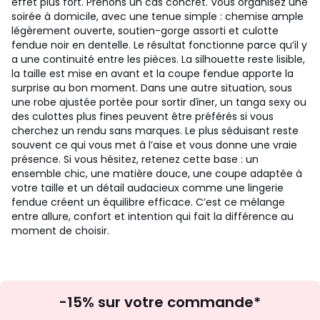
effet plus fort.
Prenons un cas concret. Vous organisez une
soirée à domicile, avec une tenue simple : chemise ample
légèrement ouverte, soutien-gorge assorti et culotte
fendue noir en dentelle. Le résultat fonctionne parce qu’il y
a une continuité entre les pièces. La silhouette reste lisible,
la taille est mise en avant et la coupe fendue apporte la
surprise au bon moment. Dans une autre situation, sous
une robe ajustée portée pour sortir dîner, un tanga sexy ou
des culottes plus fines peuvent être préférés si vous
cherchez un rendu sans marques. Le plus séduisant reste
souvent ce qui vous met à l’aise et vous donne une vraie
présence.
Si vous hésitez, retenez cette base : un
ensemble chic, une matière douce, une coupe adaptée à
votre taille et un détail audacieux comme une lingerie
fendue créent un équilibre efficace. C’est ce mélange
entre allure, confort et intention qui fait la différence au
moment de choisir.
Inscription
-15% sur votre commande*
à