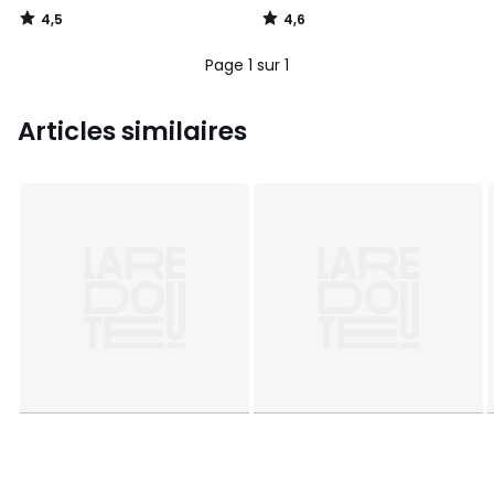
4,5
4,6
/
/
5
5
Page 1 sur 1
Articles similaires