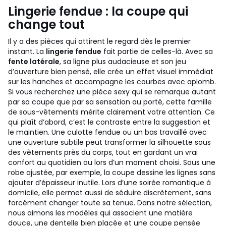
Lingerie fendue : la coupe qui
change tout
Il y a des pièces qui attirent le regard dès le premier
instant. La
lingerie fendue
fait partie de celles-là. Avec sa
fente latérale
, sa ligne plus audacieuse et son jeu
d’ouverture bien pensé, elle crée un effet visuel immédiat
sur les hanches et accompagne les courbes avec aplomb.
Si vous recherchez une pièce sexy qui se remarque autant
par sa coupe que par sa sensation au porté, cette famille
de sous-vêtements mérite clairement votre attention.
Ce
qui plaît d’abord, c’est le contraste entre la suggestion et
le maintien. Une culotte fendue ou un bas travaillé avec
une ouverture subtile peut transformer la silhouette sous
des vêtements près du corps, tout en gardant un vrai
confort au quotidien ou lors d’un moment choisi. Sous une
robe ajustée, par exemple, la coupe dessine les lignes sans
ajouter d’épaisseur inutile. Lors d’une soirée romantique à
domicile, elle permet aussi de séduire discrètement, sans
forcément changer toute sa tenue.
Dans notre sélection,
nous aimons les modèles qui associent une matière
douce, une dentelle bien placée et une coupe pensée