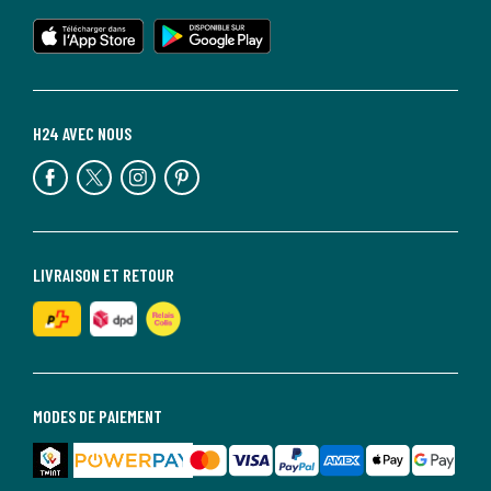
H24 AVEC NOUS
LIVRAISON ET RETOUR
MODES DE PAIEMENT