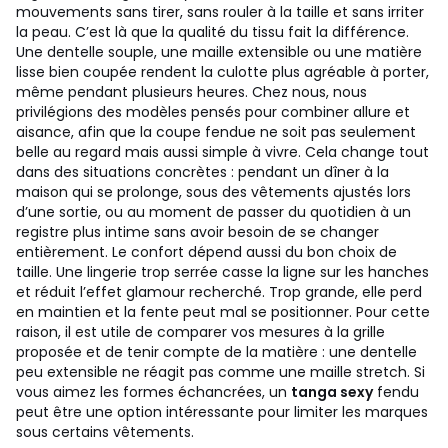
mouvements sans tirer, sans rouler à la taille et sans irriter
la peau. C’est là que la qualité du tissu fait la différence.
Une dentelle souple, une maille extensible ou une matière
lisse bien coupée rendent la culotte plus agréable à porter,
même pendant plusieurs heures.
Chez nous, nous
privilégions des modèles pensés pour combiner allure et
aisance, afin que la coupe fendue ne soit pas seulement
belle au regard mais aussi simple à vivre. Cela change tout
dans des situations concrètes : pendant un dîner à la
maison qui se prolonge, sous des vêtements ajustés lors
d’une sortie, ou au moment de passer du quotidien à un
registre plus intime sans avoir besoin de se changer
entièrement.
Le confort dépend aussi du bon choix de
taille. Une lingerie trop serrée casse la ligne sur les hanches
et réduit l’effet glamour recherché. Trop grande, elle perd
en maintien et la fente peut mal se positionner. Pour cette
raison, il est utile de comparer vos mesures à la grille
proposée et de tenir compte de la matière : une dentelle
peu extensible ne réagit pas comme une maille stretch. Si
vous aimez les formes échancrées, un
tanga sexy
fendu
peut être une option intéressante pour limiter les marques
sous certains vêtements.