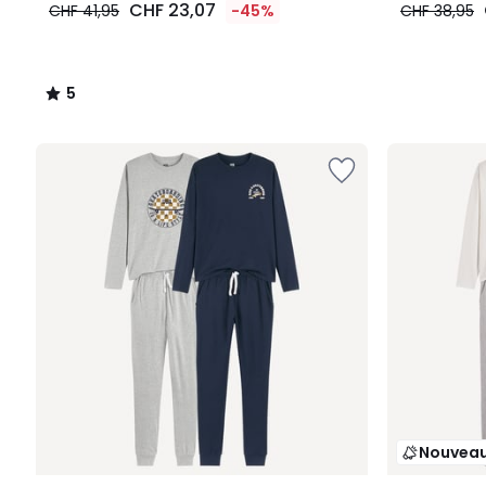
CHF 23,07
CHF 41,95
-45%
CHF 38,95
5
/
5
Nouvea