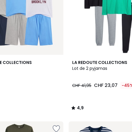
4,9
E COLLECTIONS
LA REDOUTE COLLECTIONS
/ 5
Lot de 2 pyjamas
5
CHF 23,07
CHF 41,95
-45
4,9
/
5