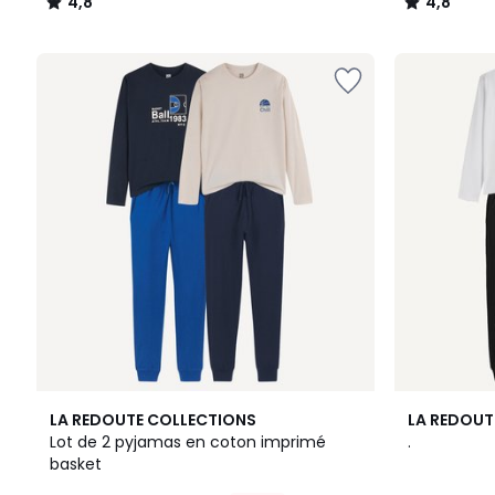
4,8
4,8
/
/
5
5
5
LA REDOUTE COLLECTIONS
LA REDOUT
/
Lot de 2 pyjamas en coton imprimé
.
5
basket