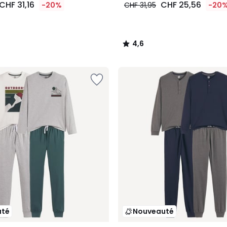
CHF 31,16
CHF 25,56
-20%
CHF 31,95
-20
4,6
/
5
uté
Nouveauté