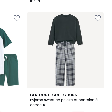
4,4
/
5
4,5
LA REDOUTE COLLECTIONS
/ 5
Pyjama sweat en polaire et pantalon à
carreaux