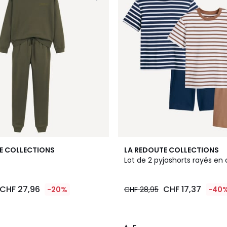
5
E COLLECTIONS
LA REDOUTE COLLECTIONS
/
Lot de 2 pyjashorts rayés en
5
CHF 27,96
CHF 17,37
-20%
CHF 28,95
-40