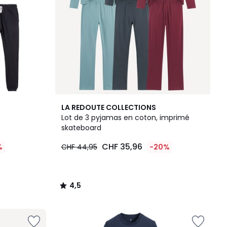
4,5
LA REDOUTE COLLECTIONS
/ 5
Lot de 3 pyjamas en coton, imprimé
skateboard
CHF 35,96
%
CHF 44,95
-20%
4,5
/
5