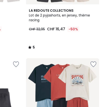
5
LA REDOUTE COLLECTIONS
/
Lot de 2 pyjashorts, en jersey, thème
5
racing
CHF 16,47
%
CHF 32,95
-50%
5
/
5