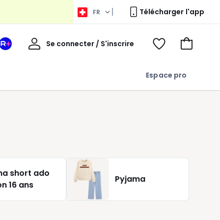
Télécharger l'app
FR
Bienvenue
Se connecter / S'inscrire
Votre
Voir
Aller
espace
ma
au
La
wishlist
panier
Espace pro
Redoute
+
a short ado
Pyjama
n 16 ans