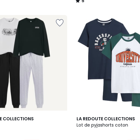
5
/
5
4,6
E COLLECTIONS
LA REDOUTE COLLECTIONS
/ 5
Lot de pyjashorts coton