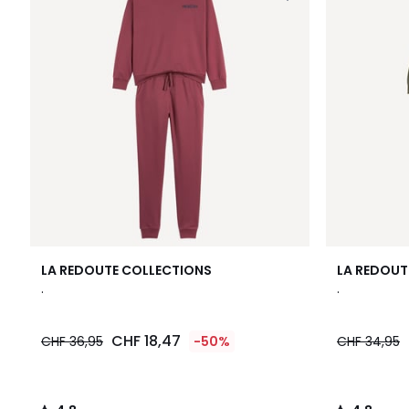
4,8
4,8
LA REDOUTE COLLECTIONS
LA REDOUT
/ 5
/ 5
.
.
CHF 18,47
CHF 36,95
-50%
CHF 34,95