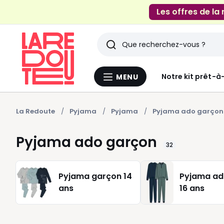
Les offres de la
Rechercher
Derniers
Notre kit prêt-à
MENU
Menu
articles
La
Redoute
vus
La Redoute
Pyjama
Pyjama
Pyjama ado garçon
Pyjama ado garçon
32
Pyjama garçon 14
Pyjama ad
ans
16 ans