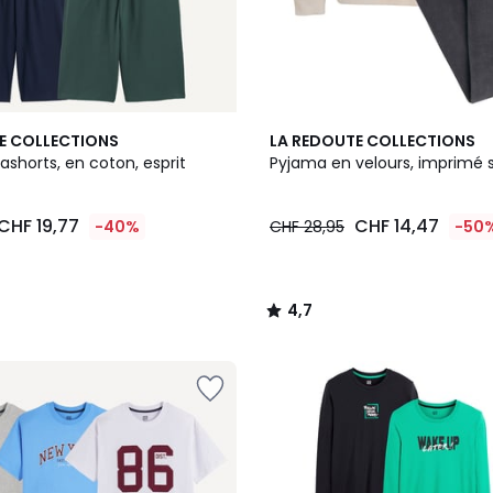
4,7
E COLLECTIONS
LA REDOUTE COLLECTIONS
/ 5
jashorts, en coton, esprit
Pyjama en velours, imprimé 
CHF 19,77
CHF 14,47
-40%
CHF 28,95
-50
4,7
/
5