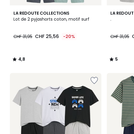
4,8
5
LA REDOUTE COLLECTIONS
LA REDOUT
/ 5
/
Lot de 2 pyjashorts coton, motif surf
.
5
CHF
CHF 25,56
CHF 31,95
-20%
CHF 31,95
25,56
au
lieu
de
4,8
5
CHF
/
/
31,95
5
5
20%
de
réduction
appliquée.