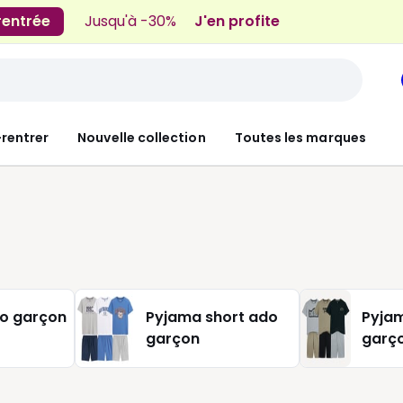
 rentrée
Jusqu'à -30%
J'en profite
-rentrer
Nouvelle collection
Toutes les marques
o garçon
Pyjama short ado
Pyjam
garçon
garço