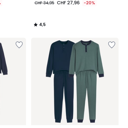
CHF 27,96
%
CHF 34,95
-20%
4,5
/
5