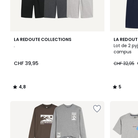
4,8
5
LA REDOUTE COLLECTIONS
LA REDOUT
/ 5
/
.
Lot de 2 py
5
campus
CHF 39,95
CHF 32,95
4,8
5
/
/
5
5