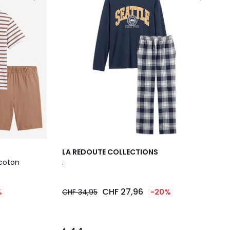
4,4
LA REDOUTE COLLECTIONS
/ 5
 coton
.
CHF 27,96
%
CHF 34,95
-20%