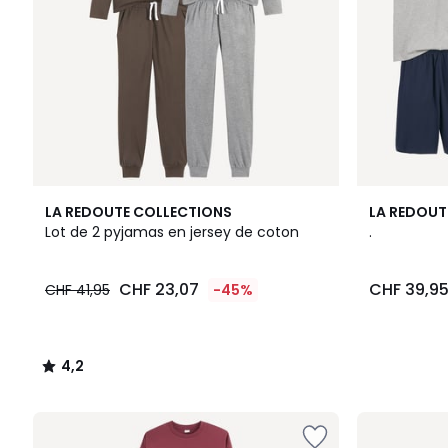
4,2
LA REDOUTE COLLECTIONS
LA REDOUT
/ 5
Lot de 2 pyjamas en jersey de coton
.
CHF 23,07
CHF 39,9
CHF 41,95
-45%
4,2
/
5