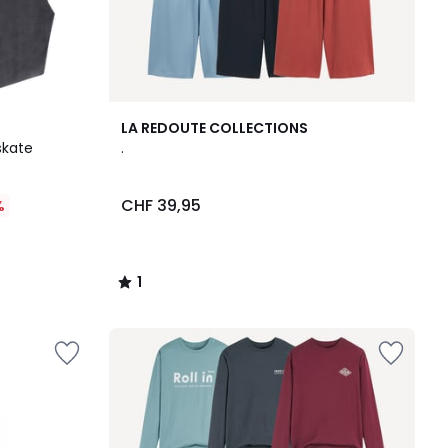
1
LA REDOUTE COLLECTIONS
/
skate
.
5
CHF 39,95
%
1
/
5