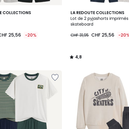
4,8
E COLLECTIONS
LA REDOUTE COLLECTIONS
/ 5
Lot de 2 pyjashorts imprimés
skateboard
CHF 25,56
CHF 25,56
-20%
CHF 31,95
-20
4,8
/
5