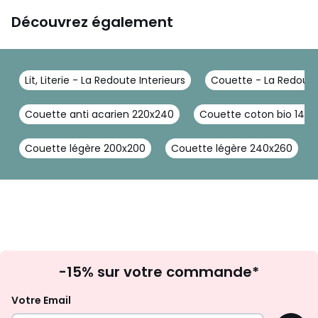
Découvrez également
Lit, Literie - La Redoute Interieurs
Couette - La Redoute 
Couette anti acarien 220x240
Couette coton bio 140
Couette légère 200x200
Couette légère 240x260
Inscription
-15% sur votre commande*
à
la
Votre Email
newsletter