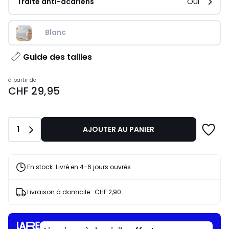
Traité anti-acariens
Oui
Blanc
Guide des tailles
Prix
à partir de
CHF 29,95
à
partir
de
CHF
Quantité
1
AJOUTER AU PANIER
29,95.
En stock. Livré en 4-6 jours ouvrés
Livraison à domicile :
CHF 2,90