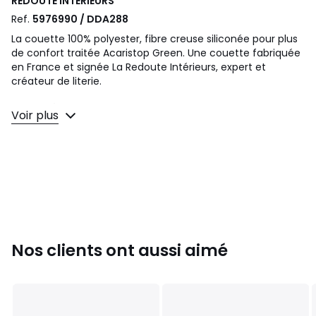
REDOUTE INTERIEURS
Ref.
5976990 / DDA288
La couette 100% polyester, fibre creuse siliconée pour plus
de confort traitée Acaristop Green. Une couette fabriquée
en France et signée La Redoute Intérieurs, expert et
créateur de literie.
• 300 g/m² : couette médium
Voir plus
• Niveau de chaleur : idéale pour chambre tempérée
chauffée de 15 à 20° environ
Bien choisir sa couette ? Consultez notre guide au bas de
cette fiche produit
Description
• Garnissage 100% polyester, fibre creuse siliconée
• Grammage 300g/m2
• Enveloppe 100% polyester traitée anti ancariens
Nos clients ont aussi aimé
• Traitement biocide anti-acariens
• Finition biais
Qualité
• Conjuguant confort et chaleur la literie La Redoute