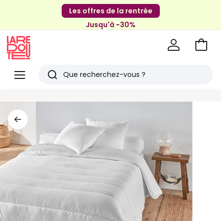
Les offres de la rentrée
Jusqu'à -30%
Aller
au
La
panie
Redoute
Menu
Rechercher
Derniers
articles
vus