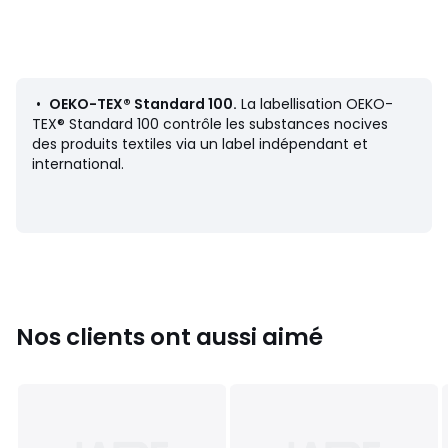
Entretien
• Lavable à 40°
Dimensions
•
OEKO-TEX® Standard 100.
La labellisation OEKO-
• Taille 40 x 40 cm, housse de coussin : fermeture à
TEX® Standard 100 contrôle les substances nocives
rabat
des produits textiles via un label indépendant et
• Taille 65 x 65 cm, housse d'oreiller : fermeture à rabat +
international.
nouettes
Fiche produit relative aux qualités et caractéristiques
environnementales
• Origine de fabrication (tissage, teinture, confection) :
Nos clients ont aussi aimé
Chine
Couleurs
Gris Perle, Bleu Canard, Miel, Céladon, Ficelle,
Kaki, Framboise, Anthracite