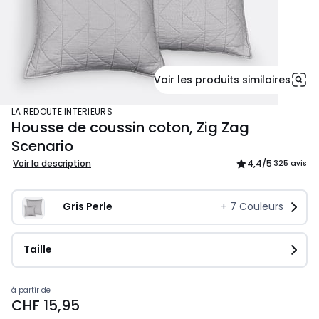
Voir les produits similaires
LA REDOUTE INTERIEURS
Housse de coussin coton, Zig Zag
Scenario
Voir la description
4,4
/5
325 avis
Gris Perle
+
7
Couleurs
Taille
Prix
à partir de
CHF 15,95
à