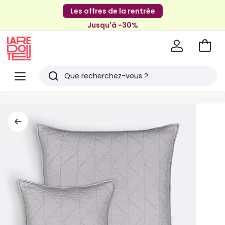
Les offres de la rentrée
Jusqu'à -30%
Aller
au
La
panie
Redoute
Menu
Rechercher
Derniers
articles
vus