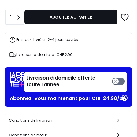
partir
de
CHF
Quantité
1
AJOUTER AU PANIER
15,95.
En stock. Livré en 2-4 jours ouvrés
Livraison à domicile :
CHF 2,90
Livraison à domicile offerte
toute l'année
Abonnez-vous maintenant pour CHF 24.90/an​
Conditions de livraison
Conditions de retour