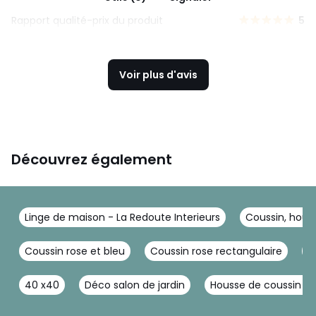
Rapport qualité-prix du produit
5
Voir plus d'avis
Découvrez également
Linge de maison - La Redoute Interieurs
Coussin, houss
Coussin rose et bleu
Coussin rose rectangulaire
C
40 x40
Déco salon de jardin
Housse de coussin gri