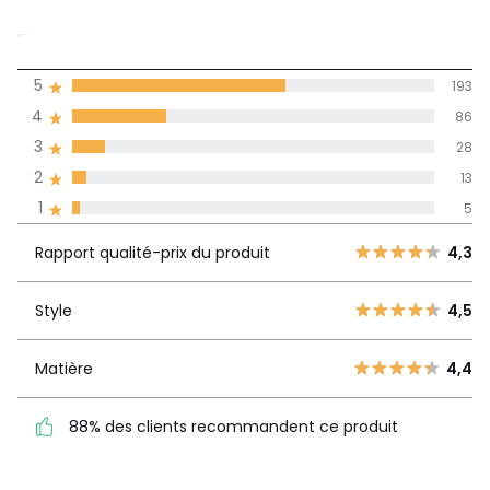
4,4
5
193
(325)
de moyenne
4
86
3
28
Avis 100% certifiés,
2
13
La Redoute s'engage
1
5
Rapport
5
193
qualité-prix
4,3
Rapport qualité-prix du produit
4,3
4
86
du produit
3
28
Style
4,5
2
13
Style
4,5
1
5
Matière
4,4
Matière
4,4
88% des clients recommandent ce produit
88% des clients
recommandent ce produit