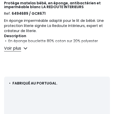
Protège matelas bébé, en éponge, antibactérien et
imperméable blanc
LA REDOUTE INTERIEURS
Ref.
6494689 / GCR671
En éponge imperméable adapté pour le lit de bébé. Une
protection literie signée La Redoute Intérieurs, expert et
créateur de literie.
Description
• En éponge bouclette 80% coton sur 20% polyester
enduit 100% polyuréthane (250g/m2)
Voir plus
• Forme de l’alèse : drap-housse
• Imperméable
• Rabat en jersey
• Rabat élastiqué
• Traitement biocide anti-acarien Sanitized ®. La
substance active est le chlorure de Dimethyloctadecyl[3-
(trimethoxysilyl)propyl]ammonium. (CAS-27668-52-6)
•
FABRIQUÉ AU PORTUGAL.
Qualité
• Conjuguant confort et facilité d’entretien, la protection
literie La Redoute Intérieurs vous permet de prolonger la
durée de vie de vos matelas et oreillers. Belles nuits en
perspective.