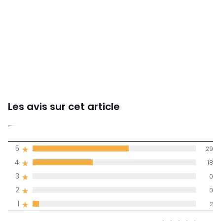
Les avis sur cet article
4,5
5
29
(49)
de moyenne
4
18
3
0
Avis 100% certifiés,
2
0
La Redoute s'engage
1
2
Rapport
5
29