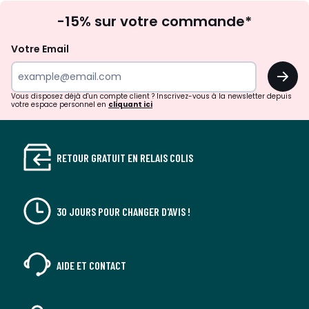
Inscription
-15% sur votre commande*
à
la
Votre Email
newsletter
OK
Vous disposez déjà d'un compte client ? Inscrivez-vous à la newsletter depuis
votre espace personnel en
cliquant ici
RETOUR GRATUIT EN RELAIS COLIS
30 JOURS POUR CHANGER D'AVIS !
AIDE ET CONTACT