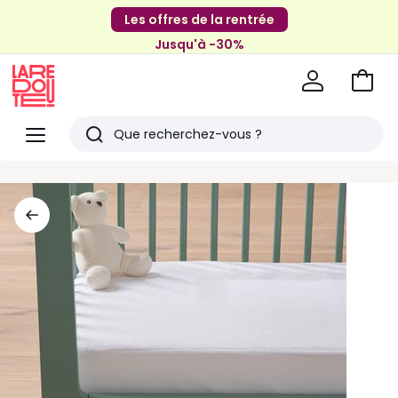
Les offres de la rentrée
Jusqu'à -30%
Aller
au
La
panie
Redoute
Menu
Rechercher
Derniers
articles
vus