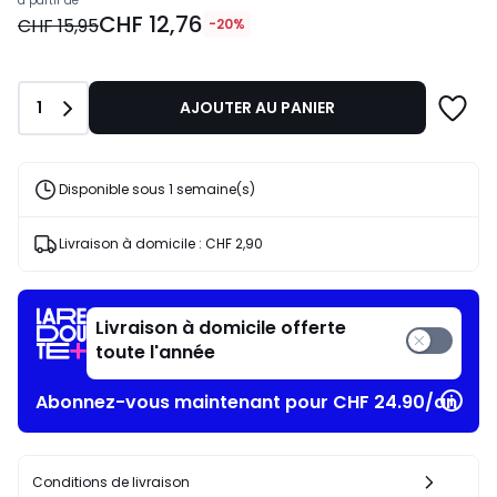
Prix
à partir de
CHF 12,76
à
CHF 15,95
-20%
partir
de
CHF
Quantité
1
AJOUTER AU PANIER
12,76
au
lieu
de
Disponible sous 1 semaine(s)
CHF
15,95
Livraison à domicile :
CHF 2,90
20%
de
réduction
appliquée.
Livraison à domicile offerte
toute l'année
Abonnez-vous maintenant pour CHF 24.90/an​
Conditions de livraison