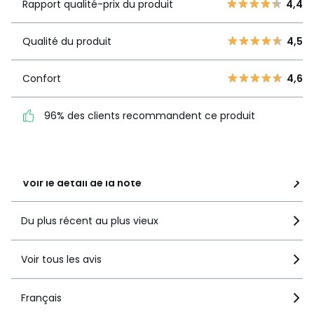
qualité-prix
4,4
Rapport qualité-prix du produit
4,4
4
18
du produit
3
0
Qualité du produit
4,5
2
0
Qualité du
4,5
produit
1
2
Confort
4,6
Confort
4,6
96% des clients recommandent ce produit
96% des clients
recommandent ce produit
Voir le détail de la note
Du plus récent au plus vieux
Voir tous les avis
Français