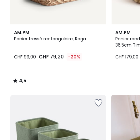
4,5
AM.PM
AM.PM
/ 5
Panier tressé rectangulaire, Raga
Panier rond
36,5cm Ti
CHF
CHF 79,20
CHF 99,00
-20%
CHF 179,00
79,20
au
lieu
de
4,5
CHF
/
99,00
5
20%
Notre
de
kit
réduction
prêt-
appliquée.
à-
rentrer