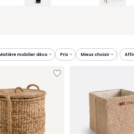
ces boites deviennent vite des alliées fiables, faciles à vivre
matière mobilier déco
prix
mieux choisir
aff