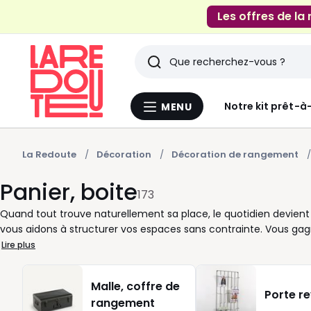
Les offres de la
Rechercher
Derniers
Notre kit prêt-à
MENU
Menu
articles
La
Redoute
vus
La Redoute
Décoration
Décoration de rangement
Panier, boite
173
Quand tout trouve naturellement sa place, le quotidien devient p
vous aidons à structurer vos espaces sans contrainte. Vous gag
lisible. Dans l’entrée, le salon ou la chambre, ces solutions de 
Lire plus
couvercle permet de dissimuler ce que vous ne souhaitez pas lai
touche de déco discrète tout en restant pratiques à déplacer. E
Malle, coffre de
s’adaptent à votre ambiance, sans l’imposer. Chez La Redoute, 
Porte r
rangement
Formats variés, bacs empilables, modèles vendus en lot : vous 