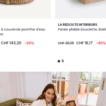
5
LA REDOUTE INTERIEURS
/
 à couvercle jacinthe d'eau
Panier pliable bouclette, Bokl
5
ma
CHF 143,20
CHF 16,17
-20%
CHF 26,95
-40%
5
/
5