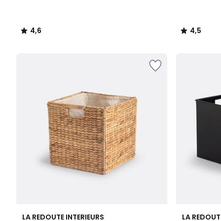
4,6
4,5
/
/
5
5
4,4
2
4,9
LA REDOUTE INTERIEURS
LA REDOUT