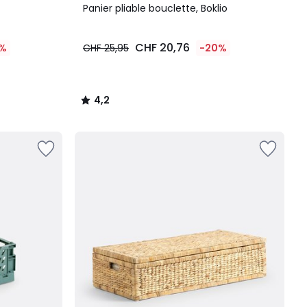
/ 5
Panier pliable bouclette, Boklio
CHF 20,76
%
CHF 25,95
-20%
4,2
/
5