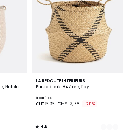
2
4,8
LA REDOUTE INTERIEURS
Couleurs
/ 5
m, Natala
Panier boule H47 cm, Rixy
à partir de
CHF 12,76
CHF 15,95
-20%
4,8
/