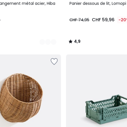
/ 5
rangement métal acier, Hiba
Panier dessous de lit, Lomopi
5
CHF 59,96
CHF 74,95
-20
4,9
/
5