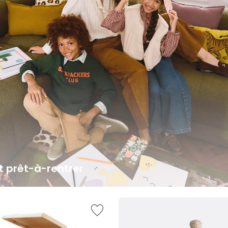
it prêt-à-rentrer