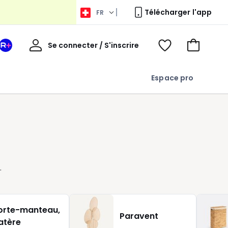
Télécharger l'app
FR
Bienvenue
Se connecter / S'inscrire
Votre
Voir
Aller
espace
ma
au
La
wishlist
panier
Espace pro
Redoute
+
c
orte-manteau,
Paravent
atère