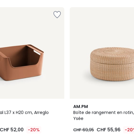
5
4,8
AM.PM
/ 5
l L37 x H20 cm, Arreglo
Boîte de rangement en rotin
Ysée
CHF 52,00
CHF 55,96
-20%
CHF 69,95
-20