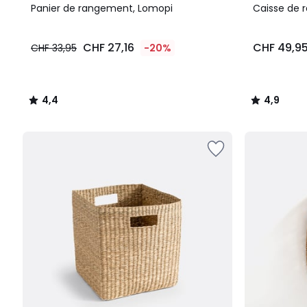
/ 5
Couleurs
/ 5
Panier de rangement, Lomopi
Caisse de 
CHF 27,16
CHF 49,9
CHF 33,95
-20%
4,4
4,9
/
/
5
5