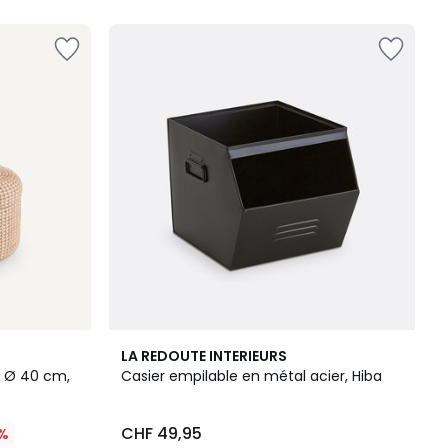
5
5
4,4
LA REDOUTE INTERIEURS
Couleurs
/ 5
, Ø 40 cm,
Casier empilable en métal acier, Hiba
CHF 49,95
%