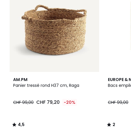
4,5
2
AM.PM
EUROPE & 
/ 5
/
Panier tressé rond H37 cm, Raga
Bacs empila
5
CHF 79,20
CHF 99,00
-20%
CHF 99,00
4,5
2
/
/