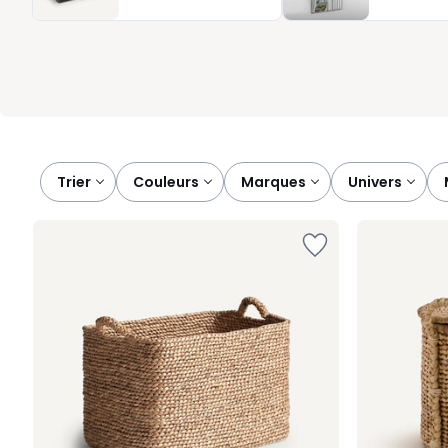
quotidien comme pour les objets que vous utilisez moins souvent, 
et agréables à regarder.
Trier
couleurs
marques
univers