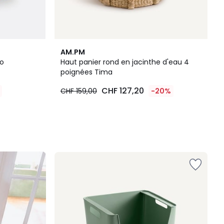
AM.PM
io
Haut panier rond en jacinthe d'eau 4
poignées Tima
CHF 127,20
CHF 159,00
-20%