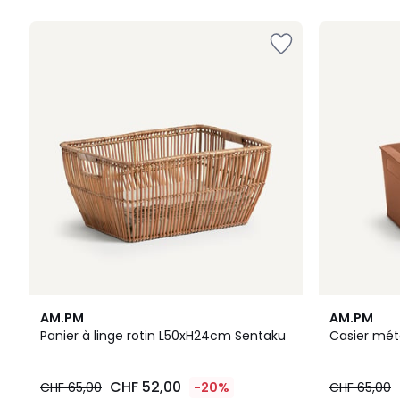
5
5
4,6
4
4,5
AM.PM
AM.PM
/ 5
Couleurs
/ 5
Panier à linge rotin L50xH24cm Sentaku
Casier méta
CHF 52,00
CHF 65,00
-20%
CHF 65,00