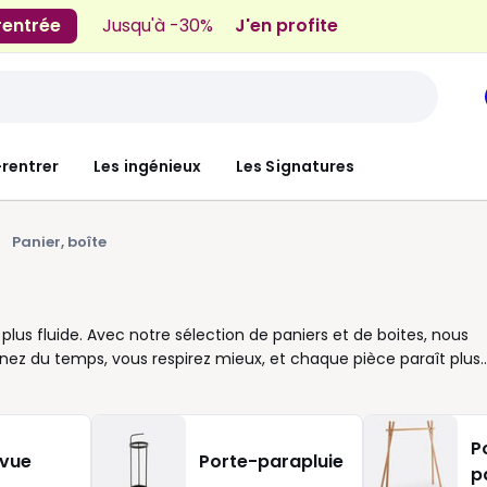
 rentrée
Jusqu'à -30%
J'en profite
-rentrer
Les ingénieux
Les Signatures
Panier, boîte
lus fluide. Avec notre sélection de paniers et de boites, nous
nez du temps, vous respirez mieux, et chaque pièce paraît plus
rangement s’intègrent facilement à votre intérieur. Une boite ave
sser visible. Des paniers en tissu ou en bois apportent une
n blanc, beige ou dans des couleurs plus marquées, ils
P
nous pensons chaque produit pour simplifier votre organisation.
evue
Porte-parapluie
p
composez selon vos besoins réels. Pour vos accessoires du