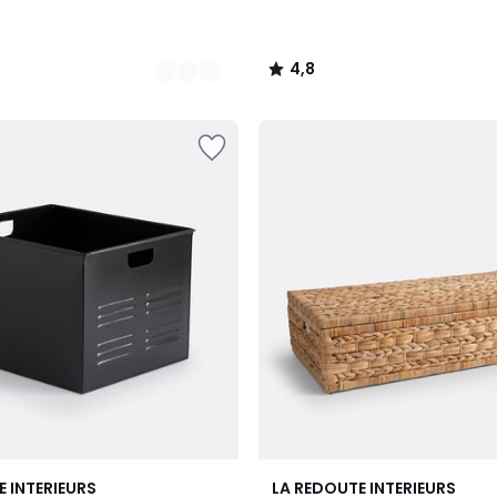
4,8
/
5
4,9
E INTERIEURS
LA REDOUTE INTERIEURS