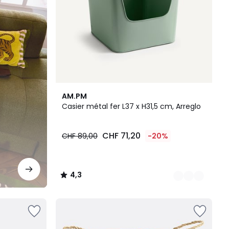
5
4,3
AM.PM
Couleurs
/ 5
Casier métal fer L37 x H31,5 cm, Arreglo
CHF 71,20
CHF 89,00
-20%
4,3
/
5