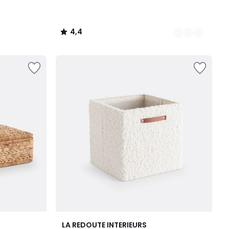
4,4
/
5
4,2
LA REDOUTE INTERIEURS