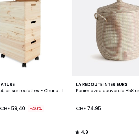
4,9
NATURE
LA REDOUTE INTERIEURS
/ 5
bles sur roulettes - Chariot 1
Panier avec couvercle H58 c
CHF 59,40
CHF 74,95
-40%
4,9
/