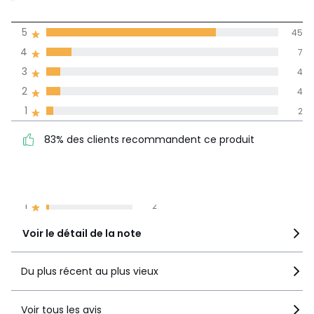
4,4
5
45
(62)
de moyenne
4
7
3
4
Avis 100% certifiés,
2
4
La Redoute s'engage
1
2
83% des clients
5
45
83% des clients recommandent ce produit
recommandent ce produit
4
7
3
4
2
4
1
2
Voir le détail de la note
Du plus récent au plus vieux
Voir tous les avis