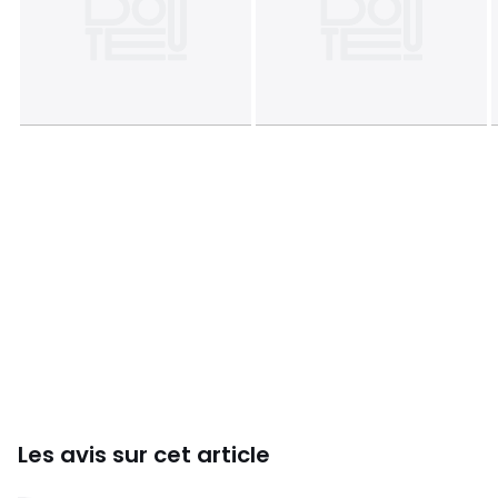
• L27 x H16 x P27 cm, 2,3 kg
Couleurs
Vert, Ecru, Vert Kaki
Tailles
taille unique
Les avis sur cet article