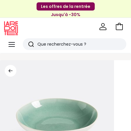
Les offres de la rentrée
Jusqu'à -30%
Aller
au
La
panie
Redoute
Menu
Rechercher
Derniers
articles
vus