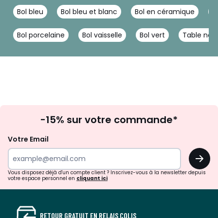
Bol bleu
Bol bleu et blanc
Bol en céramique
B
Bol porcelaine
Bol vaisselle
Bol vert
Table noir
Inscription
-15% sur votre commande*
à
la
Votre Email
newsletter
OK
Vous disposez déjà d'un compte client ? Inscrivez-vous à la newsletter depuis
votre espace personnel en
cliquant ici
RETOUR GRATUIT EN RELAIS COLIS