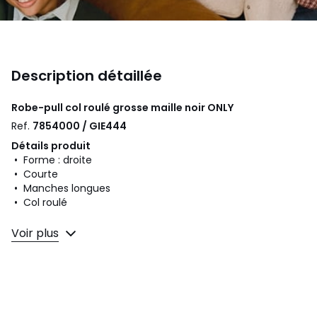
Description détaillée
Robe-pull col roulé grosse maille noir
ONLY
Ref.
7854000 / GIE444
Détails produit
• Forme : droite
• Courte
• Manches longues
• Col roulé
Composition et Entretien
Voir plus
• 62% acrylique, 15% polyamide, 13% polyester, 7% laine, 3%
élasthanne
• Pour l'entretien, merci de vous référer aux indications
figurant sur l'étiquette du produit