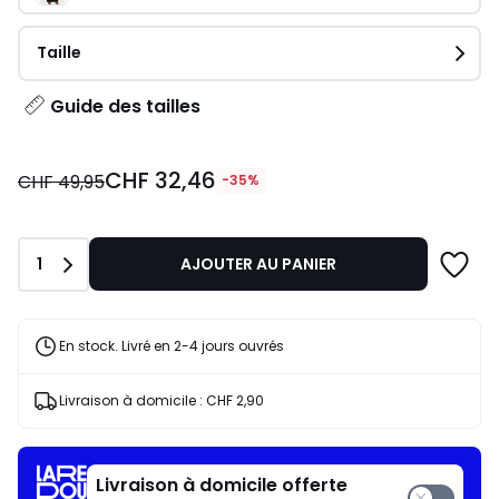
Taille
Guide des tailles
CHF
CHF 32,46
32,46
CHF 49,95
-35%
au
lieu
de
Quantité
1
AJOUTER AU PANIER
CHF
49,95
35%
de
En stock. Livré en 2-4 jours ouvrés
réduction
appliquée.
Livraison à domicile :
CHF 2,90
Livraison à domicile offerte