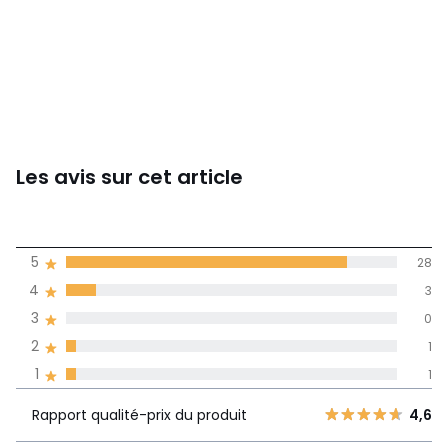
Les avis sur cet article
4,7
5
28
(33)
de moyenne
4
3
3
0
Avis 100% certifiés,
2
1
La Redoute s'engage
1
1
Rapport
5
28
qualité-prix
4,6
Rapport qualité-prix du produit
4,6
4
3
du produit