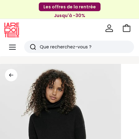
Les offres de la rentrée
Jusqu'à -30%
Aller
au
La
panie
Redoute
Menu
Rechercher
Derniers
articles
vus