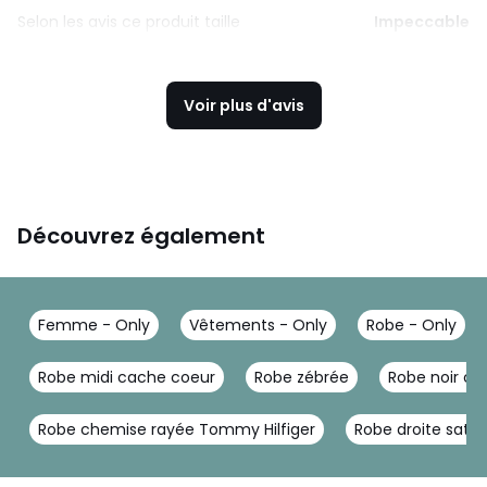
Selon les avis ce produit taille
Impeccable
Voir plus d'avis
Découvrez également
Femme - Only
Vêtements - Only
Robe - Only
Robe midi cache coeur
Robe zébrée
Robe noir co
Robe chemise rayée Tommy Hilfiger
Robe droite satin