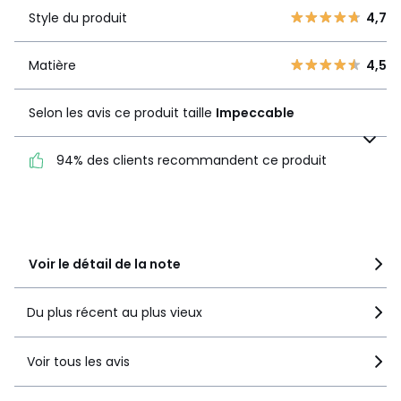
3
0
Style du produit
4,7
2
1
Style du
4,7
produit
1
1
Matière
4,5
Matière
4,5
Selon les avis ce produit taille
Impeccable
Selon les avis ce produit
taille
Impeccable
94% des clients recommandent ce produit
94% des clients
recommandent ce produit
Voir le détail de la note
Du plus récent au plus vieux
Voir tous les avis