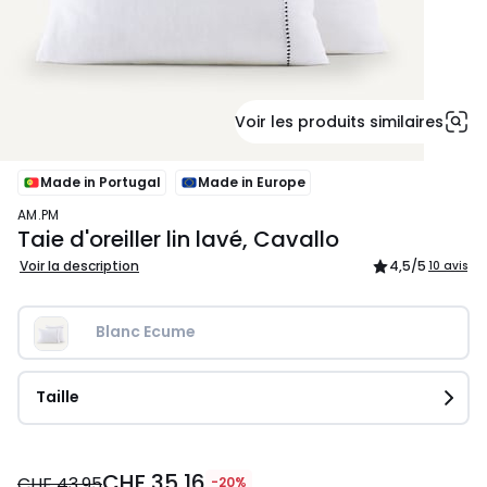
Voir les produits similaires
Made in Portugal
Made in Europe
AM.PM
Taie d'oreiller lin lavé, Cavallo
Voir la description
4,5
/5
10 avis
Blanc Ecume
Taille
CHF
CHF 35,16
35,16
CHF 43,95
-20%