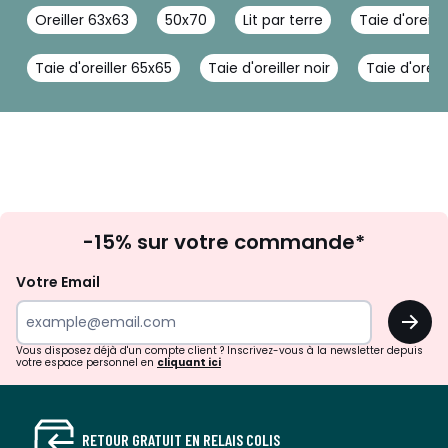
Oreiller 63x63
50x70
Lit par terre
Taie d'oreill
Taie d'oreiller 65x65
Taie d'oreiller noir
Taie d'oreil
Inscription
-15% sur votre commande*
à
la
Votre Email
newsletter
OK
Vous disposez déjà d'un compte client ? Inscrivez-vous à la newsletter depuis
votre espace personnel en
cliquant ici
RETOUR GRATUIT EN RELAIS COLIS