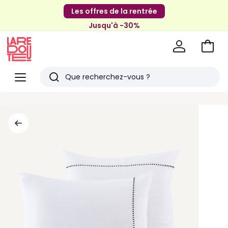
Les offres de la rentrée
Jusqu'à -30%
Aller
au
La
panie
Redoute
Menu
Rechercher
Derniers
articles
vus