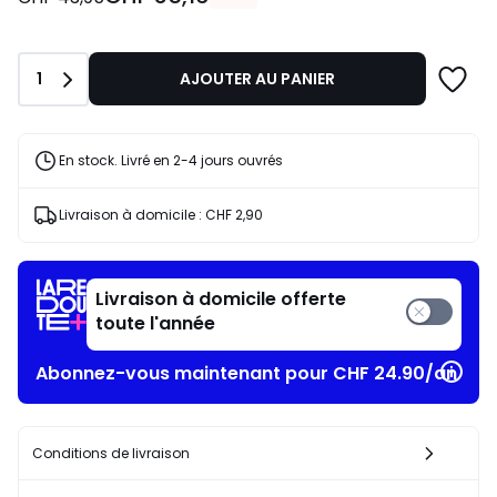
au
lieu
de
Quantité
1
AJOUTER AU PANIER
CHF
43,95
20%
de
En stock. Livré en 2-4 jours ouvrés
réduction
appliquée.
Livraison à domicile :
CHF 2,90
Livraison à domicile offerte
toute l'année
Abonnez-vous maintenant pour CHF 24.90/an​
Conditions de livraison