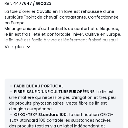
Ref.
4477647 / GIQ223
La taie d'oreiller Cavallo en lin lavé est rehaussée d'une
surpiqûre "point de cheval" contrastante. Confectionnée
en Europe.
Mélange unique d'authenticité, de confort et d'élégance,
le lin est frais l'été et confortable l'hiver. Cultivé en Europe,
le lin lavé est facile à vivre et légèrement froissé puisqu'il
ne se repasse pas. Lavé pour plus de douceur et de
Voir plus
modernité, il s'assouplit et s'embellit lavage après lavage.
Description
• 100% lin, 160 g/m2
• Lin lavé
• Surpiqûre "point de cheval" contrastante
•
FABRIQUÉ AU PORTUGAL.
•
FIBRE ISSUE D'UNE CULTURE EUROPÉENNE.
Le lin est
Entretien
une matière qui nécessite peu d’irrigation et très peu
Suivez nos conseils d'entretien pour conserver la qualité de
de produits phytosanitaires. Cette fibre de lin est
votre linge
d'origine européenne.
• Température de lavage 40°
•
OEKO-TEX® Standard 100.
La certification OEKO-
• Séchage en tambour faible
TEX® Standard 100 contrôle les substances nocives
• Température de repassage moyenne
des produits textiles via un label indépendant et