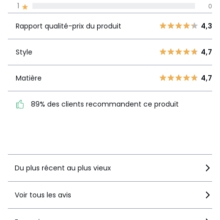
1
0
Rapport
5
7
qualité-prix
4,3
Rapport qualité-prix du produit
4,3
4
1
du produit
3
2
Style
4,7
2
0
Style
4,7
1
0
Matière
4,7
Matière
4,7
89% des clients recommandent ce produit
89% des clients
recommandent ce produit
Voir le détail de la note
Du plus récent au plus vieux
Voir tous les avis