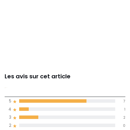
Les avis sur cet article
4,5
5
7
(10)
de moyenne
4
1
3
2
Avis 100% certifiés,
2
0
La Redoute s'engage