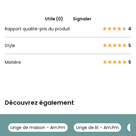
Utile (0)
Signaler
Rapport qualité-prix du produit
4
Style
5
Matière
5
Découvrez également
Linge de maison - Am.Pm
Linge de lit - Am.Pm
Tai