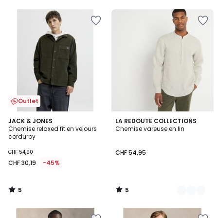
Outlet
5
5
JACK & JONES
3
LA REDOUTE COLLECTIONS
/
/
Chemise relaxed fit en velours
Chemise vareuse en lin
Couleurs
5
5
corduroy
CHF 54,90
CHF 54,95
CHF 30,19
-45%
5
5
/
/
5
5