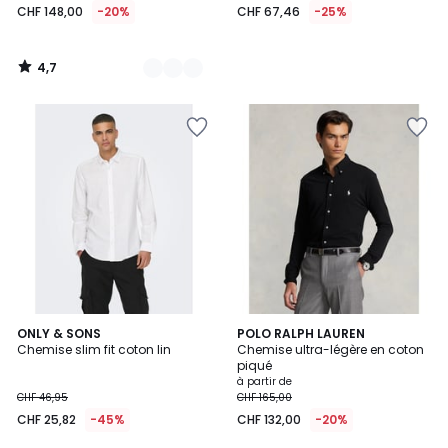
CHF 148,00
-20%
CHF 67,46
-25%
4,7
/
5
5
4,5
4
ONLY & SONS
2
POLO RALPH LAUREN
/
/ 5
Chemise slim fit coton lin
Chemise ultra-légère en coton
Couleurs
Couleurs
5
piqué
à partir de
CHF 46,95
CHF 165,00
CHF 25,82
-45%
CHF 132,00
-20%