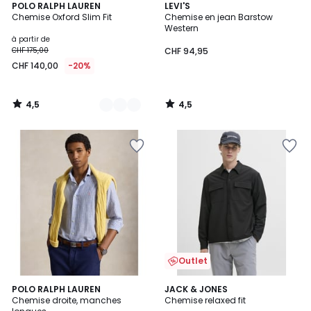
4,5
4,5
3
POLO RALPH LAUREN
LEVI'S
/ 5
/ 5
Chemise Oxford Slim Fit
Chemise en jean Barstow
Couleurs
Western
à partir de
CHF 175,00
CHF 94,95
CHF 140,00
-20%
4,5
4,5
/
/
5
5
Outlet
2
POLO RALPH LAUREN
JACK & JONES
Chemise droite, manches
Chemise relaxed fit
Couleurs