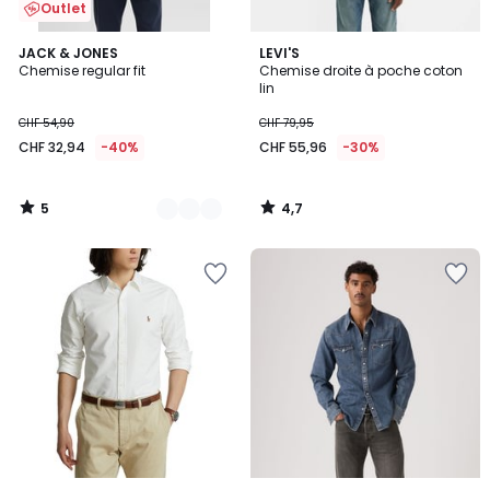
Outlet
5
4,7
2
JACK & JONES
LEVI'S
/
/ 5
Chemise regular fit
Chemise droite à poche coton
Couleurs
5
lin
CHF 54,90
CHF 79,95
CHF 32,94
-40%
CHF 55,96
-30%
5
4,7
/
/
5
5