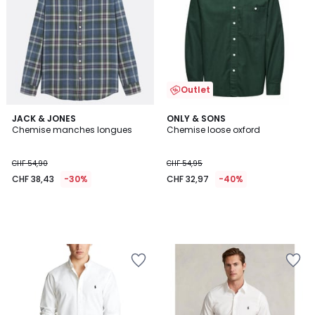
Outlet
JACK & JONES
ONLY & SONS
Chemise manches longues
Chemise loose oxford
CHF 54,90
CHF 54,95
CHF 38,43
-30%
CHF 32,97
-40%