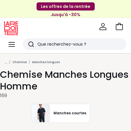
Les offres de la rentrée
Jusqu'à -30%
Aller
au
La
panie
Redoute
Menu
Rechercher
Derniers
...
articles
Chemise
Manches longues
Chemise Manches Longues
vus
Homme
169
Manches courtes