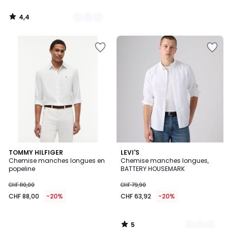
4,4
/
5
5
TOMMY HILFIGER
2
LEVI'S
/
Chemise manches longues en
Chemise manches longues,
Couleurs
5
popeline
BATTERY HOUSEMARK
CHF 110,00
CHF 79,90
CHF 88,00
-20%
CHF 63,92
-20%
5