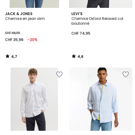
4,7
4,6
JACK & JONES
LEVI'S
/ 5
/ 5
Chemise en jean slim
Chemise Oxford Relaxed col
boutonné
CHF 44,95
CHF 74,95
CHF 35,96
-20%
4,7
4,6
/
/
5
5