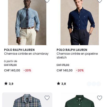
3,9
3,8
POLO RALPH LAUREN
4
POLO RALPH LAUREN
/ 5
/ 5
Chemise cintrée en chambray
Chemise cintrée en popeline
Couleurs
stretch
à partir de
CHF 175,00
CHF 175,00
CHF 140,00
-20%
CHF 140,00
-20%
3,9
3,8
/
/
5
5