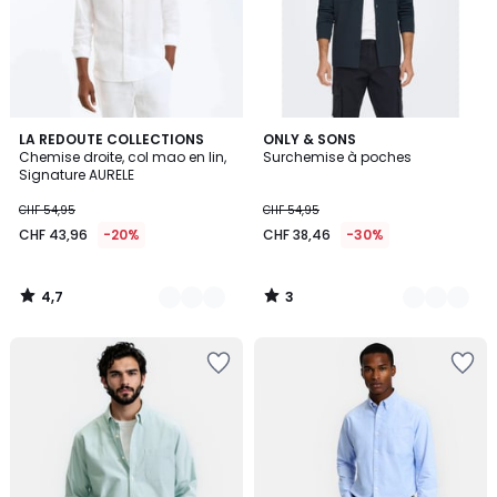
4,7
3
8
LA REDOUTE COLLECTIONS
2
ONLY & SONS
/ 5
/
Chemise droite, col mao en lin,
Surchemise à poches
Couleurs
Couleurs
5
Signature AURELE
CHF 54,95
CHF 54,95
CHF 43,96
-20%
CHF 38,46
-30%
4,7
3
/
/
5
5