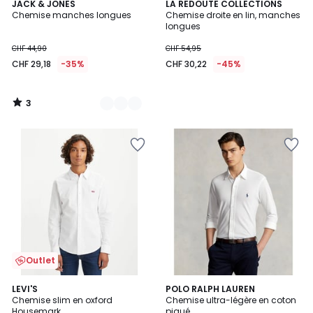
3
3
JACK & JONES
LA REDOUTE COLLECTIONS
/
Chemise manches longues
Chemise droite en lin, manches
Couleurs
5
longues
CHF 44,90
CHF 54,95
CHF 29,18
-35%
CHF 30,22
-45%
3
/
5
Outlet
4,6
4,1
LEVI'S
5
POLO RALPH LAUREN
/ 5
/ 5
Chemise slim en oxford
Chemise ultra-légère en coton
Couleurs
Housemark
piqué