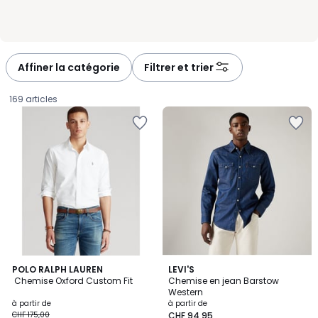
Affiner la catégorie
Filtrer et trier
169 articles
4,4
4,6
2
POLO RALPH LAUREN
3
LEVI'S
/ 5
/ 5
Chemise Oxford Custom Fit
Chemise en jean Barstow
Couleurs
Couleurs
Western
Prix
à partir de
à partir de
CHF 175,00
CHF 94,95