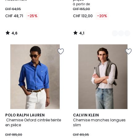
à partir de
CHF 64,95
CHF 165,00
CHF 48,71
-25%
CHF 132,00
-20%
4,6
4,1
/
/
5
5
4,7
3
POLO RALPH LAUREN
CALVIN KLEIN
/ 5
Chemise Oxford cintrée teinte
Chemise manches longues
Couleurs
en pièce
slim
CHF 185,00
CHF 89,95