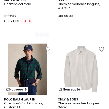
2
JACK & JONES
LEVI'S
Chemise col mao
Chemise manches longues,
Couleurs
WORKER
CHF 44,90
CHF 99,90
CHF 24,69
-45%
Nouveauté
Nouveauté
POLO RALPH LAUREN
ONLY & SONS
Chemise Oxford écossais,
Chemise manches longues
Custom Fit
Oxford