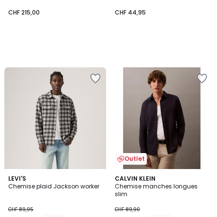
CHF 215,00
CHF 44,95
Outlet
5
LEVI'S
CALVIN KLEIN
/
Chemise plaid Jackson worker
Chemise manches longues
5
slim
CHF 89,95
CHF 89,90