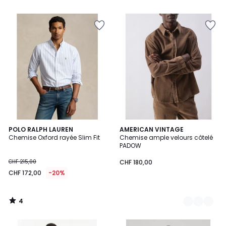
5
4
POLO RALPH LAUREN
2
AMERICAN VINTAGE
/
Chemise Oxford rayée Slim Fit
Chemise ample velours côtelé
Couleurs
5
PADOW
CHF 215,00
CHF 180,00
CHF 172,00
-20%
4
/
5