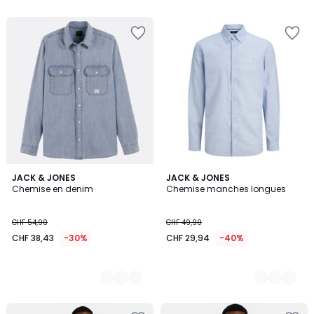
5
5
2
JACK & JONES
2
JACK & JONES
Chemise en denim
Chemise manches longues
Couleurs
Couleurs
CHF 54,90
CHF 49,90
CHF 38,43
-30%
CHF 29,94
-40%