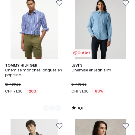
Outlet
4,8
2
TOMMY HILFIGER
LEVI'S
/ 5
Chemise manches longues en
Chemise en jean slim
Couleurs
popeline
CHF 89,95
CHF 79,90
CHF 71,96
-20%
CHF 31,96
-60%
4,8
/
5