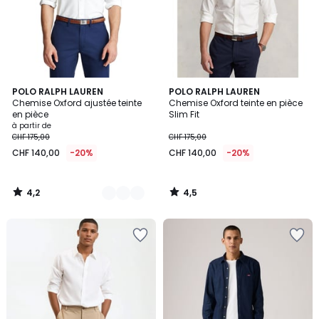
4,2
4,5
3
POLO RALPH LAUREN
POLO RALPH LAUREN
/ 5
/ 5
Chemise Oxford ajustée teinte
Chemise Oxford teinte en pièce
Couleurs
en pièce
Slim Fit
à partir de
CHF 175,00
CHF 175,00
CHF 140,00
-20%
CHF 140,00
-20%
4,2
4,5
/
/
5
5