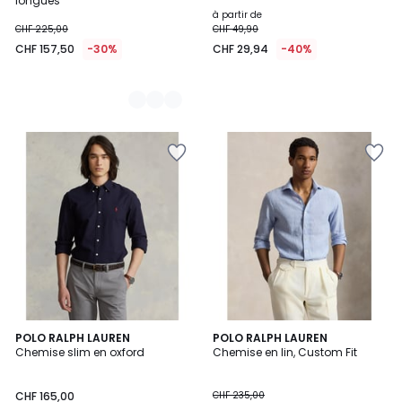
longues
à partir de
CHF 225,00
CHF 49,90
CHF 157,50
-30%
CHF 29,94
-40%
4,2
POLO RALPH LAUREN
2
POLO RALPH LAUREN
/ 5
Chemise slim en oxford
Chemise en lin, Custom Fit
Couleurs
CHF 165,00
CHF 235,00