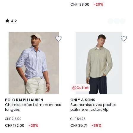
CHF 188,00
-20%
4,2
/
5
Outlet
4
POLO RALPH LAUREN
2
ONLY & SONS
/
Chemise oxford slim manches
Surchemise avec poches
Couleurs
5
longues
poitrine, en coton, Alp
CHF 215,00
CHF 54,95
CHF 172,00
-20%
CHF 35,71
-35%