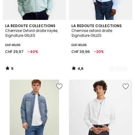
5
4,6
LA REDOUTE COLLECTIONS
2
LA REDOUTE COLLECTIONS
/
/ 5
Chemise Oxford droite rayée,
Chemise oxford droite
Couleurs
5
Signature GILLES
Signature GILLES
CHF 49,95
CHF 49,95
CHF 29,97
-40%
CHF 39,96
-20%
5
4,6
/
/
5
5