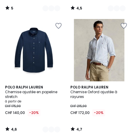
5
4,5
/
/
5
5
4,6
4,7
4
POLO RALPH LAUREN
POLO RALPH LAUREN
/ 5
/ 5
Chemise ajustée en popeline
Chemise Oxford ajustée à
Couleurs
stretch
rayures
à partir de
CHF 175,00
CHF 215,00
CHF 140,00
-20%
CHF 172,00
-20%
4,6
4,7
/
/