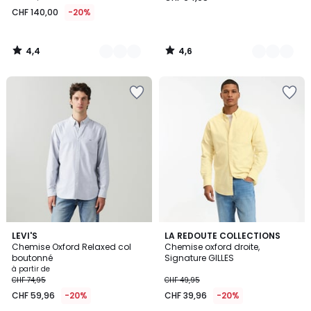
à
CHF 140,00
-20%
partir
de
CHF
4,4
4,6
140,00
/
/
5
5
au
lieu
de
CHF
175,00
20%
de
réduction
appliquée.
4,4
3
LEVI'S
LA REDOUTE COLLECTIONS
/ 5
Chemise Oxford Relaxed col
Chemise oxford droite,
Couleurs
boutonné
Signature GILLES
à partir de
CHF 74,95
CHF 49,95
CHF 59,96
-20%
CHF 39,96
-20%