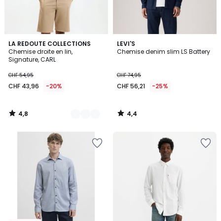
4,8
4,4
5
LA REDOUTE COLLECTIONS
LEVI'S
/ 5
/ 5
Chemise droite en lin,
Chemise denim slim LS Battery
Couleurs
Signature, CARL
CHF 54,95
CHF 74,95
CHF 43,96
-20%
CHF 56,21
-25%
4,8
4,4
/
/
5
5