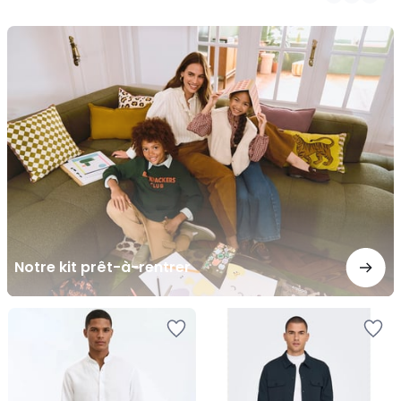
/
5
Notre
kit
prêt-
à-
rentrer
Notre kit prêt-à-rentrer