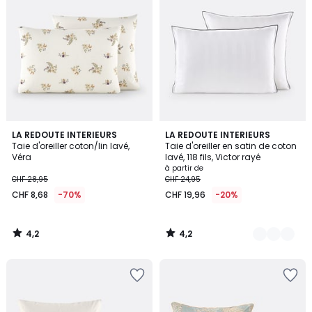
4,2
4,2
LA REDOUTE INTERIEURS
8
LA REDOUTE INTERIEURS
/ 5
/ 5
Taie d'oreiller coton/lin lavé,
Taie d'oreiller en satin de coton
Couleurs
Véra
lavé, 118 fils, Victor rayé
à partir de
CHF 28,95
CHF 24,95
CHF 8,68
-70%
CHF 19,96
-20%
4,2
4,2
/
/
5
5