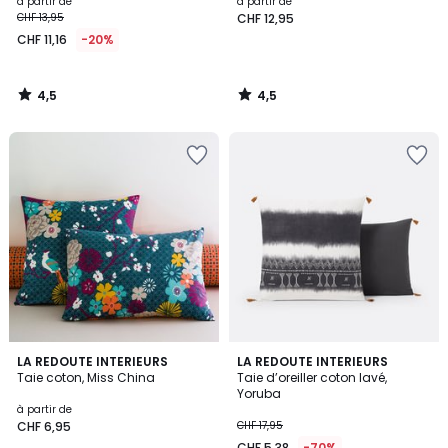
à partir de
à partir de
CHF 13,95
CHF 12,95
CHF 11,16
-20%
4,5
4,5
/
/
5
5
4,4
4,6
LA REDOUTE INTERIEURS
LA REDOUTE INTERIEURS
/ 5
/ 5
Taie coton, Miss China
Taie d’oreiller coton lavé,
Yoruba
à partir de
CHF 6,95
CHF 17,95
CHF 5,38
-70%