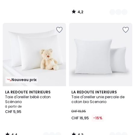
4,2
/
5
Nouveau prix
4,4
4,2
5
LA REDOUTE INTERIEURS
13
LA REDOUTE INTERIEURS
/ 5
/ 5
Taie d'oreiller bébé coton
Taie d'oreiller unie percale de
Couleurs
Couleurs
Scénario
coton bio Scenario
à partir de
CHF 5,95
CHF 19,95
CHF 16,95
-15%
4,4
4,2