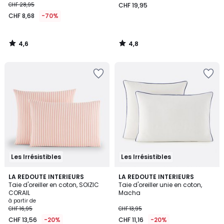
CHF 28,95
CHF 19,95
CHF 8,68
-70%
4,6
4,8
/
/
5
5
Les Irrésistibles
Les Irrésistibles
4,4
4,2
LA REDOUTE INTERIEURS
7
LA REDOUTE INTERIEURS
/ 5
/ 5
Taie d'oreiller en coton, SOIZIC
Taie d'oreiller unie en coton,
Couleurs
CORAIL
Macha
à partir de
CHF 16,95
CHF 13,95
CHF 13,56
-20%
CHF 11,16
-20%