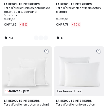
4,3
5
21
LA REDOUTE INTERIEURS
LA REDOUTE INTERIEURS
/ 5
/
Taie d'oreiller unie en percale de
Taie d'oreiller en satin de coton,
Couleurs
5
coton, 80 fils, Scenario
Menaiki
à partir de
CHF 13,95
CHF 25,95
CHF 11,85
-15%
CHF 7,78
-70%
4,3
5
/
/
5
5
Nouveau prix
Les Irrésistibles
4,2
4,3
20
LA REDOUTE INTERIEURS
18
LA REDOUTE INTERIEURS
/ 5
/ 5
Taie d'oreiller en coton à volant
Taie d'oreiller unie en coton
Couleurs
Couleurs