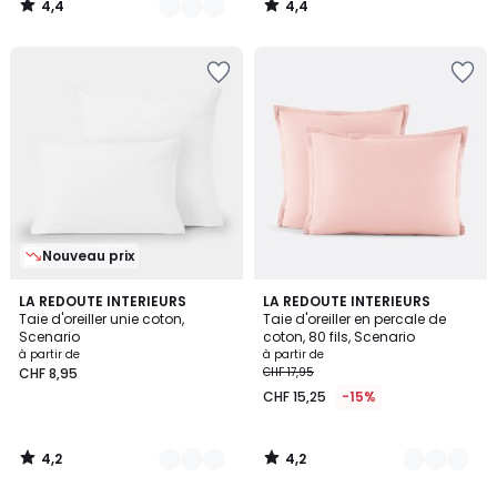
4,4
4,4
CHF
/
/
5
5
9,95
25%
de
réduction
appliquée.
Nouveau prix
4,2
4,2
22
LA REDOUTE INTERIEURS
22
LA REDOUTE INTERIEURS
/ 5
/ 5
Taie d'oreiller unie coton,
Taie d'oreiller en percale de
Couleurs
Couleurs
Scenario
coton, 80 fils, Scenario
à partir de
à partir de
CHF 8,95
CHF 17,95
CHF 15,25
-15%
4,2
4,2
/
/
5
5