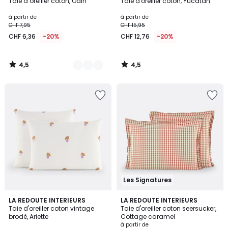
/ 5
/ 5
Taie d’oreiller coton, Odin
Taie d'oreiller coton, Yucatan
Couleurs
à partir de
à partir de
CHF 7,95
CHF 15,95
CHF 6,36
-20%
CHF 12,76
-20%
4,5
4,5
/
/
5
5
Les Signatures
4,6
4,8
LA REDOUTE INTERIEURS
LA REDOUTE INTERIEURS
/ 5
/ 5
Taie d'oreiller coton vintage
Taie d'oreiller coton seersucker,
brodé, Ariette
Cottage caramel
à partir de