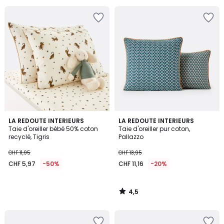
4,5
LA REDOUTE INTERIEURS
LA REDOUTE INTERIEURS
/ 5
Taie d'oreiller bébé 50% coton
Taie d'oreiller pur coton,
recyclé, Tigris
Pallazzo
CHF 11,95
CHF 13,95
CHF 5,97
-50%
CHF 11,16
-20%
4,5
/
5