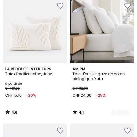
4,6
4,1
LA REDOUTE INTERIEURS
20
AM.PM
/ 5
/ 5
Taie d'oreiller coton, Jobe
Taie d'oreiller gaze de coton
Couleurs
biologique, Yafa
à partir de
CHF 18,95
CHF 32,00
CHF 15,16
-20%
CHF 24,00
-25%
4,6
4,1
/
/
5
5