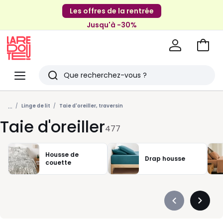
Les offres de la rentrée
Jusqu'à -30%
Aller
au
La
panie
Redoute
Menu
Rechercher
Derniers
...
articles
Linge de lit
Taie d'oreiller, traversin
Taie d'oreiller
vus
477
Housse de
Drap housse
couette
Précédent
Suivan
-
-