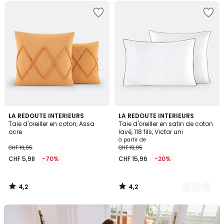
4,2
4,2
LA REDOUTE INTERIEURS
11
LA REDOUTE INTERIEURS
/ 5
/ 5
Taie d'oreiller en coton, Assa
Taie d'oreiller en satin de coton
Couleurs
ocre
lavé, 118 fils, Victor uni
à partir de
CHF 19,95
CHF 19,95
CHF 5,98
-70%
CHF 15,96
-20%
4,2
4,2
/
/
5
5
Notre
kit