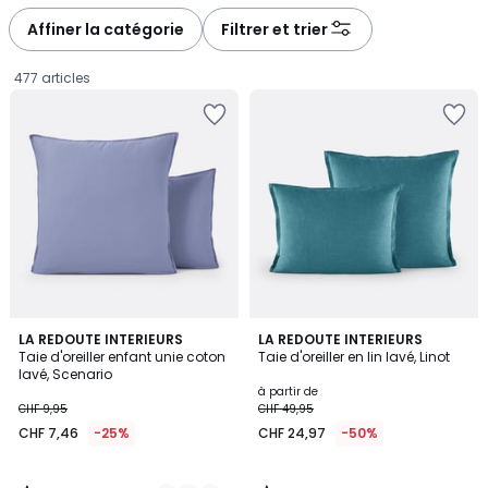
défiler
défiler
à
à
Affiner la catégorie
Filtrer et trier
gauche
droite
477 articles
4,4
4,4
3
LA REDOUTE INTERIEURS
LA REDOUTE INTERIEURS
/ 5
/ 5
Taie d'oreiller enfant unie coton
Taie d'oreiller en lin lavé, Linot
Couleurs
lavé, Scenario
CHF
à partir de
CHF 9,95
CHF 49,95
7,46
CHF 7,46
-25%
CHF 24,97
-50%
au
lieu
de