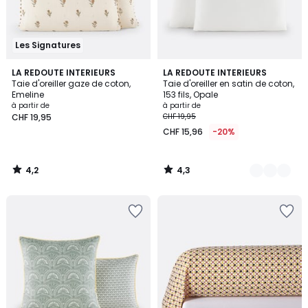
Les Signatures
4,2
4,3
LA REDOUTE INTERIEURS
8
LA REDOUTE INTERIEURS
/ 5
/ 5
Taie d'oreiller gaze de coton,
Taie d'oreiller en satin de coton,
Couleurs
Emeline
153 fils, Opale
à partir de
à partir de
CHF 19,95
CHF 19,95
CHF 15,96
-20%
4,2
4,3
/
/
5
5