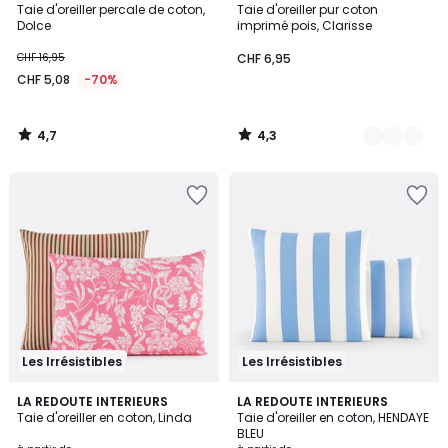
/ 5
/ 5
Taie d'oreiller percale de coton,
Taie d'oreiller pur coton
Couleurs
Dolce
imprimé pois, Clarisse
CHF 16,95
CHF 6,95
CHF 5,08
-70%
4,7
4,3
/
/
5
5
Les Irrésistibles
Les Irrésistibles
4,5
4,5
LA REDOUTE INTERIEURS
LA REDOUTE INTERIEURS
/ 5
/ 5
Taie d'oreiller en coton, Linda
Taie d'oreiller en coton, HENDAYE
BLEU