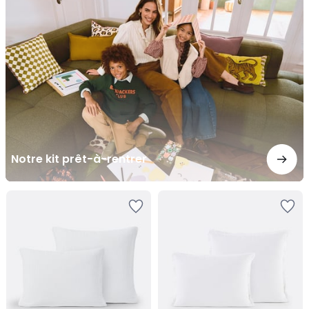
prêt-
à-
rentrer
Notre kit prêt-à-rentrer