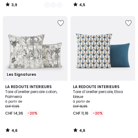
3,9
4,5
/
/
5
5
Les Signatures
4,6
4,6
LA REDOUTE INTERIEURS
LA REDOUTE INTERIEURS
/ 5
/ 5
Taie d'oreiller percale coton,
Taie d’oreiller percale, Elisa
Palmeira
bleue
à partir de
à partir de
CHF 17,95
CHF 13,95
CHF 14,36
-20%
CHF 11,16
-20%
4,6
4,6
/
/
5
5