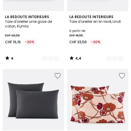
4
4,4
17
LA REDOUTE INTERIEURS
21
LA REDOUTE INTERIEURS
/
/ 5
Taie d'oreiller unie gaze de
Taie d'oreiller en lin lavé, Linot
Couleurs
Couleurs
5
coton, Kumla
à partir de
CHF 23,95
CHF 41,95
CHF 19,16
-20%
CHF 33,56
-20%
4
4,4
/
/
5
5