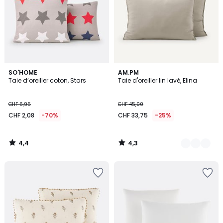
4,4
4,3
SO'HOME
25
AM.PM
/ 5
/ 5
Taie d’oreiller coton, Stars
Taie d'oreiller lin lavé, Elina
Couleurs
CHF 6,95
CHF 45,00
CHF 2,08
-70%
CHF 33,75
-25%
4,4
4,3
/
/
5
5