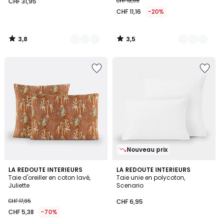
CHF 31,95
CHF 13,95
CHF 11,16
-20%
3,8
3,5
/
/
5
5
Nouveau prix
4,2
LA REDOUTE INTERIEURS
12
LA REDOUTE INTERIEURS
/ 5
Taie d'oreiller en coton lavé,
Taie unie en polycoton,
Couleurs
Juliette
Scenario
CHF 17,95
CHF 6,95
CHF 5,38
-70%