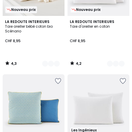
Nouveau prix
Nouveau prix
4,3
4,2
4
LA REDOUTE INTERIEURS
5
LA REDOUTE INTERIEURS
/ 5
/ 5
Taie oreiller bébé coton bio
Taie d'oreiller en coton
Couleurs
Couleurs
Scénario
CHF 8,95
CHF 8,95
4,3
4,2
/
/
5
5
Les Ingénieux