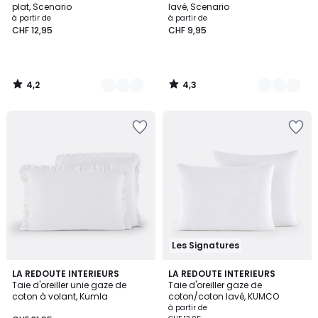
plat, Scenario
lavé, Scenario
à partir de
à partir de
CHF 12,95
CHF 9,95
4,2
4,3
/
/
5
5
Les Signatures
3,8
3,5
15
LA REDOUTE INTERIEURS
10
LA REDOUTE INTERIEURS
/ 5
/ 5
Taie d'oreiller unie gaze de
Taie d'oreiller gaze de
Couleurs
Couleurs
coton à volant, Kumla
coton/coton lavé, KUMCO
à partir de