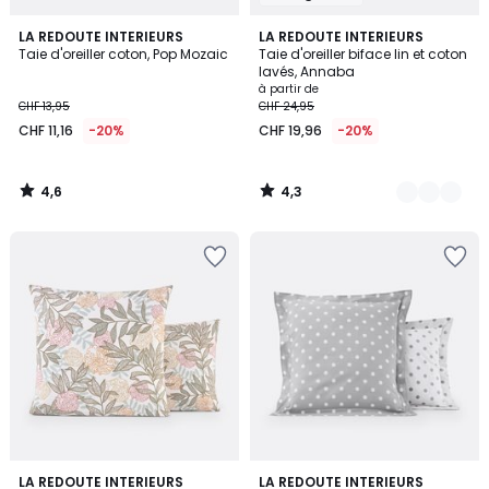
4,6
4,3
LA REDOUTE INTERIEURS
8
LA REDOUTE INTERIEURS
/ 5
/ 5
Taie d'oreiller coton, Pop Mozaic
Taie d'oreiller biface lin et coton
Couleurs
lavés, Annaba
à partir de
CHF 13,95
CHF 24,95
CHF 11,16
-20%
CHF 19,96
-20%
4,6
4,3
/
/
5
5
4,7
4,3
LA REDOUTE INTERIEURS
5
LA REDOUTE INTERIEURS