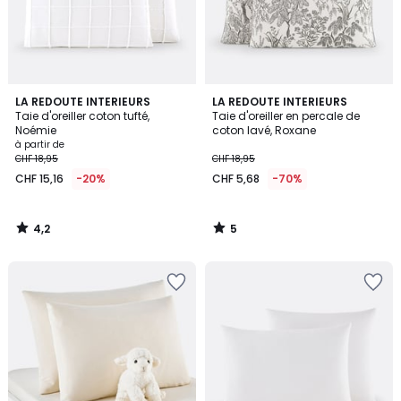
4,2
5
LA REDOUTE INTERIEURS
LA REDOUTE INTERIEURS
/ 5
/
Taie d'oreiller coton tufté,
Taie d'oreiller en percale de
5
Noémie
coton lavé, Roxane
à partir de
CHF 18,95
CHF 18,95
CHF 15,16
-20%
CHF 5,68
-70%
4,2
5
/
/
5
5