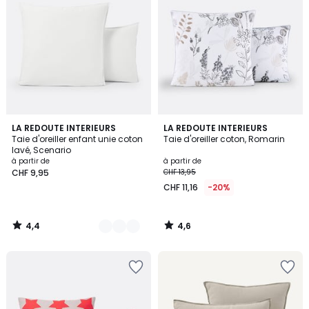
4,4
4,6
18
LA REDOUTE INTERIEURS
LA REDOUTE INTERIEURS
/ 5
/ 5
Taie d'oreiller enfant unie coton
Taie d'oreiller coton, Romarin
Couleurs
lavé, Scenario
à partir de
à partir de
CHF 9,95
CHF 13,95
CHF 11,16
-20%
4,4
4,6
/
/
5
5