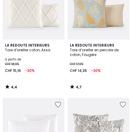
4,4
4,7
LA REDOUTE INTERIEURS
LA REDOUTE INTERIEURS
/ 5
/ 5
Taie d'oreiller coton, Assa
Taie d’oreiller en percale de
coton, Fougère
à partir de
CHF 18,95
CHF 17,95
CHF 15,16
-20%
CHF 14,36
-20%
4,4
4,7
/
/
5
5