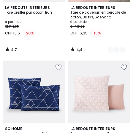
4,7
4,4
LA REDOUTE INTERIEURS
20
LA REDOUTE INTERIEURS
/ 5
/ 5
Taie oreiller pur coton, Irun
Taie de traversin en percale de
Couleurs
coton, 80 fils, Scenario
à partir de
à partir de
CHF 13,95
CHF 19,95
CHF 11,16
-20%
CHF 16,95
-15%
4,7
4,4
/
/
5
5
4,5
4,5
2
SO'HOME
LA REDOUTE INTERIEURS