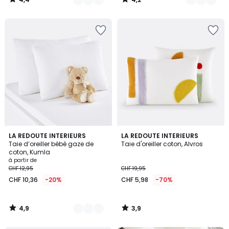
/
/
5
5
4,9
3,9
5
LA REDOUTE INTERIEURS
LA REDOUTE INTERIEURS
/ 5
/ 5
Taie d’oreiller bébé gaze de
Taie d'oreiller coton, Alvros
Couleurs
coton, Kumla
à partir de
CHF 12,95
CHF 19,95
CHF 10,36
-20%
CHF 5,98
-70%
4,9
3,9
/
/
5
5