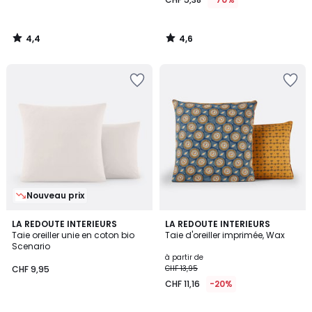
4,4
4,6
/
/
5
5
Nouveau prix
3,9
4,5
8
LA REDOUTE INTERIEURS
LA REDOUTE INTERIEURS
/ 5
/ 5
Taie oreiller unie en coton bio
Taie d'oreiller imprimée, Wax
Couleurs
Scenario
à partir de
CHF 9,95
CHF 13,95
CHF 11,16
-20%