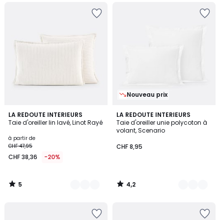
Nouveau prix
5
4,2
3
LA REDOUTE INTERIEURS
16
LA REDOUTE INTERIEURS
/
/ 5
Taie d'oreiller lin lavé, Linot Rayé
Taie d'oreiller unie polycoton à
Couleurs
Couleurs
5
volant, Scenario
à partir de
CHF 47,95
CHF 8,95
CHF 38,36
-20%
5
4,2
/
/
5
5