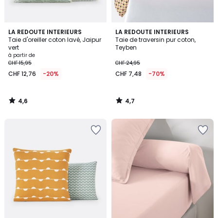
4,6
4,7
LA REDOUTE INTERIEURS
LA REDOUTE INTERIEURS
/ 5
/ 5
Taie d'oreiller coton lavé, Jaipur
Taie de traversin pur coton,
vert
Teyben
à partir de
CHF 15,95
CHF 24,95
CHF 12,76
-20%
CHF 7,48
-70%
4,6
4,7
/
/
5
5