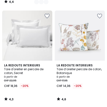
4,4
/
5
4,3
4,6
LA REDOUTE INTERIEURS
LA REDOUTE INTERIEURS
/ 5
/ 5
Taie d'oreiller en percale de
Taie d’oreiller percale de coton,
coton, Secret
Botanique
à partir de
à partir de
CHF 22,95
CHF 17,95
CHF 18,36
-20%
CHF 14,36
-20%
4,3
4,6
/
/
5
5