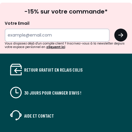
Inscription
-15% sur votre commande*
à
la
Votre Email
newsletter
OK
Vous disposez déjà d'un compte client ? Inscrivez-vous à la newsletter depuis
votre espace personnel en
cliquant ici
RETOUR GRATUIT EN RELAIS COLIS
30 JOURS POUR CHANGER D'AVIS !
AIDE ET CONTACT