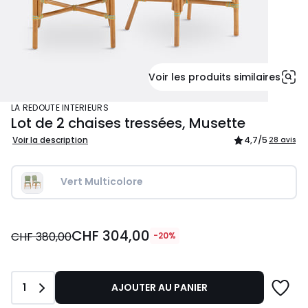
Voir les produits similaires
LA REDOUTE INTERIEURS
Lot de 2 chaises tressées, Musette
Voir la description
4,7
/5
28 avis
Vert Multicolore
CHF
CHF 304,00
304,00
CHF 380,00
-20%
au
lieu
de
Quantité
1
AJOUTER AU PANIER
CHF
380,00