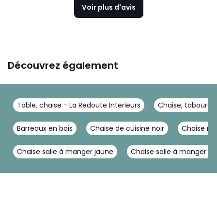
Voir plus d'avis
Découvrez également
Table, chaise - La Redoute Interieurs
Chaise, tabouret 
Barreaux en bois
Chaise de cuisine noir
Chaise nat
Chaise salle à manger jaune
Chaise salle à manger ro