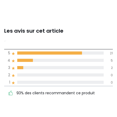
Les avis sur cet article
4,7
5
21
(28)
de moyenne
4
5
3
2
Avis 100% certifiés,
2
0
La Redoute s'engage
1
0
93% des clients
5
21
93% des clients recommandent ce produit
recommandent ce produit
4
5
3
2
2
0