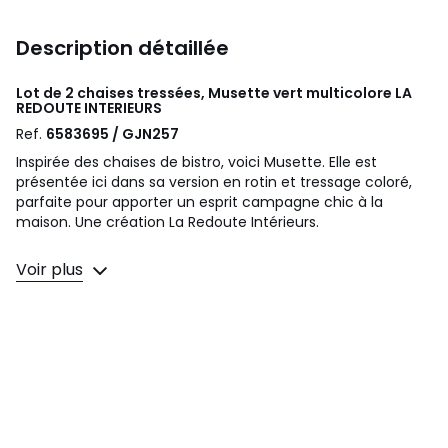
Description détaillée
Lot de 2 chaises tressées, Musette vert multicolore
LA
REDOUTE INTERIEURS
Ref.
6583695 / GJN257
Inspirée des chaises de bistro, voici Musette. Elle est
présentée ici dans sa version en rotin et tressage coloré,
parfaite pour apporter un esprit campagne chic à la
maison. Une création La Redoute Intérieurs.
Description
Voir plus
• Pieds et structure en canne de rotin finition vernis
nitrocellulosique
• Assise et dossier en tressage de polyuréthane
• Suspension par sangles entrecroisées
• Patins polyuréthane
• Fabrication artisanale
Dimensions
• Longueur : 47 cm