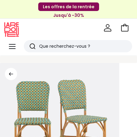
Les offres de la rentrée
Jusqu'à -30%
Aller
au
La
panie
Redoute
Menu
Rechercher
Derniers
articles
vus