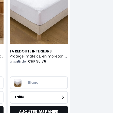
LA REDOUTE INTERIEURS
Couette tempérée confort hôtel
Protège-matelas, en molleton absorbant premium, hauteur maxi 25 cm
CHF 36,76
à partir de
Blanc
Taille
AJOUTER AU PANIER