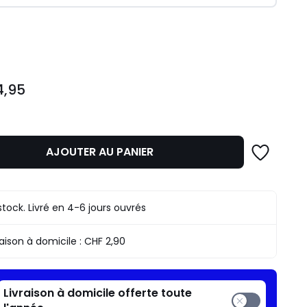
ité
4,95
AJOUTER AU PANIER
stock. Livré en 4-6 jours ouvrés
raison à domicile :
CHF 2,90
Livraison à domicile offerte toute