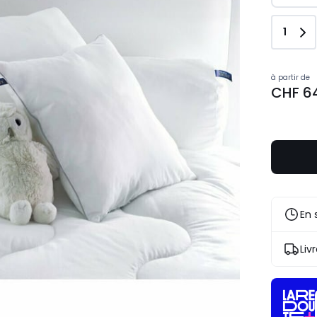
Quant
1
Prix
à partir de
CHF 6
à
partir
de
CHF
64,95.
En 
Liv