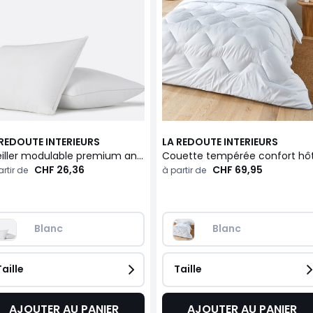
 REDOUTE INTERIEURS
LA REDOUTE INTERIEURS
Oreiller modulable premium anti-acarien
CHF 26,36
CHF 69,95
rtir de
à partir de
Blanc
Blanc
Taille
Taille
AJOUTER AU PANIER
AJOUTER AU PANIER