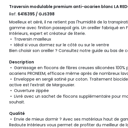
Traversin modulable premium anti-acarien blanc
LA RED
Ref.
6416395 / GJS398
Moelleux et aéré, il ne retient pas l'humidité de la transpir
gamme avec finition passepoil gris. Un oreiller fabriqué en
Intérieurs, expert et créateur de literie.
• Traversin mœlleux
• Idéal si vous dormez sur le côté ou sur le ventre
Bien choisir son oreiller ? Consultez notre guide au bas de c
Description
• Garnissage en flocons de fibres creuses siliconées 100% 
acariens PRONEEM, efficace même après de nombreux lav
• Enveloppe en sergé satiné pur coton. Traitement biocide
active est l’extrait de Margousier.
• Ouverture zippée
• Livré avec un sachet de flocons supplémentaire pour mo
souhait.
Qualité
• Envie de mieux dormir ? Avec ses matériaux haut de gam
Redoute Intérieurs vous permet de profiter du meilleur de 