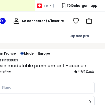
Télécharger l'app
FR
Bienvenue
Se connecter / S'inscrire
Votre
Voir
Aller
espace
ma
au
La
wishlist
panier
Espace pro
Redoute
+
in France
Made in Europe
E INTERIEURS
rsin modulable premium anti-acarien
scription
4,8
/5
10 avis
Blanc