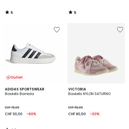
5
5
/
/
5
5
Outlet
4,8
ADIDAS SPORTSWEAR
VICTORIA
/ 5
Baskets Barreda
Baskets NYLON SATURNO
CHF 75,00
CHF 115,00
CHF 30,00
-60%
CHF 80,50
-30%