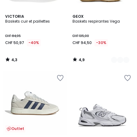
4,3
4,9
VICTORIA
2
GEOX
/ 5
/ 5
Baskets cuir et paillettes
Baskets respirantes Vega
Couleurs
CHF 84,95
CHF 135,00
CHF 50,97
-40%
CHF 94,50
-30%
4,3
4,9
/
/
5
5
Outlet