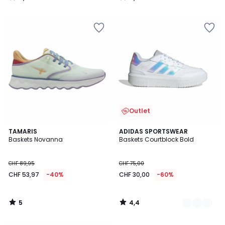
/
/
5
5
Outlet
5
4,4
TAMARIS
2
ADIDAS SPORTSWEAR
/
/ 5
Baskets Novanna
Baskets Courtblock Bold
Couleurs
5
CHF 89,95
CHF 75,00
CHF 53,97
-40%
CHF 30,00
-60%
5
4,4
/
/
5
5