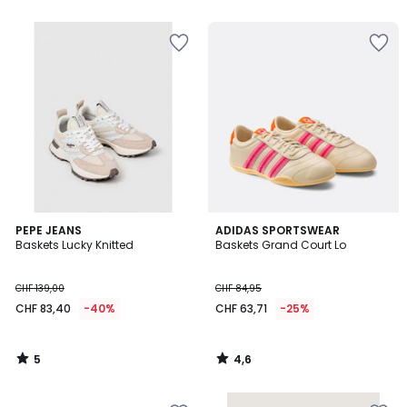
5
4,6
PEPE JEANS
ADIDAS SPORTSWEAR
/
/ 5
Baskets Lucky Knitted
Baskets Grand Court Lo
5
CHF 139,00
CHF 84,95
CHF 83,40
-40%
CHF 63,71
-25%
5
4,6
/
/
5
5