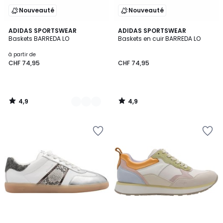
Nouveauté
Nouveauté
4,9
4,9
2
ADIDAS SPORTSWEAR
ADIDAS SPORTSWEAR
/ 5
/ 5
Baskets BARREDA LO
Baskets en cuir BARREDA LO
Couleurs
à partir de
CHF 74,95
CHF 74,95
4,9
4,9
/
/
5
5