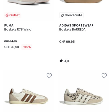
Outlet
Nouveauté
4,8
PUMA
ADIDAS SPORTSWEAR
/ 5
Baskets R78 Wind
Baskets BARREDA
CHF 84,95
CHF 69,95
CHF 33,98
-60%
4,8
/
5