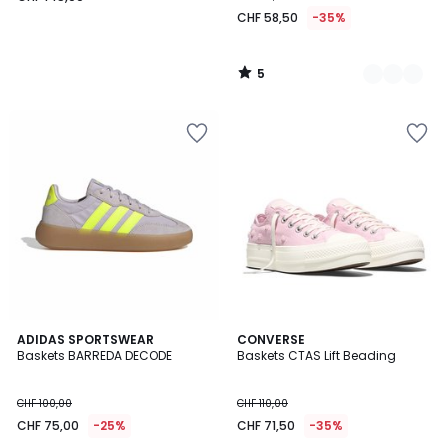
145,00.
CHF 58,50
-35%
5
/
5
4,8
3
3
ADIDAS SPORTSWEAR
CONVERSE
/ 5
/
Baskets BARREDA DECODE
Baskets CTAS Lift Beading
Couleurs
5
CHF 100,00
CHF 110,00
CHF 75,00
-25%
CHF 71,50
-35%