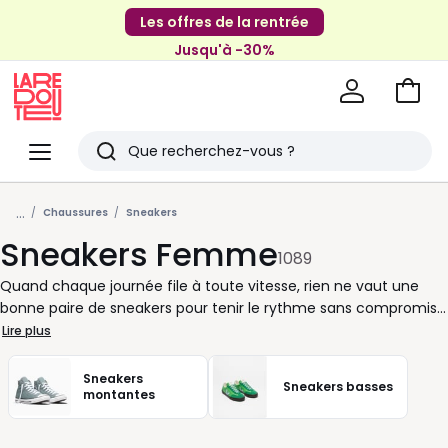
Les offres de la rentrée
Jusqu'à -30%
Aller
au
La
panie
Redoute
Menu
Rechercher
Derniers
...
articles
Chaussures
Sneakers
Sneakers Femme
vus
1089
Quand chaque journée file à toute vitesse, rien ne vaut une
bonne paire de sneakers pour tenir le rythme sans compromis
sur le style. Polyvalentes, les sneakers pour femme s’adaptent à
Lire plus
toutes vos envies : pour une marche active, une journée en ville
ou un week-end improvisé. Grâce à des coupes étudiées et des
Sneakers
Sneakers basses
finitions soignées, elles offrent un confort optimal dès les
montantes
premières minutes. Que vous choisissiez une paire en cuir
élégant ou un modèle respirant plus léger, ces chaussures font