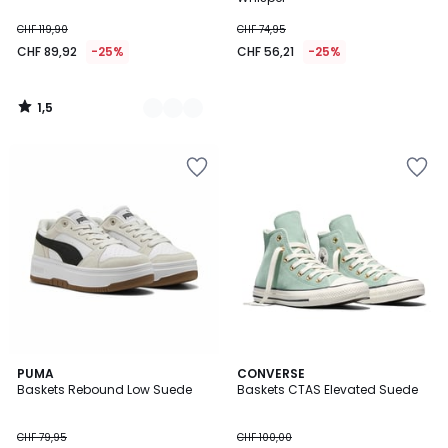
CHF 119,90
CHF 74,95
CHF 89,92
-25%
CHF 56,21
-25%
1,5
/
5
3,7
PUMA
CONVERSE
/ 5
Baskets Rebound Low Suede
Baskets CTAS Elevated Suede
CHF 79,95
CHF 100,00