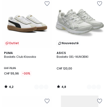
Outlet
Nouveauté
4,2
4,8
3
PUMA
3
ASICS
/ 5
/ 5
Baskets Club Klassika
Baskets GEL-NUNOBIKI
Couleurs
Couleurs
CHF 79,95
CHF 120,00
CHF 55,96
-30%
4,2
4,8
/
/
5
5