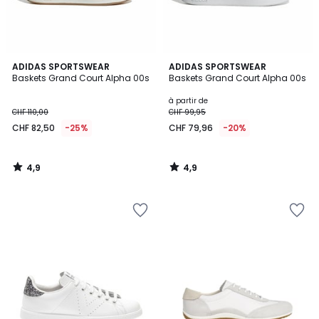
4,9
4,9
ADIDAS SPORTSWEAR
ADIDAS SPORTSWEAR
/ 5
/ 5
Baskets Grand Court Alpha 00s
Baskets Grand Court Alpha 00s
à partir de
CHF 110,00
CHF 99,95
CHF 82,50
-25%
CHF 79,96
-20%
4,9
4,9
/
/
5
5