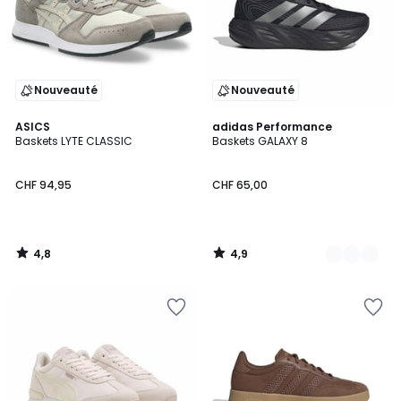
Nouveauté
Nouveauté
4,8
4,9
ASICS
2
adidas Performance
/ 5
/ 5
Baskets LYTE CLASSIC
Baskets GALAXY 8
Couleurs
CHF 94,95
CHF 65,00
4,8
4,9
/
/
5
5