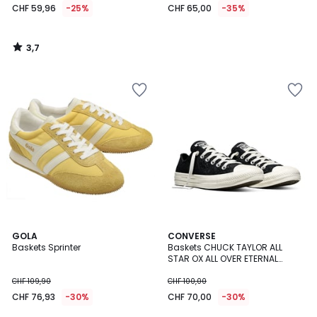
CHF 59,96
-25%
CHF 65,00
-35%
3,7
/
5
2
GOLA
CONVERSE
Baskets Sprinter
Baskets CHUCK TAYLOR ALL
Couleurs
STAR OX ALL OVER ETERNAL
SUNSHINE
CHF 109,90
CHF 100,00
CHF 76,93
-30%
CHF 70,00
-30%