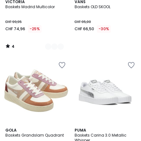
4
2
VICTORIA
VANS
/
Baskets Madrid Multicolor
Baskets OLD SKOOL
Couleurs
5
CHF 99,95
CHF 95,00
CHF 74,96
-25%
CHF 66,50
-30%
4
/
5
1,5
2
GOLA
PUMA
/
Baskets Grandslam Quadrant
Baskets Carina 3.0 Metallic
Couleurs
5
Whisper