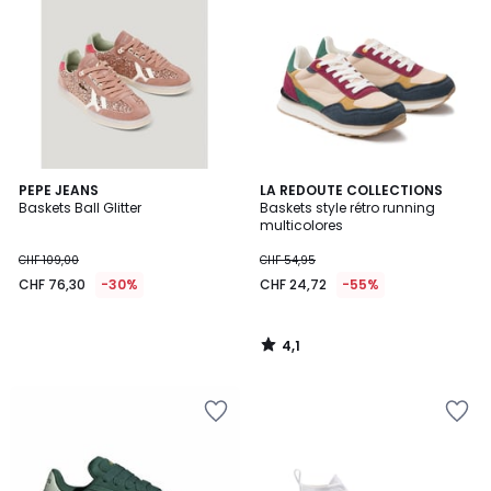
4,1
PEPE JEANS
LA REDOUTE COLLECTIONS
/ 5
Baskets Ball Glitter
Baskets style rétro running
multicolores
CHF 109,00
CHF 54,95
CHF 76,30
-30%
CHF 24,72
-55%
4,1
/
5