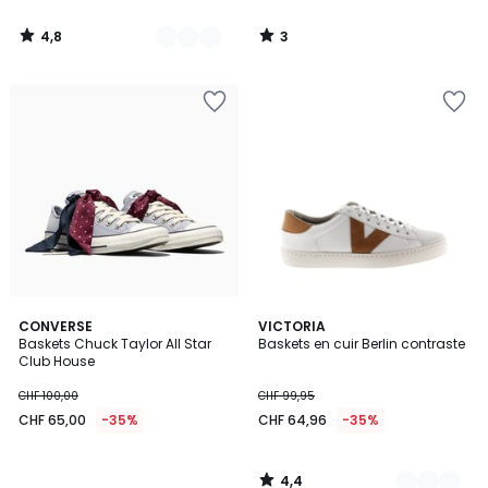
4,8
3
/
/
5
5
4,4
CONVERSE
2
VICTORIA
/ 5
Baskets Chuck Taylor All Star
Baskets en cuir Berlin contraste
Couleurs
Club House
CHF 100,00
CHF 99,95
CHF 65,00
-35%
CHF 64,96
-35%
4,4