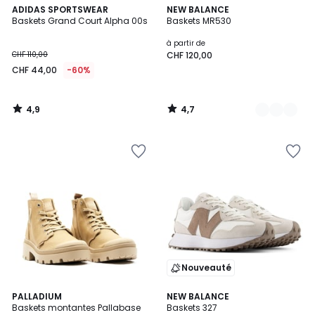
4,9
4,7
ADIDAS SPORTSWEAR
2
NEW BALANCE
/ 5
/ 5
Baskets Grand Court Alpha 00s
Baskets MR530
Couleurs
à partir de
CHF 110,00
CHF 120,00
CHF 44,00
-60%
4,9
4,7
/
/
5
5
Nouveauté
4,8
4,6
PALLADIUM
NEW BALANCE
/ 5
/ 5
Baskets montantes Pallabase
Baskets 327