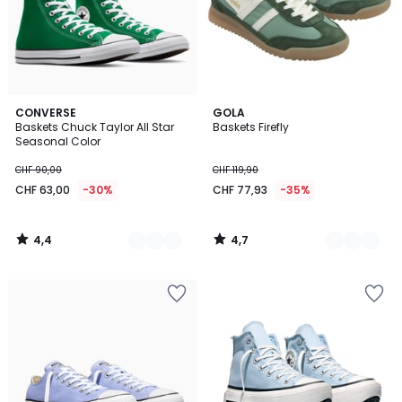
4,4
4,7
5
CONVERSE
2
GOLA
/ 5
/ 5
Baskets Chuck Taylor All Star
Baskets Firefly
Couleurs
Couleurs
Seasonal Color
CHF 90,00
CHF 119,90
CHF 63,00
-30%
CHF 77,93
-35%
4,4
4,7
/
/
5
5