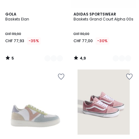
5
4,9
3
GOLA
2
ADIDAS SPORTSWEAR
/
/ 5
Baskets Elan
Baskets Grand Court Alpha 00s
Couleurs
Couleurs
5
CHF 119,90
CHF 110,00
CHF 77,93
-35%
CHF 77,00
-30%
5
4,9
/
/
5
5