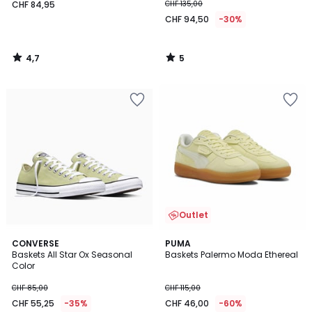
CHF 84,95
CHF 135,00
CHF 94,50
-30%
4,7
5
/
/
5
5
Outlet
5
5
CONVERSE
PUMA
/
/
Baskets All Star Ox Seasonal
Baskets Palermo Moda Ethereal
5
5
Color
CHF 85,00
CHF 115,00
CHF 55,25
-35%
CHF 46,00
-60%