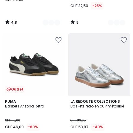
CHF 82,50
-25%
4,8
5
/
/
5
5
Outlet
5
3,3
2
PUMA
LA REDOUTE COLLECTIONS
/
/ 5
Baskets Arizona Retro
Baskets retro en cuir métallisé
Couleurs
5
CHF 115,00
CHF 89,95
CHF 46,00
-60%
CHF 53,97
-40%