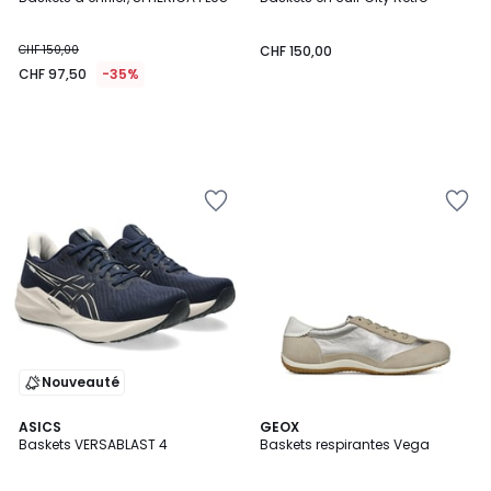
CHF 150,00
CHF 150,00
CHF 97,50
-35%
Nouveauté
4,7
5
ASICS
GEOX
/ 5
/
Baskets VERSABLAST 4
Baskets respirantes Vega
5