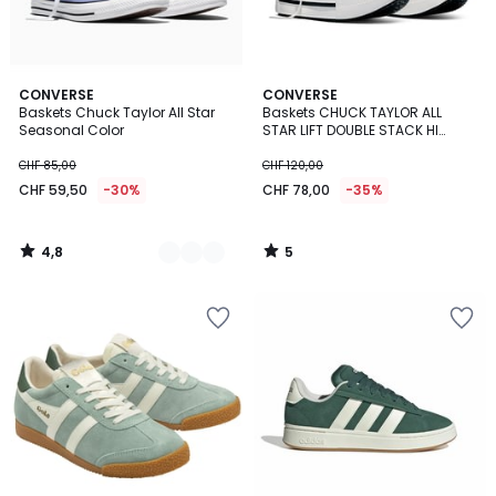
4,8
5
3
CONVERSE
CONVERSE
/ 5
/
Baskets Chuck Taylor All Star
Baskets CHUCK TAYLOR ALL
Couleurs
5
Seasonal Color
STAR LIFT DOUBLE STACK HI
DISTRESSED CANVAS
CHF 85,00
CHF 120,00
CHF 59,50
-30%
CHF 78,00
-35%
4,8
5
/
/
5
5