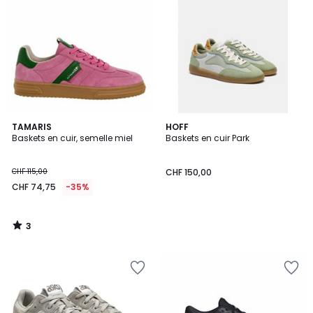
3
TAMARIS
HOFF
/
Baskets en cuir, semelle miel
Baskets en cuir Park
5
CHF 115,00
CHF 150,00
CHF 74,75
-35%
3
/
5