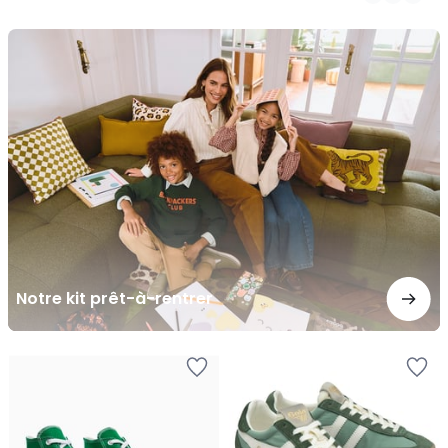
/
5
Notre
kit
prêt-
à-
rentrer
Notre kit prêt-à-rentrer