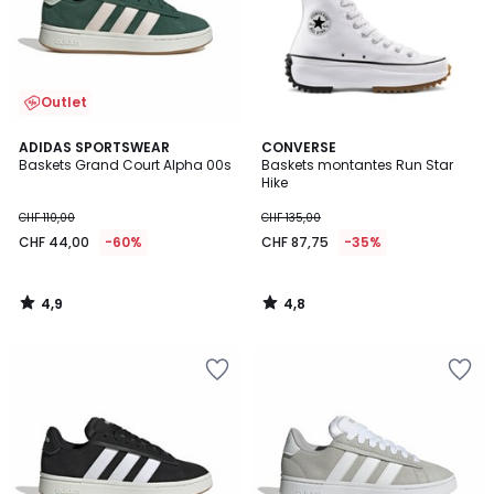
Outlet
4,9
4,8
ADIDAS SPORTSWEAR
CONVERSE
/ 5
/ 5
Baskets Grand Court Alpha 00s
Baskets montantes Run Star
Hike
CHF 110,00
CHF 135,00
CHF 44,00
-60%
CHF 87,75
-35%
4,9
4,8
/
/
5
5