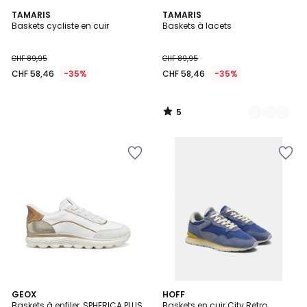
5
TAMARIS
2
TAMARIS
/
Baskets cycliste en cuir
Baskets à lacets
Couleurs
5
CHF 89,95
CHF 89,95
CHF 58,46
-35%
CHF 58,46
-35%
5
/
5
GEOX
HOFF
Baskets à enfiler, SPHERICA PLUS
Baskets en cuir City Retro