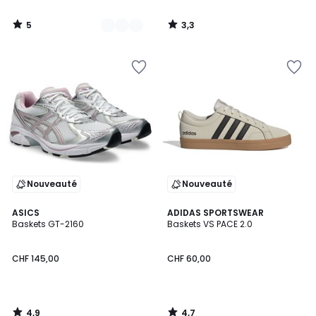
5
3,3
/
/
5
5
Nouveauté
Nouveauté
4,9
4,7
ASICS
ADIDAS SPORTSWEAR
/ 5
/ 5
Baskets GT-2160
Baskets VS PACE 2.0
CHF 145,00
CHF 60,00
4,9
4,7