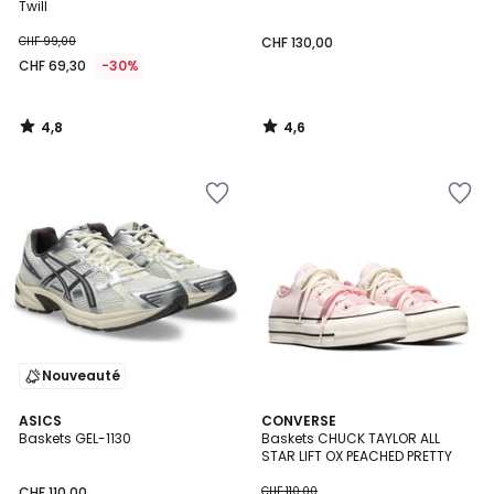
Twill
CHF 99,00
CHF 130,00
CHF 69,30
-30%
4,8
4,6
/
/
5
5
Nouveauté
4,8
5
3
ASICS
2
CONVERSE
/ 5
/
Baskets GEL-1130
Baskets CHUCK TAYLOR ALL
Couleurs
Couleurs
5
STAR LIFT OX PEACHED PRETTY
CHF 110,00
CHF 110,00