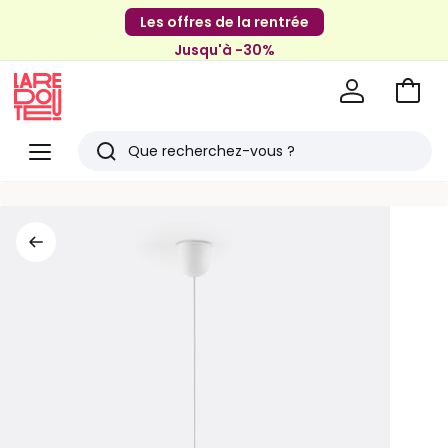
Les offres de la rentrée
Jusqu'à -30%
Aller
au
La
panie
Redoute
Menu
Rechercher
Derniers
articles
vus