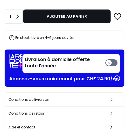
au
lieu
de
Quantité
1
AJOUTER AU PANIER
CHF
94,95
20%
de
En stock. Livré en 4-6 jours ouvrés
réduction
appliquée.
Livraison à domicile offerte
toute l'année
Abonnez-vous maintenant pour CHF 24.90/an​
Conditions de livraison
Conditions de retour
Aide et contact