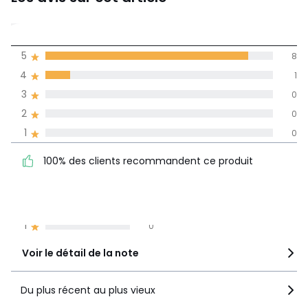
4,9
5
8
(9)
de moyenne
4
1
3
0
Avis 100% certifiés,
2
0
La Redoute s'engage
1
0
100% des clients
5
8
100% des clients recommandent ce produit
recommandent ce produit
4
1
3
0
2
0
1
0
Voir le détail de la note
Du plus récent au plus vieux