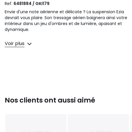
Ref.
6481884 / GKI179
Envie d'une note aérienne et délicate ? La suspension Ezia
devrait vous plaire. Son tressage aérien baignera ainsi votre
intérieur dans un jeu d'ombres et de lumière, apaisant et
dynamique.
Description
Voir plus
• Suspension aérienne en bambou
• Support pour douille E27
• Ce produit est vendu non électrifié, câble électrique
Baulind vendu sur le site.
Qualité
• Fabrication artisanale. Le produit prend une forme plus
aérienne une fois installé.
Nos clients ont aussi aimé
Dimensions
• Diamètre : 70 cm
Origine du bois : Vietnam, bambou (Phyllostachys Edulis)
Dimensions et poids des colis
1 colis
• L75 x H7 x P75 cm, 2 kg