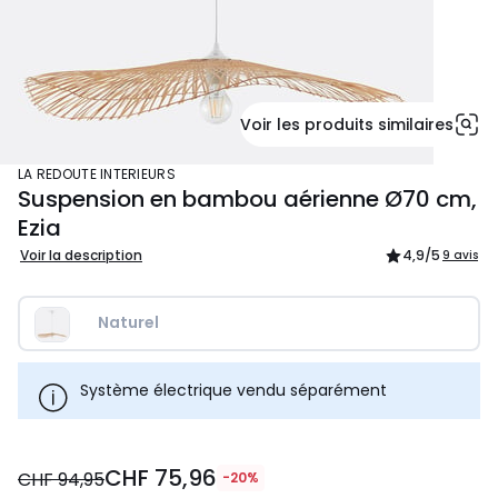
Voir les produits similaires
LA REDOUTE INTERIEURS
Suspension en bambou aérienne Ø70 cm,
Ezia
Voir la description
4,9
/5
9 avis
Naturel
Système électrique vendu séparément
CHF
CHF 75,96
75,96
CHF 94,95
-20%