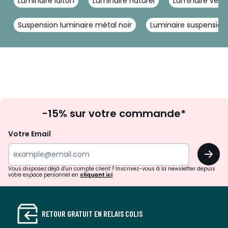
Luminaire laiton
Luminaire naturel
Luminaire verr
Suspension luminaire métal noir
Luminaire suspension 
Inscription
-15% sur votre commande*
à
la
Votre Email
newsletter
OK
Vous disposez déjà d'un compte client ? Inscrivez-vous à la newsletter depuis
votre espace personnel en
cliquant ici
RETOUR GRATUIT EN RELAIS COLIS