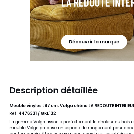
LA REDOUTE INTE
Découvrir la marque
Description détaillée
Meuble vinyles L87 cm, Volga chêne
LA REDOUTE INTERIEU
Ref.
4476331 / GKL132
La gamme Volga associe parfaitement la chaleur du bois e
meuble Volga propose un espace de rangement pour accueill
contemporain, il trouvera sa place dans tous les intérieurs.