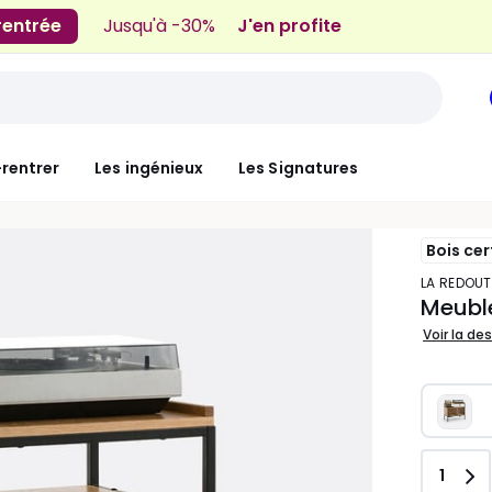
 rentrée
Jusqu'à -30%
J'en profite
-rentrer
Les ingénieux
Les Signatures
Bois cer
LA REDOUT
Meuble
Voir la de
Quant
1