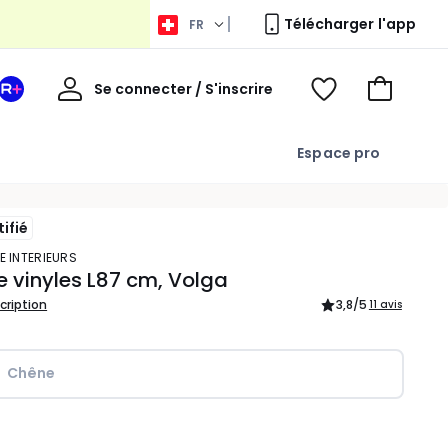
Télécharger l'app
FR
Bienvenue
Se connecter / S'inscrire
Votre
Voir
Aller
espace
ma
au
La
wishlist
panier
Espace pro
Redoute
+
tifié
E INTERIEURS
 vinyles L87 cm, Volga
scription
3,8
/5
11 avis
Chêne
ité