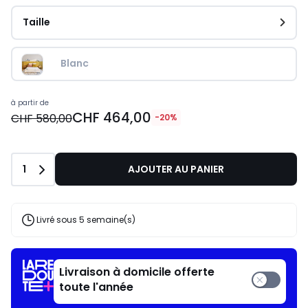
Taille
Blanc
à partir de
CHF 464,00
CHF 580,00
-20%
Quantité
1
AJOUTER AU PANIER
Livré sous 5 semaine(s)
Livraison à domicile offerte
toute l'année