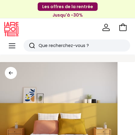
Les offres de la rentrée
Jusqu'à -30%
Aller
au
La
panie
Redoute
Menu
Rechercher
Derniers
articles
vus