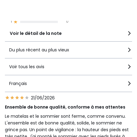
3
0
2
2
1
0
•
FABRIQUÉ EN FRANCE.
•
FABRICATION À LA DEMANDE.
En ne produisant que
Voir le détail de la note
l’article commandé, les ressources sont préservées. Pas de
surproduction, pas de matières premières utilisées
inutilement.
Du plus récent au plus vieux
Voir tous les avis
Couleurs
Blanc
Tailles
70 x 190 cm, 80 x 190 cm, 90 x 190 cm, 90 x 200
cm, 100 x 190 cm, 120 x 190 cm, 130 x 190 cm, 140 x 190 cm,
Français
140 x 200 cm, 160 x 200 cm
21/06/2026
Ensemble de bonne qualité, conforme à mes attentes
Le matelas et le sommier sont ferme, comme convenu.
L'ensemble est de bonne qualité, solide, le sommier ne
grince pas. Un point de vigilance : la hauteur des pieds est
très petite. J'ai monté le sommier avec les pieds livrés à