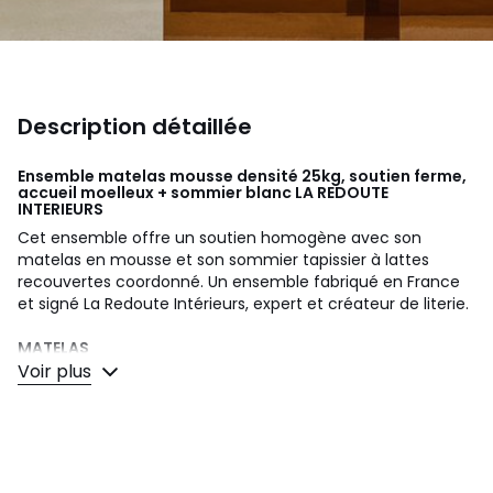
Description détaillée
Ensemble matelas mousse densité 25kg, soutien ferme,
accueil moelleux + sommier blanc
LA REDOUTE
INTERIEURS
Cet ensemble offre un soutien homogène avec son
matelas en mousse et son sommier tapissier à lattes
recouvertes coordonné. Un ensemble fabriqué en France
et signé La Redoute Intérieurs, expert et créateur de literie.
MATELAS
Voir plus
• Confort d’accueil : moelleux
• Fermeté : ferme
• Type de matelas : mousse
• Le + : léger, bon rapport qualité/prix
Bien choisir sa literie ? Consultez notre guide au bas de
cette fiche produit