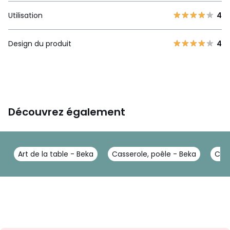
Utilisation
4
Design du produit
4
Découvrez également
Art de la table - Beka
Casserole, poêle - Beka
Coc