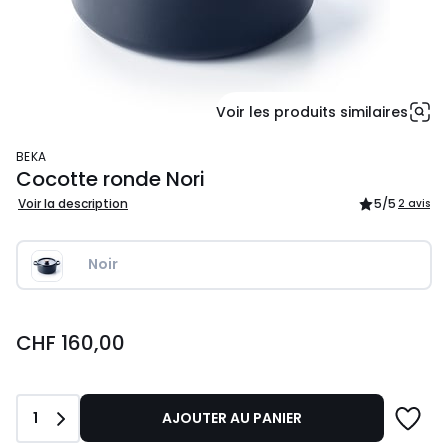
Voir les produits similaires
BEKA
Cocotte ronde Nori
Voir la description
5
/5
2 avis
Noir
CHF
CHF 160,00
160,00.
Quantité
1
AJOUTER AU PANIER