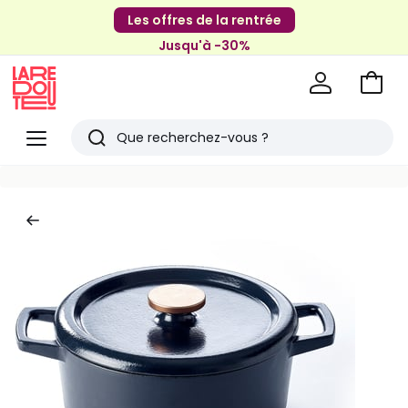
Les offres de la rentrée
Jusqu'à -30%
Aller
au
La
panie
Redoute
Menu
Rechercher
Derniers
articles
vus