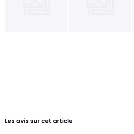
préservées.
Caractéristiques produit
• Matière : fonte • Tous feux, y compris induction.
Également adapté au four ou au barbecue. • Compatible
four jusqu'à 250° • Lavage à la main recommandé
Couleurs
Noir
Tailles
26 cm
Les avis sur cet article