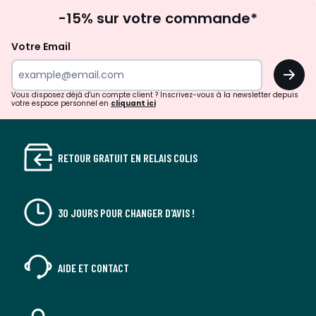
Inscription
-15% sur votre commande*
à
la
Votre Email
newsletter
OK
Vous disposez déjà d'un compte client ? Inscrivez-vous à la newsletter depuis
votre espace personnel en
cliquant ici
RETOUR GRATUIT EN RELAIS COLIS
30 JOURS POUR CHANGER D'AVIS !
AIDE ET CONTACT