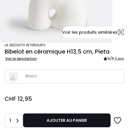
Voir les produits similaires
LA REDOUTE INTERIEURS
Bibelot en céramique H13,5 cm, Pieta
Voir la description
5
/5
3 avis
Blanc
CHF
CHF 12,95
12,95.
Quantité
1
AJOUTER AU PANIER