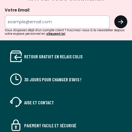
à
la
Votre Email
newsletter
OK
Vous disposez déjà d'un compte client ? Inscrivez-vous à la newsletter depuis
votre espace personnel en
cliquant ici
RETOUR GRATUIT EN RELAIS COLIS
30 JOURS POUR CHANGER D'AVIS !
AIDE ET CONTACT
PAIEMENT FACILE ET SÉCURISÉ