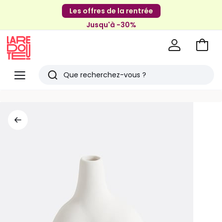
Les offres de la rentrée
Jusqu'à -30%
Aller
au
La
panie
Redoute
Menu
Rechercher
Derniers
articles
vus