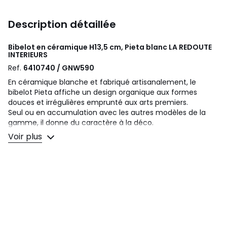
Description détaillée
Bibelot en céramique H13,5 cm, Pieta blanc
LA REDOUTE
INTERIEURS
Ref.
6410740 / GNW590
En céramique blanche et fabriqué artisanalement, le
bibelot Pieta affiche un design organique aux formes
douces et irrégulières emprunté aux arts premiers.
Seul ou en accumulation avec les autres modèles de la
gamme, il donne du caractère à la déco.
Voir plus
Description
• En céramique blanche finition mate
• Usage décoratif uniquement, ne pas mettre d'eau
Qualité
Fabrication artisanale, chaque pièce est unique : les
couleurs et dimensions peuvent varier d'un produit à
l'autre