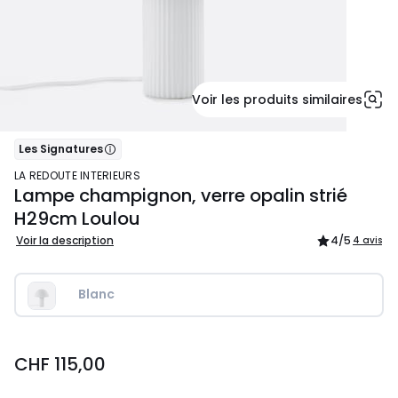
Voir les produits similaires
Les Signatures
LA REDOUTE INTERIEURS
Lampe champignon, verre opalin strié
H29cm Loulou
Voir la description
4
/5
4 avis
Blanc
CHF
CHF 115,00
115,00.