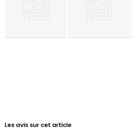
• Diamètre : 25 cm
• Hauteur totale : 29 cm
• Abat-jour : Ø25 x H12,5 cm
• Pied : Ø8,2 x H16 cm
Dimensions et poids des colis
1 colis
• L33 x H31 x P31 cm, 3,5 kg
Couleurs
Blanc
Tailles
taille unique
Téléchargements
Plan de montage et guide d'entretien
Les avis sur cet article