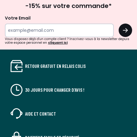
Inscription
-15% sur votre commande*
à
la
Votre Email
newsletter
OK
Vous disposez déjà d'un compte client ? Inscrivez-vous à la newsletter depuis
votre espace personnel en
cliquant ici
RETOUR GRATUIT EN RELAIS COLIS
30 JOURS POUR CHANGER D'AVIS !
AIDE ET CONTACT