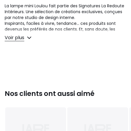
La lampe mini Loulou fait partie des Signatures La Redoute
Intérieurs. Une sélection de créations exclusives, conçues
par notre studio de design interne.
Inspirants, faciles à vivre, tendance... ces produits sont
devenus les préférés de nos clients. Et, sans doute, les
vôtres.
Voir plus
Un design interne signé Simon Dutrieux
:
« J’ai dessiné le luminaire Loulou avec une envie : proposer
un objet sculpture qui ait une véritable présence, éteint
comme allumé. J’ai choisi de réinterpréter la lampe
champignon en donnant vie au pied avec une nouvelle
fonction, celle de s’allumer comme l’abat-jour. La qualité
du verre strié en opaline crée une lumière diffuse et
apaisante, comme une lueur dans la nuit. »
Nos clients ont aussi aimé
Description
• Abat-jour et pied en verre opalin strié
• Double douille G9 pour ampoules LED de 5W max (non
fournies)
Dimensions