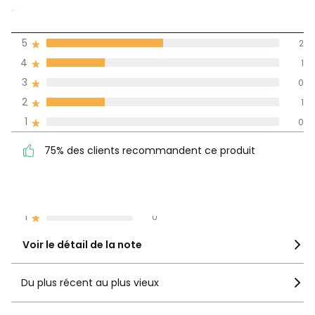
4
5
2
(4)
de moyenne
4
1
3
0
Avis 100% certifiés,
2
1
La Redoute s'engage
1
0
75% des clients
5
2
75% des clients recommandent ce produit
recommandent ce produit
4
1
3
0
2
1
1
0
Voir le détail de la note
Du plus récent au plus vieux