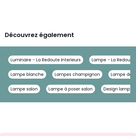
Découvrez également
Luminaire - La Redoute Interieurs
Lampe - La Redoute I
Lampe blanche
Lampes champignon
Lampe de c
Lampe salon
Lampe à poser salon
Design lampe