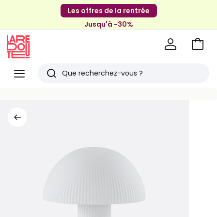
Les offres de la rentrée
Jusqu'à -30%
Aller
au
La
panie
Redoute
Menu
Rechercher
Derniers
articles
vus