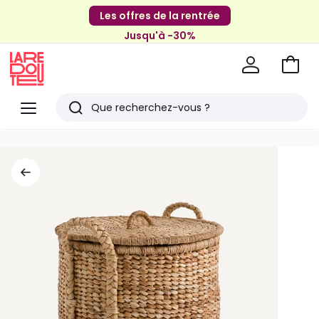
Les offres de la rentrée
Jusqu'à -30%
Aller
au
La
panie
Redoute
Menu
Rechercher
Derniers
articles
vus