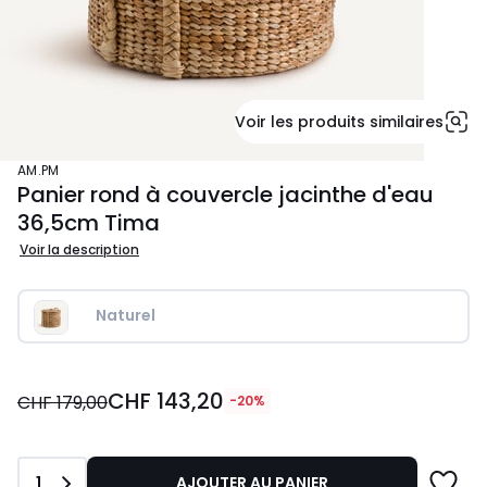
Voir les produits similaires
AM.PM
Panier rond à couvercle jacinthe d'eau
36,5cm Tima
Voir la description
Naturel
CHF
CHF 143,20
143,20
CHF 179,00
-20%
au
lieu
de
Quantité
1
AJOUTER AU PANIER