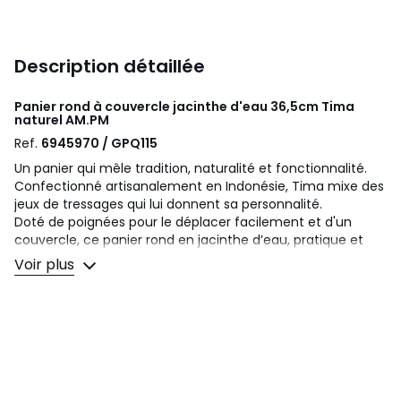
Description détaillée
Panier rond à couvercle jacinthe d'eau 36,5cm Tima
naturel
AM.PM
Ref.
6945970 / GPQ115
Un panier qui mêle tradition, naturalité et fonctionnalité.
Confectionné artisanalement en Indonésie, Tima mixe des
jeux de tressages qui lui donnent sa personnalité.
Doté de poignées pour le déplacer facilement et d'un
couvercle, ce panier rond en jacinthe d’eau, pratique et
décoratif, s’invite dans toutes les pièces pour ranger et/ou
Voir plus
dissimuler l'essentiel.
Description
• En jacinthe d'eau
• Tressage artisanal
• Couvercle indépendant à poignée
• Poignées