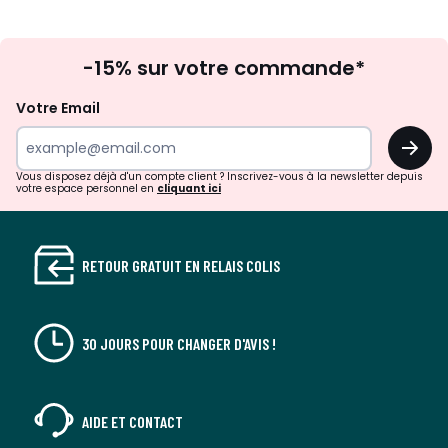
Inscription
-15% sur votre commande*
à
la
Votre Email
newsletter
OK
Vous disposez déjà d'un compte client ? Inscrivez-vous à la newsletter depuis
votre espace personnel en
cliquant ici
RETOUR GRATUIT EN RELAIS COLIS
30 JOURS POUR CHANGER D'AVIS !
AIDE ET CONTACT