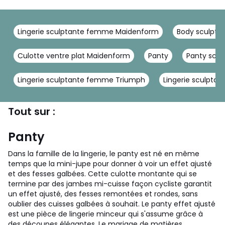
Lingerie sculptante femme Maidenform
Body sculpta
Culotte ventre plat Maidenform
Panty
Panty scu
Lingerie sculptante femme Triumph
Lingerie sculpta
Tout sur :
Panty
Dans la famille de la lingerie, le panty est né en même
temps que la mini-jupe pour donner à voir un effet ajusté
et des fesses galbées. Cette culotte montante qui se
termine par des jambes mi-cuisse façon cycliste garantit
un effet ajusté, des fesses remontées et rondes, sans
oublier des cuisses galbées à souhait. Le panty effet ajusté
est une pièce de lingerie minceur qui s'assume grâce à
des découpes élégantes. Le mariage de matières