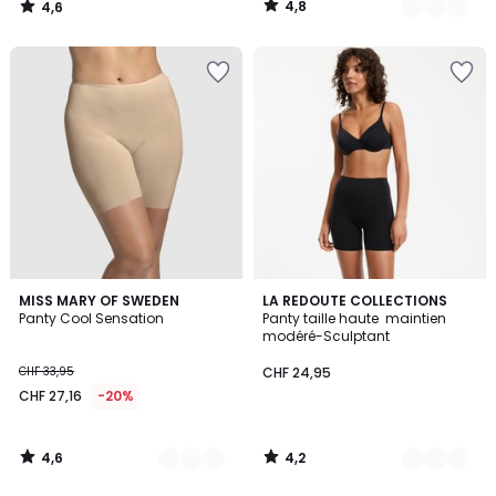
4,8
4,6
CHF
/
/
5
5
24,00
20%
de
réduction
appliquée.
4,6
4,2
3
MISS MARY OF SWEDEN
2
LA REDOUTE COLLECTIONS
/ 5
/ 5
Panty Cool Sensation
Panty taille haute maintien
Couleurs
Couleurs
modéré-Sculptant
CHF 33,95
CHF 24,95
CHF 27,16
-20%
4,6
4,2
/
/
5
5