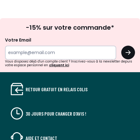
Inscription
-15% sur votre commande*
à
la
Votre Email
newsletter
OK
Vous disposez déjà d'un compte client ? Inscrivez-vous à la newsletter depuis
votre espace personnel en
cliquant ici
RETOUR GRATUIT EN RELAIS COLIS
30 JOURS POUR CHANGER D'AVIS !
AIDE ET CONTACT