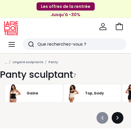
Les offres de la rentrée
Jusqu'à -30%
Aller
au
La
panie
Redoute
Menu
Rechercher
Derniers
...
articles
Lingerie sculptante
Panty
Panty sculptant
vus
7
Gaine
Top, body
Précédent
Suivan
-
-