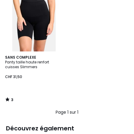
3
SANS COMPLEXE
/
Panty taille haute renfort
5
cuisses Slimmers
CHF 31,50
3
/
5
Page 1 sur 1
Découvrez également