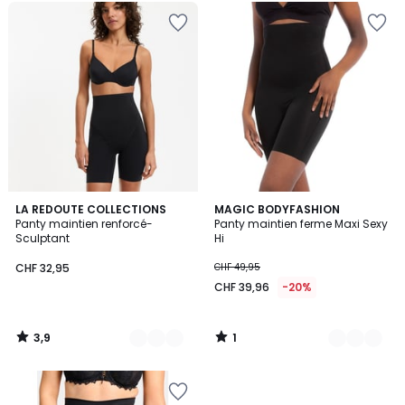
3,9
1
2
LA REDOUTE COLLECTIONS
2
MAGIC BODYFASHION
/ 5
/
Panty maintien renforcé-
Panty maintien ferme Maxi Sexy
Couleurs
Couleurs
5
Sculptant
Hi
CHF 32,95
CHF 49,95
CHF 39,96
-20%
3,9
1
/
/
5
5