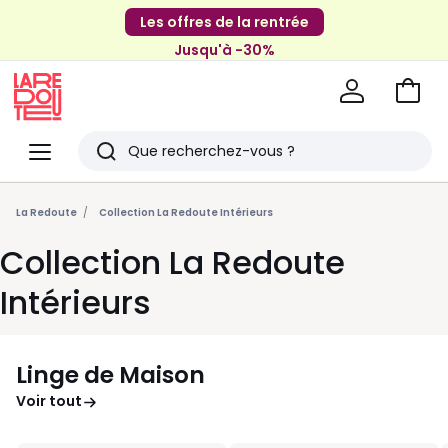
Les offres de la rentrée
Jusqu'à -30%
Aller
au
La
panie
Redoute
Menu
Rechercher
Derniers
articles
La Redoute
Collection La Redoute Intérieurs
vus
Collection La Redoute
Intérieurs
Linge de Maison
Voir tout