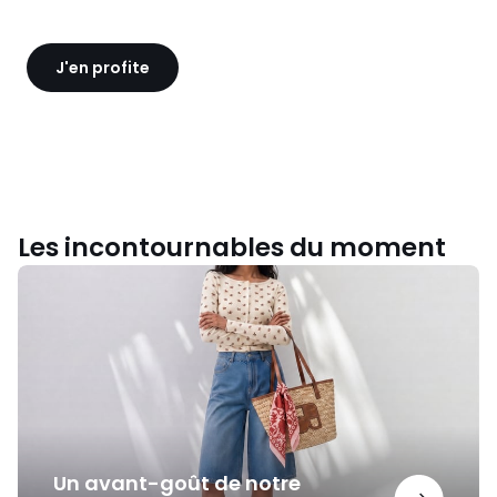
J'en profite
Les incontournables du moment
Un
avant-
goût
de
notre
nouvelle
collection
Un avant-goût de notre