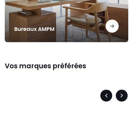
Bureaux AMPM
Vos marques préférées
s
Levis
Précédent
Suiva
-
-
défiler
défile
à
à
gauche
droit