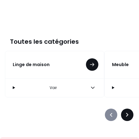
Toutes les catégories
Linge de maison
Meuble
Voir
Précédent
Suiva
-
-
défiler
défile
à
à