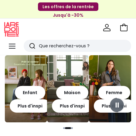
Les offres de la rentrée
Jusqu'à -30%
Aller
au
La
panie
Redoute
Menu
Rechercher
Derniers
articles
vus
Enfant
Maison
Femme
Plus d'inspi
Plus d'inspi
Plus d'inspi