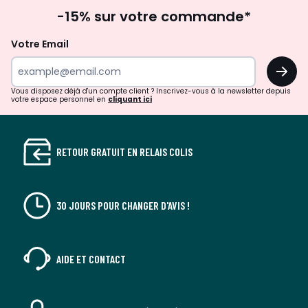
Inscription
gauche
droit
-15% sur votre commande*
à
la
Votre Email
newsletter
OK
Vous disposez déjà d'un compte client ? Inscrivez-vous à la newsletter depuis
votre espace personnel en
cliquant ici
RETOUR GRATUIT EN RELAIS COLIS
30 JOURS POUR CHANGER D'AVIS !
AIDE ET CONTACT