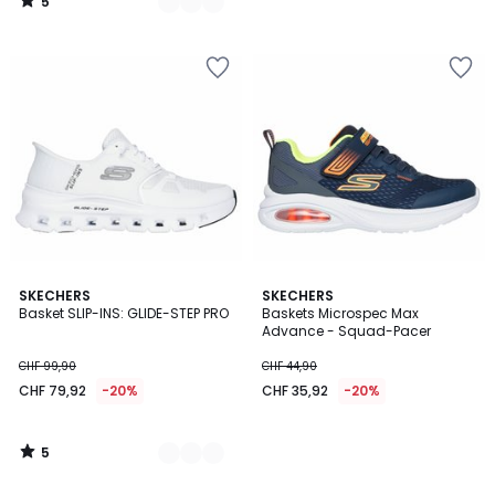
5
CHF
/
5
84,90
20%
de
réduction
appliquée.
5
2
SKECHERS
SKECHERS
/
Basket SLIP-INS: GLIDE-STEP PRO
Baskets Microspec Max
Couleurs
5
Advance - Squad-Pacer
CHF 99,90
CHF 44,90
CHF 79,92
-20%
CHF 35,92
-20%
5
/
5