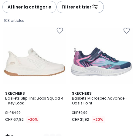
à
à
Affiner la catégorie
Filtrer et trier
gauche
droite
103 articles
5
2
SKECHERS
SKECHERS
/
Baskets Slip-Ins: Bobs Squad 4
Baskets Microspec Advance -
Couleurs
5
- Key Look
Oasis Point
CHF
CHF 84,90
CHF 39,90
67,92
CHF 67,92
-20%
CHF 31,92
-20%
au
lieu
de