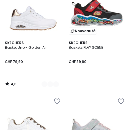
Nouveauté
4,8
2
SKECHERS
SKECHERS
/ 5
Basket Uno - Golden Air
Baskets PLAY SCENE
Couleurs
CHF 79,90
CHF 39,90
4,8
/
5