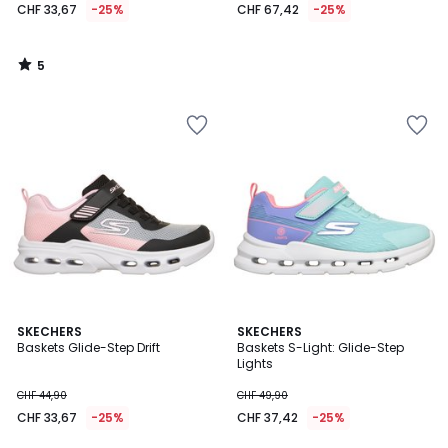
CHF 33,67
-25%
CHF 67,42
-25%
5
/
5
SKECHERS
SKECHERS
Baskets Glide-Step Drift
Baskets S-Light: Glide-Step
Lights
CHF 44,90
CHF 49,90
CHF 33,67
-25%
CHF 37,42
-25%