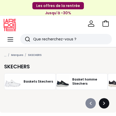
Les offres de la rentrée
Jusqu'à -30%
Aller
au
La
panie
Redoute
Menu
Rechercher
Derniers
...
articles
Marques
SKECHERS
vus
SKECHERS
Basket homme
Baskets Skechers
Skechers
Précédent
Suivan
-
-
défiler
défiler