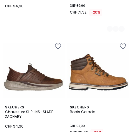
CHF 94,90
CHF 89,90
CHF 71,92
-20%
5
SKECHERS
SKECHERS
/
Chaussure SLIP-INS : SLADE -
Boots Corado
5
ZACHARY
CHF 94,90
CHF 94,90