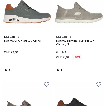
5
5
SKECHERS
SKECHERS
/
/
Basket Uno - Suited On Air
Basket Slip-ins: Summits -
5
5
Classy Night
CHF 79,90
CHF 89,90
CHF 71,92
-20%
5
5
/
/
5
5