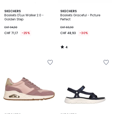
4
SKECHERS
SKECHERS
/
Baskets D'Lux Walker 2.0 -
Baskets Graceful - Picture
5
Golden Step
Perfect
CHF 94,90
CHF 69,90
CHF 71,17
-25%
CHF 48,93
-30%
4
/
5