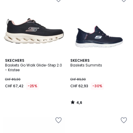
4,6
SKECHERS
SKECHERS
/ 5
Baskets Go Walk Glide-Step 2.0
Baskets Summits
- Kristee
CHF 89,90
CHF 89,90
CHF 67,42
-25%
CHF 62,93
-30%
4,6
/
5