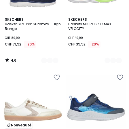
4,6
2
SKECHERS
2
SKECHERS
/ 5
Basket Slip-ins: Summits - High
Baskets MICROSPEC MAX
Couleurs
Couleurs
Range
VELOCITY
CHF 89,90
CHF 49,90
CHF 71,92
-20%
CHF 39,92
-20%
4,6
/
5
Nouveauté