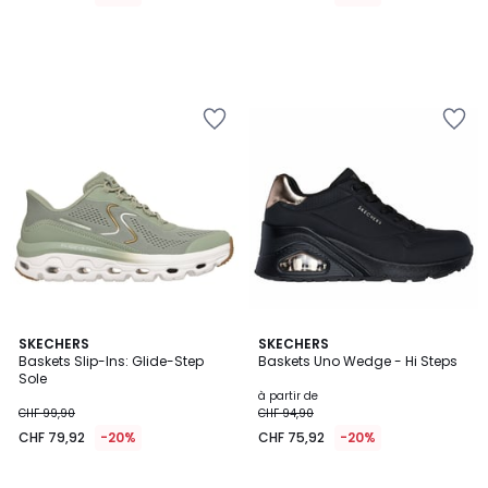
5
SKECHERS
SKECHERS
/
Baskets Slip-Ins: Glide-Step
Baskets Uno Wedge - Hi Steps
5
Sole
à partir de
CHF 99,90
CHF 94,90
CHF 79,92
-20%
CHF 75,92
-20%