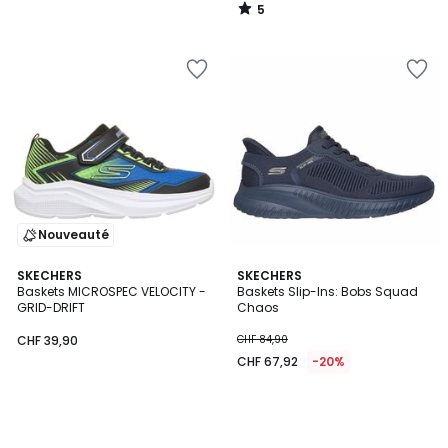
5
/
5
Nouveauté
SKECHERS
SKECHERS
Baskets MICROSPEC VELOCITY -
Baskets Slip-Ins: Bobs Squad
GRID-DRIFT
Chaos
CHF 39,90
CHF 84,90
CHF 67,92
-20%