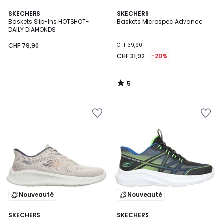
5
SKECHERS
SKECHERS
/
Baskets Slip-Ins HOTSHOT-
Baskets Microspec Advance
5
DAILY DIAMONDS
CHF 79,90
CHF 39,90
CHF 31,92
-20%
5
/
5
Nouveauté
Nouveauté
SKECHERS
SKECHERS