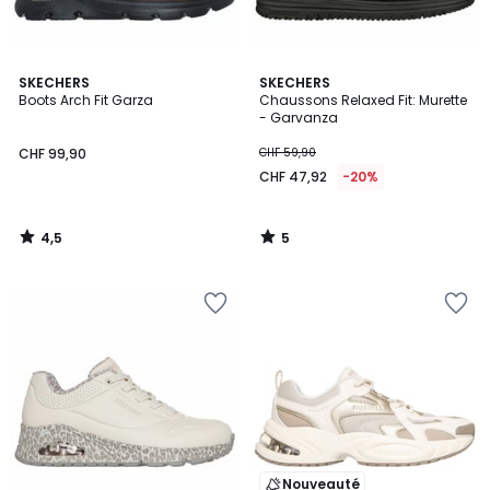
4,5
5
SKECHERS
SKECHERS
/ 5
/
Boots Arch Fit Garza
Chaussons Relaxed Fit: Murette
5
- Garvanza
CHF 99,90
CHF 59,90
CHF 47,92
-20%
4,5
5
/
/
5
5
Nouveauté