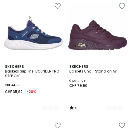
5
2
SKECHERS
2
SKECHERS
/
Baskets Slip-Ins: BOUNDER PRO-
Baskets Uno - Stand on Air
Couleurs
Couleurs
5
STEP ONE
à partir de
CHF 44,90
CHF 79,90
CHF 35,92
-20%
5
/
5