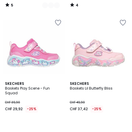
5
4
/
/
5
5
SKECHERS
SKECHERS
Baskets Play Scene - Fun
Baskets Lil Butterfly Bliss
Squad
CHF 39,90
CHF 49,90
CHF 29,92
-25%
CHF 37,42
-25%