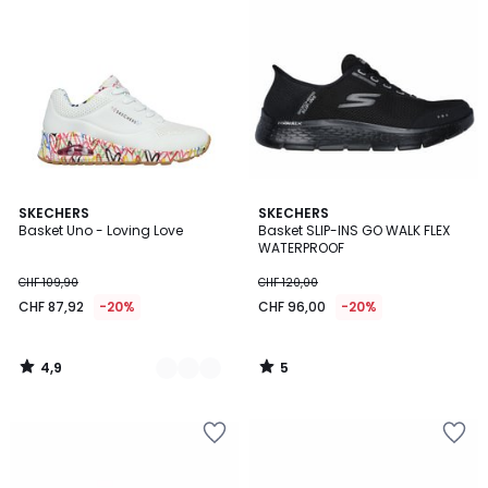
4,9
5
3
SKECHERS
SKECHERS
/ 5
/
Basket Uno - Loving Love
Basket SLIP-INS GO WALK FLEX
Couleurs
5
WATERPROOF
CHF 109,90
CHF 120,00
CHF 87,92
-20%
CHF 96,00
-20%
4,9
5
/
/
5
5