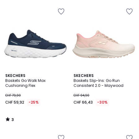
3
SKECHERS
SKECHERS
/
Baskets Go Walk Max
Baskets Slip-Ins: Go Run
5
Cushioning Flex
Consistent 2.0 - Maywood
CHF 79,90
CHF 94,90
CHF 59,92
-25%
CHF 66,43
-30%
3
/
5