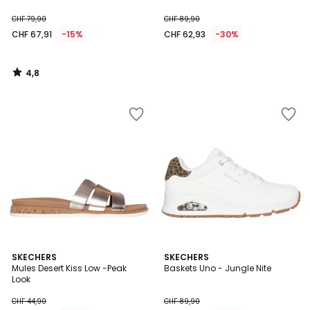
CHF 79,90
CHF 89,90
CHF 67,91
-15%
CHF 62,93
-30%
4,8
/
5
5
SKECHERS
SKECHERS
/
Mules Desert Kiss Low -Peak
Baskets Uno - Jungle Nite
5
Look
CHF 44,90
CHF 89,90