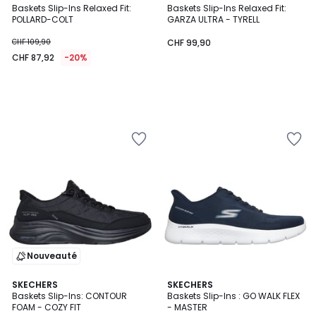
Baskets Slip-Ins Relaxed Fit:
Baskets Slip-Ins Relaxed Fit:
POLLARD-COLT
GARZA ULTRA - TYRELL
CHF 109,90
CHF 99,90
CHF 87,92
-20%
Nouveauté
SKECHERS
2
SKECHERS
Baskets Slip-Ins: CONTOUR
Baskets Slip-Ins : GO WALK FLEX
Couleurs
FOAM - COZY FIT
- MASTER