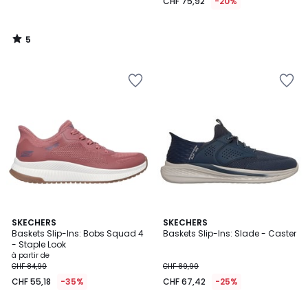
CHF 75,92
-20%
5
/
5
5
4
3
SKECHERS
SKECHERS
/
/
Baskets Slip-Ins: Bobs Squad 4
Baskets Slip-Ins: Slade - Caster
Couleurs
5
5
- Staple Look
à partir de
CHF 84,90
CHF 89,90
CHF 55,18
-35%
CHF 67,42
-25%