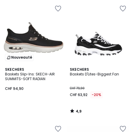
Nouveauté
4,9
SKECHERS
SKECHERS
/ 5
Baskets Slip-Ins: SKECH-AIR
Baskets D'Lites-Biggest Fan
SUMMITS-SOFT RADIAN
CHF 94,90
CHF 79,90
CHF 63,92
-20%
4,9
/
5