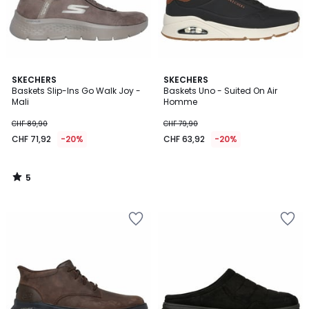
5
SKECHERS
SKECHERS
/
Baskets Slip-Ins Go Walk Joy -
Baskets Uno - Suited On Air
5
Mali
Homme
CHF 89,90
CHF 79,90
CHF 71,92
-20%
CHF 63,92
-20%
5
/
5