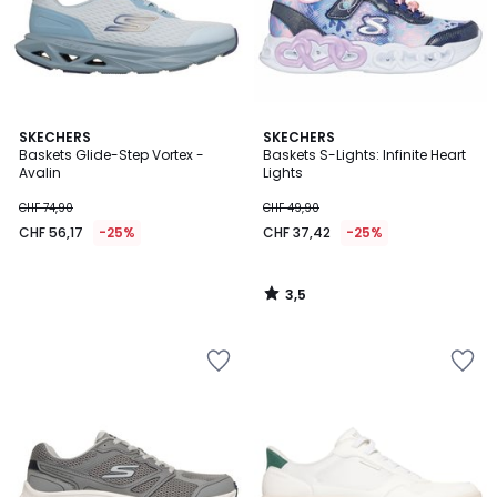
3,5
SKECHERS
SKECHERS
/ 5
Baskets Glide-Step Vortex -
Baskets S-Lights: Infinite Heart
Avalin
Lights
CHF 74,90
CHF 49,90
CHF 56,17
-25%
CHF 37,42
-25%
3,5
/
5