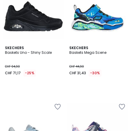
SKECHERS
SKECHERS
Baskets Uno - Shiny Scale
Baskets Mega Scene
CHF 94,90
CHF 44,90
CHF 71,17
-25%
CHF 31,43
-30%