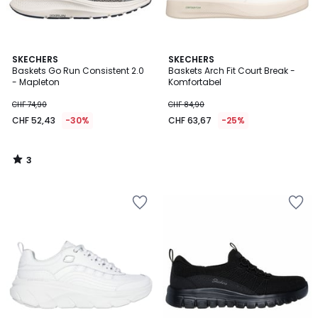
3
SKECHERS
SKECHERS
/
Baskets Go Run Consistent 2.0
Baskets Arch Fit Court Break -
5
- Mapleton
Komfortabel
CHF 74,90
CHF 84,90
CHF 52,43
-30%
CHF 63,67
-25%
3
/
5