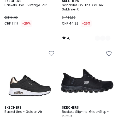
4,1
SKECHERS
2
SKECHERS
/ 5
Baskets Uno - Vintage Fair
Sandales On-The-Go Flex -
Couleurs
Sublime-X
CHF 94,90
CHF 59,90
CHF 71,17
-25%
CHF 44,92
-25%
4,1
/
5
4,8
SKECHERS
SKECHERS
/ 5
Basket Uno - Golden Air
Baskets Slip-Ins: Glide-Step -
Pursuit