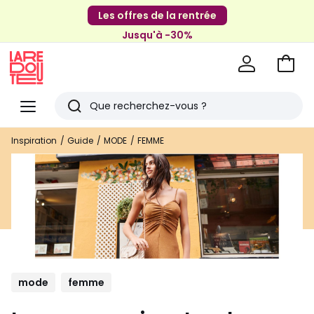
Les offres de la rentrée
Jusqu'à -30%
Aller
au
La
panie
Redoute
Menu
Rechercher
Derniers
Inspiration
Guide
MODE
FEMME
articles
vus
mode
femme