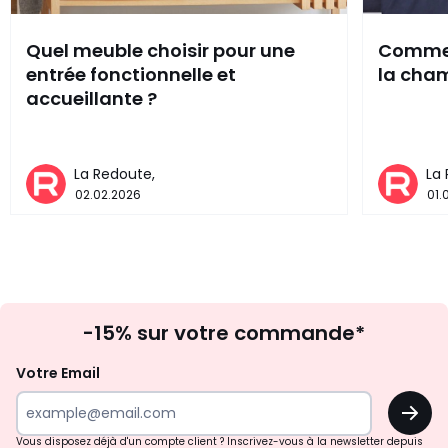
Quel meuble choisir pour une
Comment
entrée fonctionnelle et
la cham
accueillante ?
La Redoute,
La
02.02.2026
01.
Inscription
-15% sur votre commande*
à
la
Votre Email
newsletter
OK
Vous disposez déjà d'un compte client ? Inscrivez-vous à la newsletter depuis