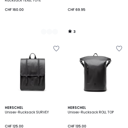
Rucksack TEXEL TOTE
CHF 160.00
CHF 69.95
3
/
5
4.5
1
2
HERSCHEL
2
HERSCHEL
/ 5
/
Unisex-Rucksack SURVEY
Unisex-Rucksack ROLL TOP
Farben
Farben
5
CHF 125.00
CHF 135.00