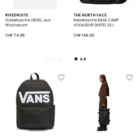
4.8
2
RIVEDROITE
THE NORTH FACE
/ 5
Gürteltasche ORSEL, aus
Reisetasche BASE CAMP
Farben
Wachstuch
VOYAGEUR DUFFEL 32 L
CHF 74.95
CHF 145.00
4.8
/
5