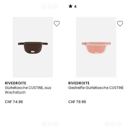
4
/
5
3
RIVEDROITE
2
RIVEDROITE
Gürteltasche CUSTINE, aus
Gestreifte Gürteltasche CUSTINE
Farben
Farben
Wachstuch
CHF 74.95
CHF 79.95