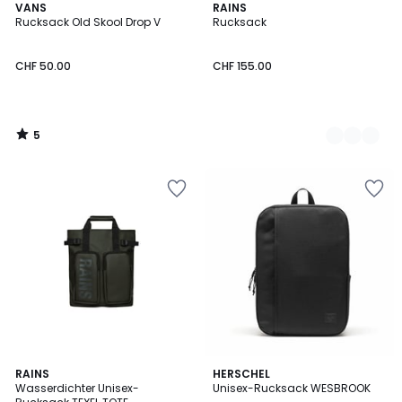
5
VANS
3
RAINS
/
Rucksack Old Skool Drop V
Rucksack
Farben
5
CHF 50.00
CHF 155.00
5
/
5
3
2
RAINS
HERSCHEL
/
Wasserdichter Unisex-
Unisex-Rucksack WESBROOK
Farben
5