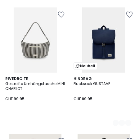
5
5
Neuheit
RIVEDROITE
3
HINDBAG
Gestreifte Umhängetasche MINI
Rucksack GUSTAVE
Farben
CHARLOT
CHF 99.95
CHF 89.95