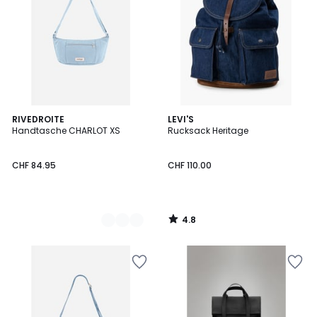
4.8
2
RIVEDROITE
LEVI'S
/ 5
Handtasche CHARLOT XS
Rucksack Heritage
Farben
CHF 84.95
CHF 110.00
4.8
/
5