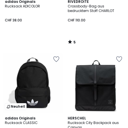
5
adidas Originals
RIVEDROITE
/
Rucksack ADICOLOR
Crossbody-Bag aus
5
bedrucktem Stoff CHARLOT
CHF 38.00
CHF 110.00
5
/
5
Neuheit
4.6
4.5
adidas Originals
HERSCHEL
/ 5
/ 5
Rucksack CLASSIC
Rucksack City Backpack aus
Canvas