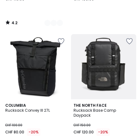
110.00.
4.2
/
5
5
4.9
COLUMBIA
THE NORTH FACE
/
/ 5
Rucksack Convey III 27L
Rucksack Base Camp
5
Daypack
CHF 100.00
CHF 150.00
CHF 80.00
-20%
CHF 120.00
-20%