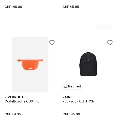
CHF 140.00
CHF 45.95
Neuheit
2
RIVEDROITE
2
RAINS
Gürteltasche CUSTINE
Rucksack CLIP FRONT
Farben
Farben
CHF 74.95
CHF 145.00