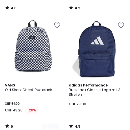
4.8
4.2
/
/
5
5
5
4.9
3
VANS
adidas Performance
/
/ 5
Old Skool Check Rucksack
Rucksack Classic, Logo mit 3
Farben
5
Streifen
CHF 54.00
CHF 28.00
CHF 43.20
-20%
5
4.9
/
/