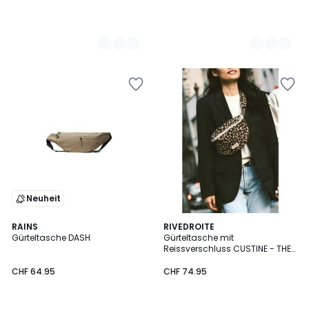
Neuheit
4
2
RAINS
RIVEDROITE
/
Gürteltasche DASH
Gürteltasche mit
Farben
5
Reissverschluss CUSTINE - THE
WAIST BAG
CHF 64.95
CHF 74.95