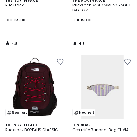
THE NORTH FACE
THE NORTH FACE
/ 5
/ 5
Rucksack
Rucksack BASE CAMP VOYAGER
DAYPACK
CHF 155.00
CHF 150.00
4.8
4.8
/
/
5
5
Neuheit
Neuheit
THE NORTH FACE
3
HINDBAG
Rucksack BOREALIS CLASSIC
Gestreifte Banana-Bag OLIVIA
Farben