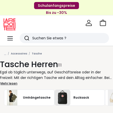
Schulanfangspreise
Bis zu -30%
Zum
Ware
La
Redoute
Menü
Suchen
Zuletzt
...
angesehenen
Accessoires
Tasche
Tasche Herren
Artikel
111
Egal ob täglich unterwegs, auf Geschäftsreise oder in der
Freizeit: Mit der richtigen Tasche wird dein Alltag einfacher. Bei
uns findest du eine vielfältige Auswahl an praktischen und
Mehr lesen
durchdachten Modellen, ideal für Herren, die nichts dem Zufall
überlassen. Eine Umhängetasche hält alles griffbereit, was du
Umhängetasche
Rucksack
brauchst, sei es im Zug, im Büro oder beim Stadtbummel. Du
suchst lieber eine praktische Lösung für unterwegs? Dann ist
eine kompakte Bauchtasche genau das Richtige: sitzt nah am