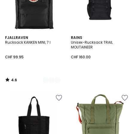
4.6
4
FJALLRAVEN
RAINS
/ 5
Rucksack KANKEN MINI, 7 l
Unisex-Rucksack TRAIL
Farben
MOUTAINEER
CHF 99.95
CHF 160.00
4.6
/
5