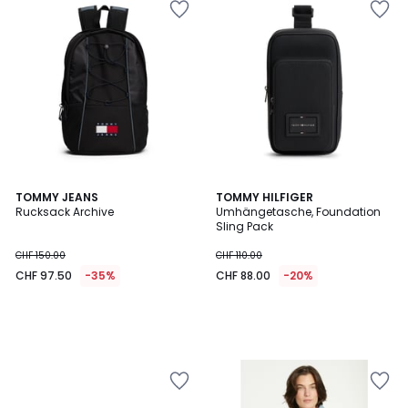
TOMMY JEANS
TOMMY HILFIGER
Rucksack Archive
Umhängetasche, Foundation
Sling Pack
CHF 150.00
CHF 110.00
CHF 97.50
-35%
CHF 88.00
-20%