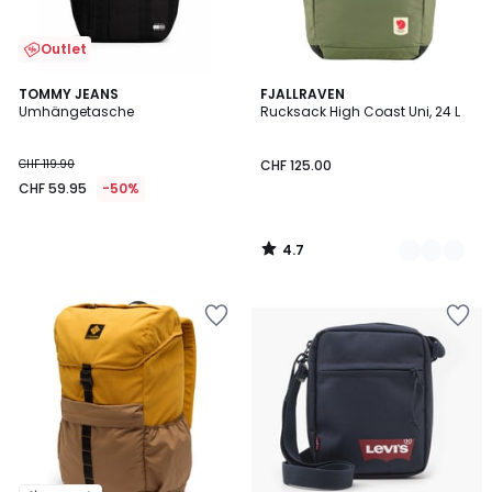
Outlet
4.7
TOMMY JEANS
5
FJALLRAVEN
/ 5
Umhängetasche
Rucksack High Coast Uni, 24 L
Farben
CHF 119.90
CHF 125.00
CHF 59.95
-50%
4.7
/
5