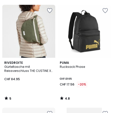
5
4.8
RIVEDROITE
PUMA
/
/ 5
Gürteltasche mit
Rucksack Phase
5
Reissverschluss THE CUSTINE XL
- WAIST BAG
CHF 84.95
CHF 21.95
CHF 17.56
-20%
5
4.8
/
/
5
5