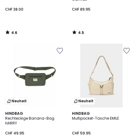
CHF 38.00
CHF 89.95
4.6
4.5
/
/
5
5
Neuheit
Neuheit
5
HINDBAG
2
HINDBAG
/
Rechteckige Banana-Bag
Multipocket-Tasche EMILE
Farben
5
HARRY
CHF 49.95
CHF 59.95