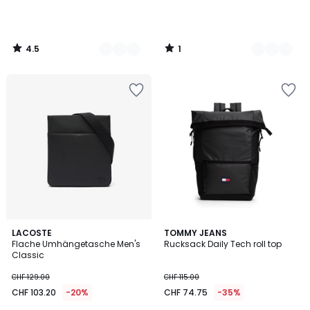
4.5
1
/
/
5
5
LACOSTE
TOMMY JEANS
Flache Umhängetasche Men's
Rucksack Daily Tech roll top
Classic
CHF 129.00
CHF 115.00
CHF 103.20
-20%
CHF 74.75
-35%