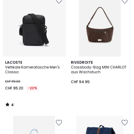
4
LACOSTE
RIVEDROITE
/
Vertikale Kameratasche Men's
Crossbody-Bag MINI CHARLOT
5
Classic
aus Wachstuch
CHF 119.00
CHF 94.95
CHF 95.20
-20%
4
/
5