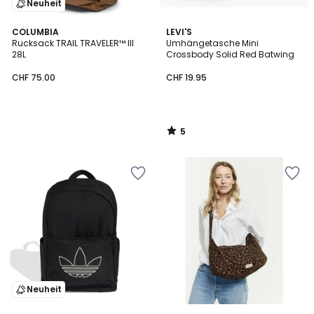
Neuheit
5
COLUMBIA
LEVI'S
/
Rucksack TRAIL TRAVELER™ III
Umhängetasche Mini
5
28L
Crossbody Solid Red Batwing
CHF 75.00
CHF 19.95
5
/
5
Neuheit