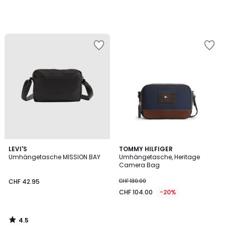
4.5
LEVI'S
TOMMY HILFIGER
/ 5
Umhängetasche MISSION BAY
Umhängetasche, Heritage
Camera Bag
CHF 42.95
CHF 130.00
CHF 104.00
-20%
4.5
/