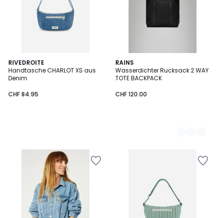
RIVEDROITE
2
RAINS
Handtasche CHARLOT XS aus
Wasserdichter Rucksack 2 WAY
Farben
Denim
TOTE BACKPACK
CHF 84.95
CHF 120.00