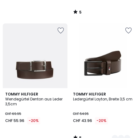
5
/
5
5
TOMMY HILFIGER
2
TOMMY HILFIGER
/
Wendegürtel Denton aus Leder
Ledergürtel Layton, Breite 3,5 cm
Farben
5
3,5cm
CHF 69.95
CHF 54.95
CHF 55.96
-20%
CHF 43.96
-20%
5