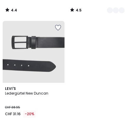
4.4
4.5
/
/
5
5
LEVI'S
Ledergürtel New Duncan
CHF 38.95
CHF 31.16
-20%