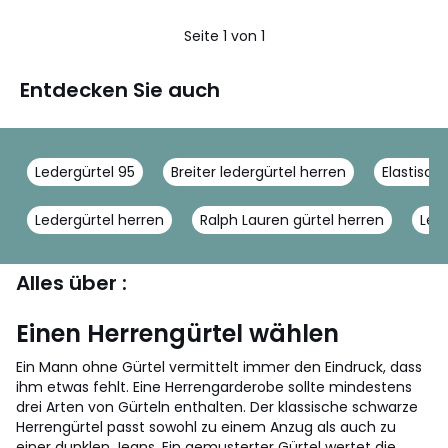
Seite 1 von 1
Entdecken Sie auch
Ledergürtel 95
Breiter ledergürtel herren
Elastisch
Ledergürtel herren
Ralph Lauren gürtel herren
Levi
Alles über :
Einen Herrengürtel wählen
Ein Mann ohne Gürtel vermittelt immer den Eindruck, dass
ihm etwas fehlt. Eine Herrengarderobe sollte mindestens
drei Arten von Gürteln enthalten. Der klassische schwarze
Herrengürtel passt sowohl zu einem Anzug als auch zu
einer dunklen Jeans. Ein gemusterter Gürtel wertet die