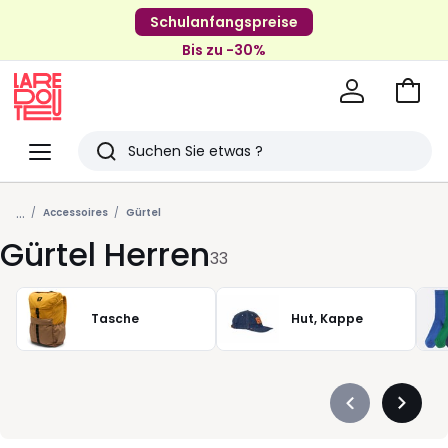
Schulanfangspreise
Bis zu -30%
Zum
Ware
La
Redoute
Menü
Suchen
Zuletzt
...
angesehenen
Accessoires
Gürtel
Gürtel Herren
Artikel
33
Tasche
Hut, Kappe
Précédent
Suivan
-
-