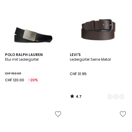
4.7
POLO RALPH LAUREN
2
LEVI'S
/ 5
Etui mit Ledergürtel
Ledergürtel Seine Metal
Farben
CHF 150.00
CHF 31.95
CHF 120.00
-20%
4.7
/
5