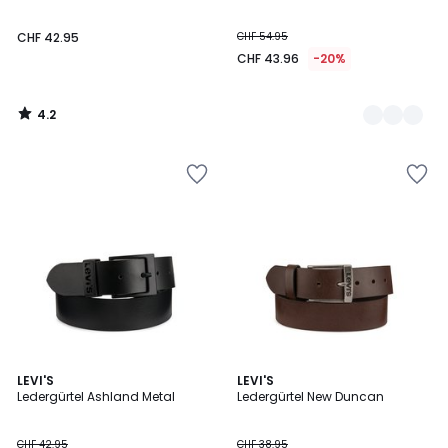
CHF 42.95
CHF 54.95
CHF 43.96
-20%
4.2
/
5
4.2
4.8
LEVI'S
LEVI'S
/ 5
/ 5
Ledergürtel Ashland Metal
Ledergürtel New Duncan
CHF 42.95
CHF 38.95