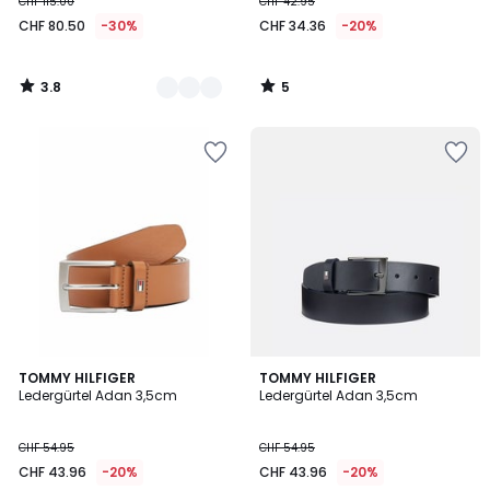
CHF 115.00
CHF 42.95
CHF 80.50
-30%
CHF 34.36
-20%
3.8
5
/
/
5
5
5
TOMMY HILFIGER
TOMMY HILFIGER
/
Ledergürtel Adan 3,5cm
Ledergürtel Adan 3,5cm
5
CHF 54.95
CHF 54.95
CHF 43.96
-20%
CHF 43.96
-20%