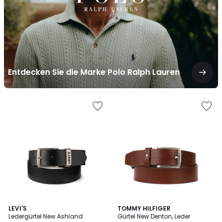
Lauren
Entdecken Sie die Marke Polo Ralph Lauren
4.2
LEVI'S
2
TOMMY HILFIGER
/ 5
Ledergürtel New Ashland
Gürtel New Denton, Leder
Farben