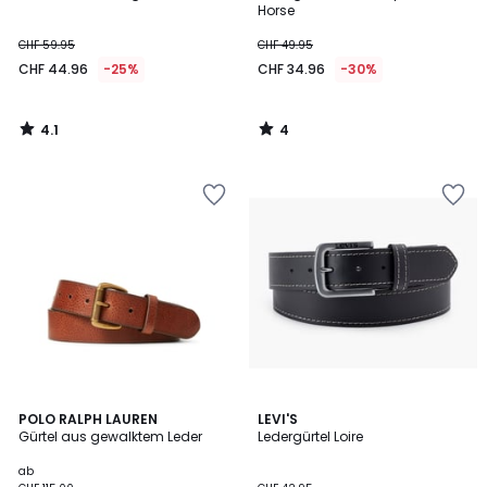
5
Horse
CHF 59.95
CHF 49.95
CHF 44.96
-25%
CHF 34.96
-30%
4.1
4
/
/
5
5
3.8
5
2
POLO RALPH LAUREN
LEVI'S
/ 5
/
Gürtel aus gewalktem Leder
Ledergürtel Loire
Farben
5
ab