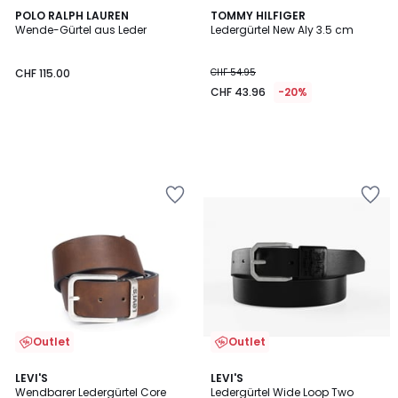
POLO RALPH LAUREN
TOMMY HILFIGER
Wende-Gürtel aus Leder
Ledergürtel New Aly 3.5 cm
CHF 115.00
CHF 54.95
CHF 43.96
-20%
Outlet
Outlet
4.1
4
LEVI'S
LEVI'S
/ 5
/
Wendbarer Ledergürtel Core
Ledergürtel Wide Loop Two