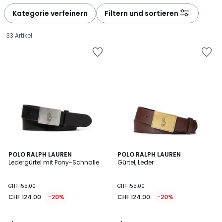
défiler
défiler
à
à
Kategorie verfeinern
Filtern und sortieren
gauche
droite
33 Artikel
4.1
4.2
POLO RALPH LAUREN
POLO RALPH LAUREN
/ 5
/ 5
Ledergürtel mit Pony-Schnalle
Gürtel, Leder
CHF
CHF 155.00
CHF 155.00
124.00
CHF 124.00
-20%
CHF 124.00
-20%
statt
CHF
155.00