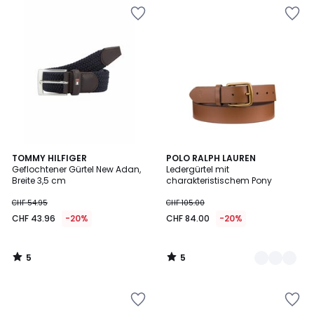
5
5
TOMMY HILFIGER
2
POLO RALPH LAUREN
/
/
Geflochtener Gürtel New Adan,
Ledergürtel mit
Farben
5
5
Breite 3,5 cm
charakteristischem Pony
CHF 54.95
CHF 105.00
CHF 43.96
-20%
CHF 84.00
-20%
5
5
/
/
5
5