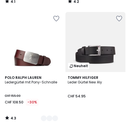
4.1
4.2
20%
/
/
5
5
angewandter
Rabatt.
Neuheit
4.3
2
POLO RALPH LAUREN
TOMMY HILFIGER
/ 5
Ledergürtel mit Pony-Schnalle
Leder Gürtel New Aly
Farben
CHF 155.00
CHF 54.95
CHF 108.50
-30%
4.3
/
5