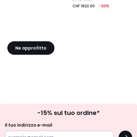
1920.00
CHF 1920.00
-20%
invece
di
CHF
2400.00
20%
di
riduzione
Ne approfitto
applicata.
Iscrizione
-15% sul tuo ordine*
newsletter
Il tuo indirizzo e-mail
OK