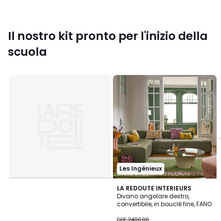
Il nostro kit pronto per l'inizio della
scuola
Les Ingénieux
LA REDOUTE INTERIEURS
Divano angolare destro,
convertibile, in bouclé fine, FANO
CHF
CHF 2400.00