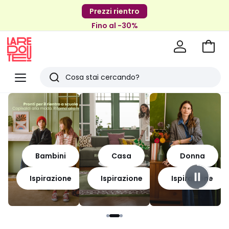
Prezzi rientro
Fino al -30%
Vai
al
La
carrel
Redoute
Menu
Ricerca
Ultimi
articoli
visti
Bambini
Casa
Donna
Ispirazione
Ispirazione
Ispirazione