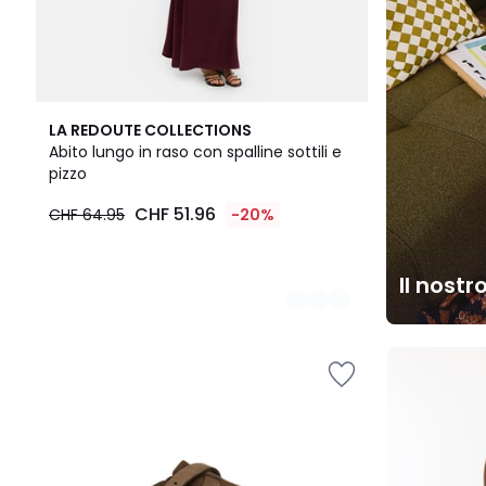
2
LA REDOUTE COLLECTIONS
Colori
Abito lungo in raso con spalline sottili e
pizzo
CHF 51.96
CHF 64.95
-20%
Il nostr