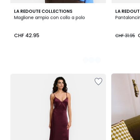
3
LA REDOUTE COLLECTIONS
LA REDOUT
Colori
Maglione ampio con collo a polo
Pantaloncin
CHF
CHF 42.95
CHF 31.95
42.95.
Il
nostro
kit
"pronto
per
il
rientro"