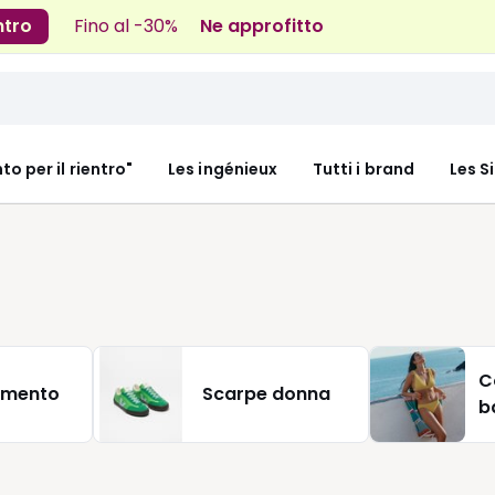
ntro
Fino al -30%
Ne approfitto
nto per il rientro"
Les ingénieux
Tutti i brand
Les S
C
amento
Scarpe donna
b