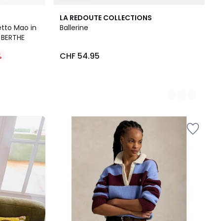
2
LA REDOUTE COLLECTIONS
Colori
etto Mao in
Ballerine
 BERTHE
CHF 54.95
%