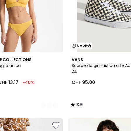
Novità
3.9
E COLLECTIONS
VANS
/ 5
taglia unica
Scarpe da ginnastica alte AU
2.0
CHF 13.17
CHF 95.00
-40%
3.9
/
5