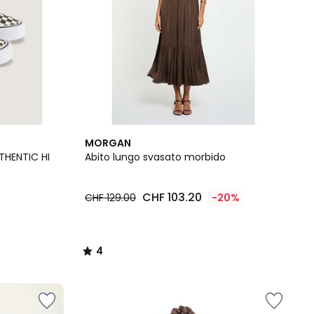
4
MORGAN
/
THENTIC HI
Abito lungo svasato morbido
5
CHF 103.20
CHF 129.00
-20%
4
/
5