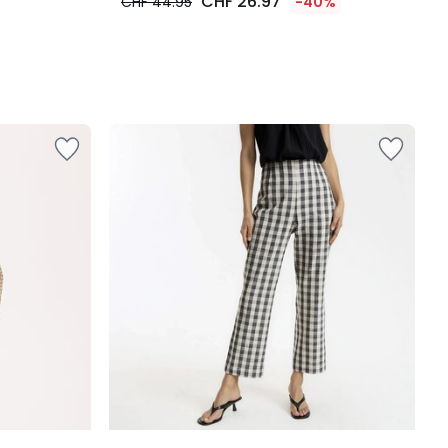
CHF 26.97
CHF 44.95
-40%