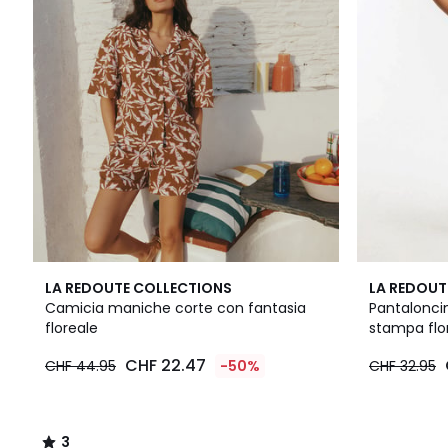
3
LA REDOUTE COLLECTIONS
LA REDOUT
/
Camicia maniche corte con fantasia
Pantaloncin
5
floreale
stampa flo
CHF 22.47
CHF 44.95
-50%
CHF 32.95
3