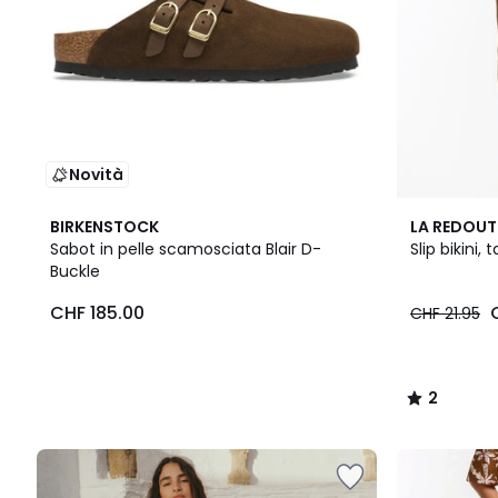
Novità
3
2
BIRKENSTOCK
LA REDOUT
Colori
/
Sabot in pelle scamosciata Blair D-
Slip bikini, 
5
Buckle
CHF 185.00
CHF 21.95
2
/
5