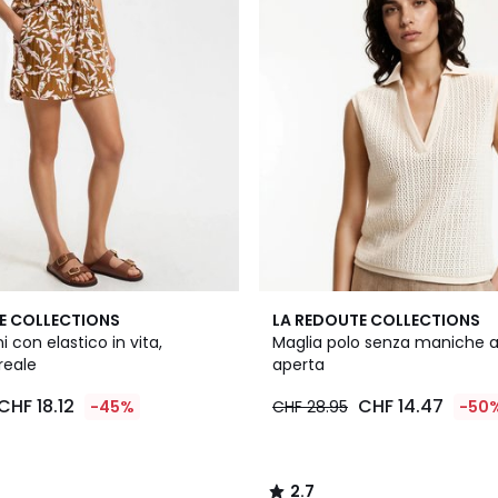
2.7
E COLLECTIONS
LA REDOUTE COLLECTIONS
/ 5
i con elastico in vita,
Maglia polo senza maniche 
reale
aperta
CHF 18.12
CHF 14.47
-45%
CHF 28.95
-50
2.7