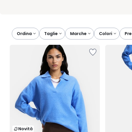
Ordina
taglie
marche
colori
pr
Novità