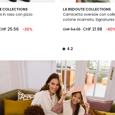
4.2
E COLLECTIONS
LA REDOUTE COLLECTIONS
/ 5
i in raso con pizzo
Camicetta oversize con coll
cotone ricamato, Signatures
CHF 25.56
CHF 21.98
-20%
CHF 54.95
-60
4.2
/
5