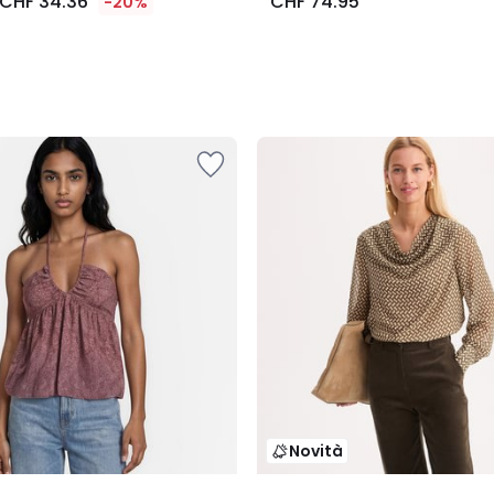
CHF 34.36
CHF 74.95
-20%
Novità